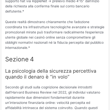
supporto fiat via RippleNet → prelievo medio 4′15″ dall’inizio
della richiesta alla conferma finale sul conto bancario
dell’utente.*
Queste realtà dimostrano chiaramente che l’adozione
coordinata tra infrastrutture tecnologiche avanzate e strategie
promozionali mirate può trasformare radicalmente l’esperienza
utente globale nei casinò online senza compromettere gli
obblighi normativi nazionali né la fiducia percepita dal pubblico
internazionale.*
Sezione 4
La psicologia della sicurezza percettiva
quando il denaro è “in volo”
Secondo gli studi sulla cognizione decisionale introdotti
dall’Harvard Business Review nel 2022, gli individui valutano
rapidamente due dimensioni fondamentali durante
un’interazione finanziaria online: velocità percepita ed
affidabilità intrinseca del sistema coinvolto.
Quando questi