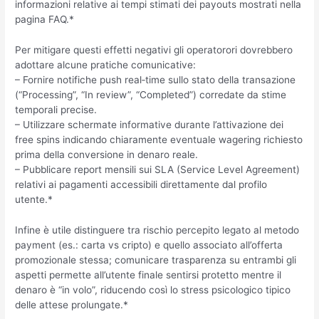
informazioni relative ai tempi stimati dei payouts mostrati nella
pagina FAQ.*
Per mitigare questi effetti negativi gli operator​ori dovrebbero
adottare alcune pratiche comunicative:
– Fornire notifiche push real‑time sullo stato della transazione
(“Processing”, “In review”, “Completed”) corredate da stime
temporali precise.
– Utilizzare schermate informative durante l’attivazione dei
free spins indicando chiaramente eventuale wagering richiesto
prima della conversione in denaro reale.
– Pubblicare report mensili sui SLA (Service Level Agreement)
relativi ai pagamenti accessibili direttamente dal profilo
utente.*
Infine è utile distinguere tra rischio percepito legato al metodo
payment (es.: carta vs cripto) e quello associato all’offerta
promozionale stessa; comunicare trasparenza su entrambi gli
aspetti permette all’utente finale sentirsi protetto mentre il
denaro è “in volo”, riducendo così lo stress psicologico tipico
delle attese prolungate.*