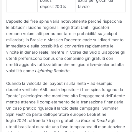
bonus
extra per giochi da
deposit 200 %
tavolo
L’appello dei free spins varia notevolmente perché rispecchia
le abitudini ludiche regionali: negli Stati Uniti i giocatori
cercano volumi alti per aumentare le probabilità su jackpot
miliardari; in Brasile o Messico l’accento cade sul divertimento
immediato e sulla possibilità di convertire rapidamente le
vincite in denaro reale; mentre in Corea del Sud o Giappone gli
utenti preferiscono bonus che combinino giri gratuiti con
crediti aggiuntivi utilizzabili anche nei giochi live‑dealer ad alta
volatilità come
Lightning Roulette
.
Quando la velocità del payout risulta lenta – ad esempio
durante verifiche AML post‑deposito – i free spins fungono da
“ponte” psicologico che mantiene alto l’engagement dell’utente
mentre attende il completamento della transazione finanziaria.
Un caso pratico riguarda il lancio della campagna “Summer
Spin Fest” da parte dell’operatore europeo LeoBet nel
luglio 2024: offrendo 75 spin gratuiti su
Book of Dead
agli
utenti brasiliani durante una fase temporanea di manutenzione