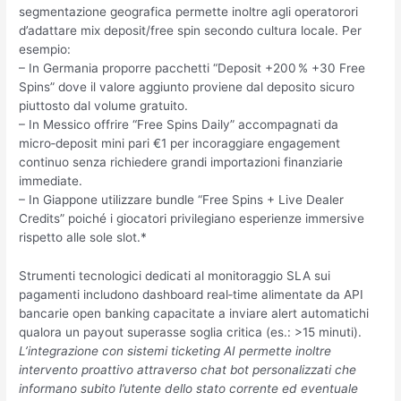
segmentazione geografica permette inoltre agli operator​ori
d’adattare mix deposit/free spin secondo cultura locale.​ Per
esempio:
– In Germania proporre pacchetti “Deposit +200 % +30 Free
Spins” dove il valore aggiunto proviene dal deposito sicuro
piuttosto dal volume gratuito.
– In Messico offrire “Free Spins Daily” accompagnati da
micro‑deposit mini pari €1 per incoraggiare engagement
continuo senza richiedere grandi importazioni finanziarie
immediate.
– In Giappone utilizzare bundle “Free Spins + Live Dealer
Credits” poiché i giocatori privilegiano esperienze immersive
rispetto alle sole slot.*
Strumenti tecnologici dedicati al monitoraggio SLA sui
pagamenti includono dashboard real‑time alimentate da API
bancarie open banking capacitate a inviare alert automatichi
qualora un payout superasse soglia critica (es.: >15 minuti).
L’integrazione con sistemi ticketing AI permette inoltre
intervento proattivo attraverso chat bot personalizzati che
informano subito l’utente dello stato corrente ed eventuale