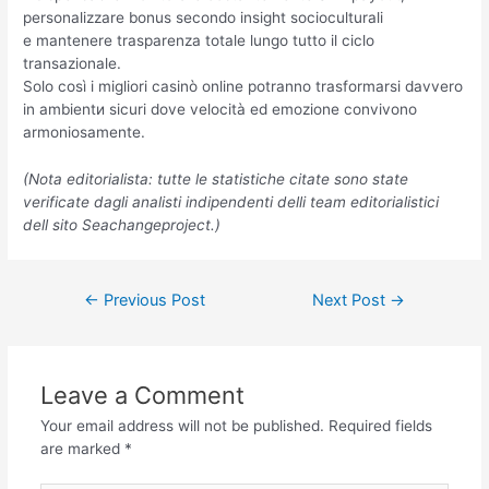
personalizzare bonus secondo insight socioculturali
e mantenere trasparenza totale lungo tutto il ciclo
transazionale.
Solo così i migliori casinò online potranno trasformarsi davvero
in ambientи sicuri dove velocità ed emozione convivono
armoniosamente.
(Nota editorialista: tutte le statistiche citate sono state
verificate dagli analisti indipendenti de­lli team editorialistici
de­ll sito Seachangeproject.)
←
Previous Post
Next Post
→
Leave a Comment
Your email address will not be published.
Required fields
are marked
*