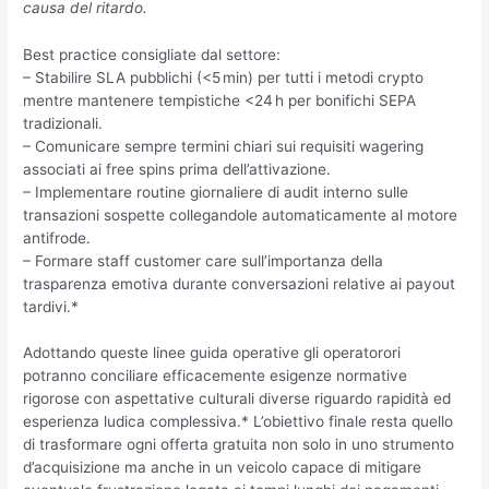
causa del ritardo.
Best practice consigliate dal settore:
– Stabilire SLA pubblichi (<5 min) per tutti i metodi crypto
mentre mantenere tempistiche <24 h per bonifichi SEPA
tradizionali.
– Comunicare sempre termini chiari sui requisiti wagering
associati ai free spins prima dell’attivazione.
– Implementare routine giornaliere di audit interno sulle
transazioni sospette collegandole automaticamente al motore
antifrode.
– Formare staff customer care sull’importanza della
trasparenza emotiva durante conversazioni relative ai payout
tardivi.*
Adottando queste linee guida operative gli operator​ori
potranno conciliare efficacemente esigenze normative
rigorose con aspettative culturali diverse riguardo rapidità ed
esperienza ludica complessiva.* L’obiettivo finale resta quello
di trasformare ogni offerta gratuita non solo in uno strumento
d’acquisizione ma anche in un veicolo capace di mitigare