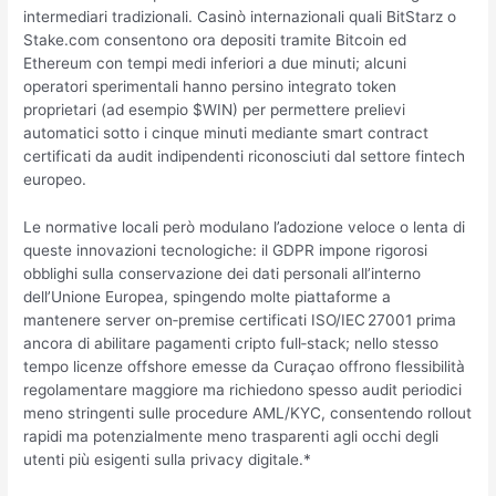
intermediari tradizionali. Casinò internazionali quali BitStarz o
Stake.com consentono ora depositi tramite Bitcoin ed
Ethereum con tempi medi inferiori a due minuti; alcuni
operatori sperimentali hanno persino integrato token
proprietari (ad esempio $WIN) per permettere prelievi
automatici sotto i cinque minuti mediante smart contract
certificati da audit indipendenti riconosciuti dal settore fintech
europeo.
Le normative locali però modulano l’adozione veloce o lenta di
queste innovazioni tecnologiche: il GDPR impone rigorosi
obblighi sulla conservazione dei dati personali all’interno
dell’Unione Europea, spingendo molte piattaforme a
mantenere server on‑premise certificati ISO/IEC 27001 prima
ancora di abilitare pagamenti cripto full‑stack; nello stesso
tempo licenze offshore emesse da Curaçao offrono flessibilità
regolamentare maggiore ma richiedono spesso audit periodici
meno stringenti sulle procedure AML/KYC, consentendo rollout
rapidi ma potenzialmente meno trasparenti agli occhi degli
utenti più esigenti sulla privacy digitale.*