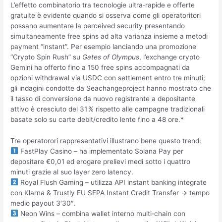
L’effetto combinatorio tra tecnologie ultra‑rapide e offerte
gratuite è evidente quando si osserva come gli operator​itori
possano aumentare la perceived security presentando
simultaneamente free spins ad alta varianza insieme a metodi
payment “instant”. Per esempio lanciando una promozione
“Crypto Spin Rush” su
Gates of Olympus
, l’exchange crypto
Gemini ha offerto fino a 150 free spins accompagnati da
opzioni withdrawal via USDC con settlement entro tre minuti;
gli indagini condotte da Seachangeproject hanno mostrato che
il tasso di conversione da nuovo registrante a depositante
attivo è cresciuto del 31 % rispetto alle campagne tradizionali
basate solo su carte debit/credito lente fino a 48 ore.*
Tre operator​ori rappresentativi illustrano bene questo trend:
FastPlay Casino – ha implementato Solana Pay per
depositare €0,01 ed erogare prelievi medi sotto i quattro
minuti grazie al suo layer zero latency.
Royal Flush Gaming – utilizza API instant banking integrate
con Klarna & Trustly EU SEPA Instant Credit Transfer → tempo
medio payout 3′30″.
Neon Wins – combina wallet interno multi‑chain con