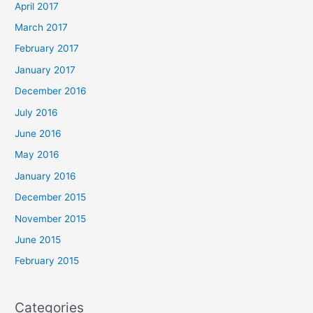
April 2017
March 2017
February 2017
January 2017
December 2016
July 2016
June 2016
May 2016
January 2016
December 2015
November 2015
June 2015
February 2015
Categories