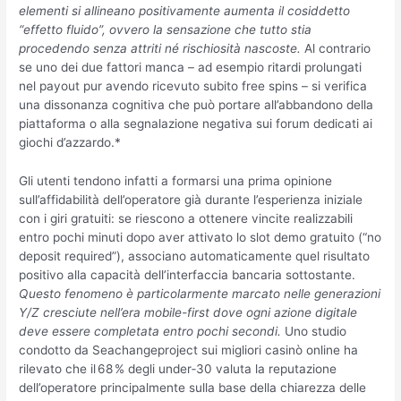
elementi si allineano positivamente aumenta il cosiddetto
“effetto fluido”, ovvero la sensazione che tutto stia
procedendo senza attriti né rischiosità nascoste.
Al contrario
se uno dei due fattori manca – ad esempio ritardi prolungati
nel payout pur avendo ricevuto subito free spins – si verifica
una dissonanza cognitiva che può portare all’abbandono della
piattaforma o alla segnalazione negativa sui forum dedicati ai
giochi d’azzardo.*
Gli utenti tendono infatti a formarsi una prima opinione
sull’affidabilità dell’operatore già durante l’esperienza iniziale
con i giri gratuiti: se riescono a ottenere vincite realizzabili
entro pochi minuti dopo aver attivato lo slot demo gratuito (“no
deposit required”), associano automaticamente quel risultato
positivo alla capacità dell’interfaccia bancaria sottostante.
Questo fenomeno è particolarmente marcato nelle generazioni
Y/Z cresciute nell’era mobile-first dove ogni azione digitale
deve essere completata entro pochi secondi.
Uno studio
condotto da Seachangeproject sui migliori casinò online ha
rilevato che il 68 % degli under‑30 valuta la reputazione
dell’opera­tore principalmente sulla base della chiarezza delle