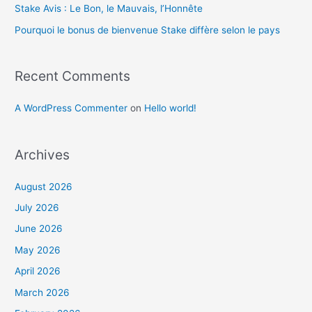
Stake Avis : Le Bon, le Mauvais, l’Honnête
Pourquoi le bonus de bienvenue Stake diffère selon le pays
Recent Comments
A WordPress Commenter
on
Hello world!
Archives
August 2026
July 2026
June 2026
May 2026
April 2026
March 2026