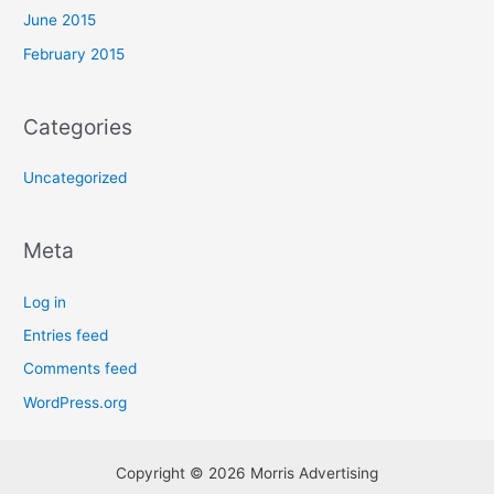
June 2015
February 2015
Categories
Uncategorized
Meta
Log in
Entries feed
Comments feed
WordPress.org
Copyright © 2026 Morris Advertising