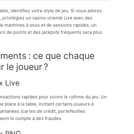
ble, identifiez votre style de jeu. Si vous adorez
s, privilégiez un casino orienté Live avec des
 de machines à sous et de sessions rapides, un
s de points et des jackpots fréquents sera plus
ements : ce que chaque
 le joueur ?
x Live
ansactions rapides pour suivre le rythme du jeu. Un
e place à la table, incitant certains joueurs à
antanées (cartes de crédit, portefeuilles
osent le compte à des fraudes.
ux RNG