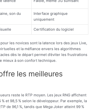
le latence
Faible, même 3G suffisant
aine, son du
Interface graphique
uniquement
isuelle
Certification du logiciel
 pour les novices sont la latence lors des jeux Live,
 virtuelles et la méfiance envers les algorithmes
cles dès le départ permet d’éviter les frustrations
le mieux à son confort technique.
offre les meilleures
 joueurs reste le RTP moyen. Les jeux RNG affichent
% et 98,5 % selon le développeur. Par exemple, la
TP de 96,1 %, tandis que
Mega Joker
atteint 99 %