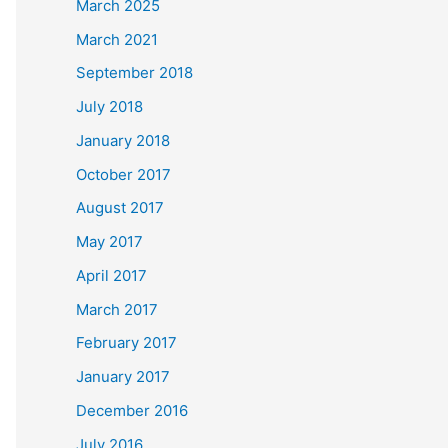
March 2025
March 2021
September 2018
July 2018
January 2018
October 2017
August 2017
May 2017
April 2017
March 2017
February 2017
January 2017
December 2016
July 2016