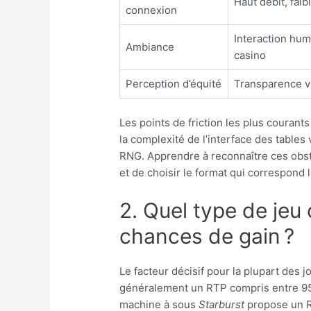
Haut débit, faib
connexion
Interaction hum
Ambiance
casino
Perception d’équité
Transparence v
Les points de friction les plus courants
la complexité de l’interface des tables
RNG. Apprendre à reconnaître ces obsta
et de choisir le format qui correspond 
2. Quel type de jeu 
chances de gain ?
Le facteur décisif pour la plupart des
généralement un RTP compris entre 95 
machine à sous
Starburst
propose un R