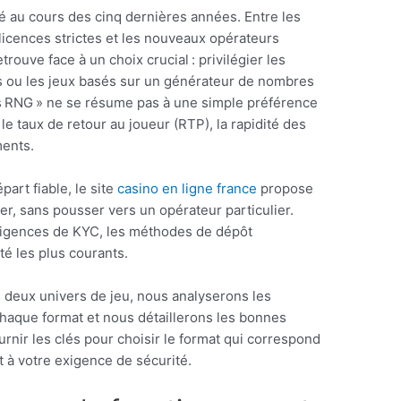
sé au cours des cinq dernières années. Entre les
 licences strictes et les nouveaux opérateurs
trouve face à un choix crucial : privilégier les
rs ou les jeux basés sur un générateur de nombres
 vs RNG » ne se résume pas à une simple préférence
 le taux de retour au joueur (RTP), la rapidité des
ments.
art fiable, le site
casino en ligne france
propose
er, sans pousser vers un opérateur particulier.
xigences de KYC, les méthodes de dépôt
té les plus courants.
 deux univers de jeu, nous analyserons les
chaque format et nous détaillerons les bonnes
urnir les clés pour choisir le format qui correspond
et à votre exigence de sécurité.