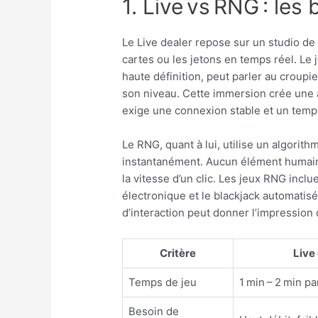
1. Live vs RNG : le
Le Live dealer repose sur un studio de
cartes ou les jetons en temps réel. L
haute définition, peut parler au croupi
son niveau. Cette immersion crée une 
exige une connexion stable et un temps
Le RNG, quant à lui, utilise un algorith
instantanément. Aucun élément humain n
la vitesse d’un clic. Les jeux RNG inclu
électronique et le blackjack automatisé.
d’interaction peut donner l’impression
Critère
Live
Temps de jeu
1 min – 2 min p
Besoin de