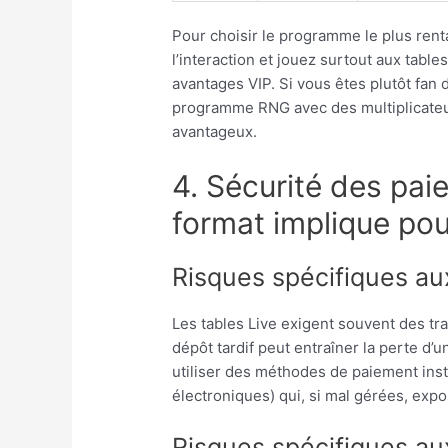
Pour choisir le programme le plus renta
l’interaction et jouez surtout aux table
avantages VIP. Si vous êtes plutôt fan
programme RNG avec des multiplicateur
avantageux.
4. Sécurité des pai
format implique pour
Risques spécifiques au
Les tables Live exigent souvent des tr
dépôt tardif peut entraîner la perte d’un
utiliser des méthodes de paiement inst
électroniques) qui, si mal gérées, exp
Risques spécifiques a