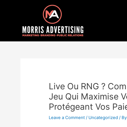
Live Ou RNG ? Com
Jeu Qui Maximise V
Protégeant Vos Pa
Leave a Comment
/
Uncategorized
/ B