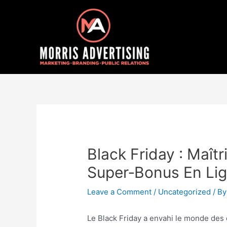
Black Friday : Maît
Super‑Bonus En Li
Leave a Comment
/
Uncategorized
/ B
Le Black Friday a envahi le monde de