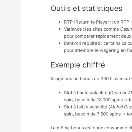
Outils et statistiques
RTP (Return to Player) : un RTP
Variance : les sites comme
Casi
pour comparer rapidement deux 
Bankroll required : certains cal
pour atteindre le wagering en fon
Exemple chiffré
Imaginons un bonus de 300 € avec un w
Slot à haute volatilité (
Dead or Al
spin, besoin de 18 000 spins → t
Slot à faible volatilité (
Aloha! Clu
spin, besoin de 7 500 spins → te
Le même bonus est donc consommé plu