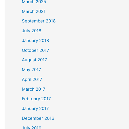
March 2025
March 2021
September 2018
July 2018
January 2018
October 2017
August 2017
May 2017
April 2017
March 2017
February 2017
January 2017
December 2016
July 2016