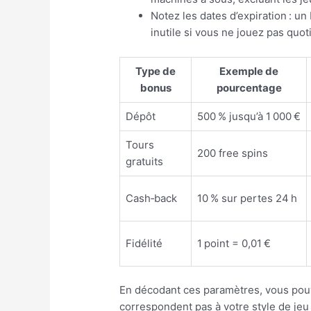
Notez les dates d’expiration : un
inutile si vous ne jouez pas quo
Type de
Exemple de
bonus
pourcentage
Dépôt
500 % jusqu’à 1 000 €
Tours
200 free spins
gratuits
Cash‑back
10 % sur pertes 24 h
Fidélité
1 point = 0,01 €
En décodant ces paramètres, vous pouv
correspondent pas à votre style de jeu