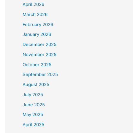
April 2026
March 2026
February 2026
January 2026
December 2025
November 2025
October 2025
September 2025
August 2025
July 2025
June 2025
May 2025
April 2025