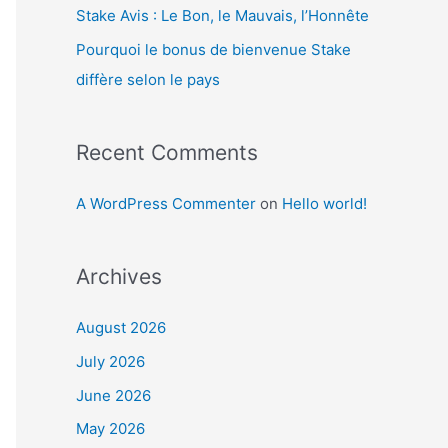
Stake Avis : Le Bon, le Mauvais, l’Honnête
Pourquoi le bonus de bienvenue Stake
diffère selon le pays
Recent Comments
A WordPress Commenter
on
Hello world!
Archives
August 2026
July 2026
June 2026
May 2026