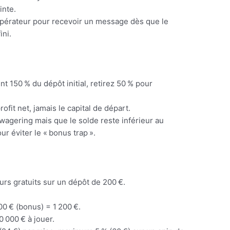
inte.
opérateur pour recevoir un message dès que le
ini.
nt 150 % du dépôt initial, retirez 50 % pour
rofit net, jamais le capital de départ.
e wagering mais que le solde reste inférieur au
r éviter le « bonus trap ».
rs gratuits sur un dépôt de 200 €.
000 € (bonus) = 1 200 €.
 000 € à jouer.