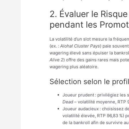
2. Évaluer le Risque
pendant les Promot
La volatilité d’un slot mesure la fréquen
(ex. :
Aloha! Cluster Pays
) paie souvent
wagering élevé sans épuiser la bankroll. 
Alive 2
) offre des gains rares mais pot
wagering plus aléatoire.
Sélection selon le profi
Joueur prudent : privilégiez les 
Dead
– volatilité moyenne, RTP 9
Joueur audacieux : choisissez des 
volatilité élevée, RTP 96,83 %) p
de la bankroll afin de survivre 