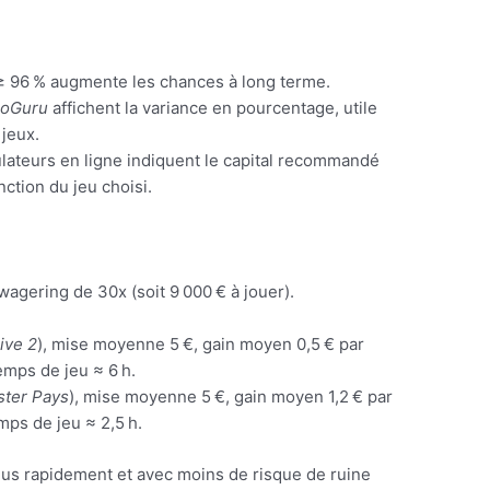
 ≥ 96 % augmente les chances à long terme.
noGuru
affichent la variance en pourcentage, utile
jeux.
culateurs en ligne indiquent le capital recommandé
ction du jeu choisi.
agering de 30x (soit 9 000 € à jouer).
ive 2
), mise moyenne 5 €, gain moyen 0,5 € par
emps de jeu ≈ 6 h.
ster Pays
), mise moyenne 5 €, gain moyen 1,2 € par
mps de jeu ≈ 2,5 h.
s rapidement et avec moins de risque de ruine