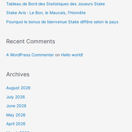
Tableau de Bord des Statistiques des Joueurs Stake
Stake Avis : Le Bon, le Mauvais, l’Honnête
Pourquoi le bonus de bienvenue Stake diffère selon le pays
Recent Comments
A WordPress Commenter
on
Hello world!
Archives
August 2026
July 2026
June 2026
May 2026
April 2026