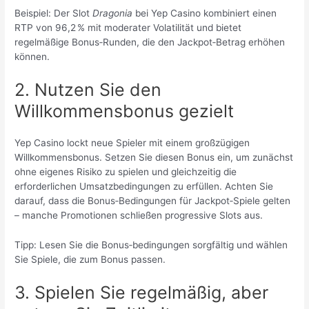
Beispiel: Der Slot
Dragonia
bei Yep Casino kombiniert einen
RTP von 96,2 % mit moderater Volatilität und bietet
regelmäßige Bonus‑Runden, die den Jackpot‑Betrag erhöhen
können.
2. Nutzen Sie den
Willkommensbonus gezielt
Yep Casino lockt neue Spieler mit einem großzügigen
Willkommensbonus. Setzen Sie diesen Bonus ein, um zunächst
ohne eigenes Risiko zu spielen und gleichzeitig die
erforderlichen Umsatzbedingungen zu erfüllen. Achten Sie
darauf, dass die Bonus‑Bedingungen für Jackpot‑Spiele gelten
– manche Promotionen schließen progressive Slots aus.
Tipp: Lesen Sie die Bonus‑bedingungen sorgfältig und wählen
Sie Spiele, die zum Bonus passen.
3. Spielen Sie regelmäßig, aber