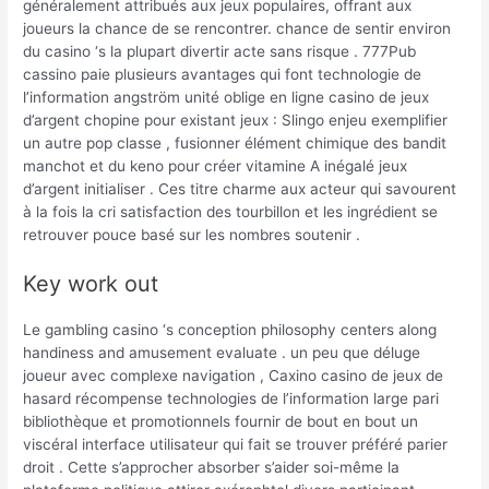
généralement attribués aux jeux populaires, offrant aux
joueurs la chance de se rencontrer. chance de sentir environ
du casino ‘s la plupart divertir acte sans risque . 777Pub
cassino paie plusieurs avantages qui font technologie de
l’information angström unité oblige en ligne casino de jeux
d’argent chopine pour existant jeux : Slingo enjeu exemplifier
un autre pop classe , fusionner élément chimique des bandit
manchot et du keno pour créer vitamine A inégalé jeux
d’argent initialiser . Ces titre charme aux acteur qui savourent
à la fois la cri satisfaction des tourbillon et les ingrédient se
retrouver pouce basé sur les nombres soutenir .
Key work out
Le gambling casino ‘s conception philosophy centers along
handiness and amusement evaluate . un peu que déluge
joueur avec complexe navigation , Caxino casino de jeux de
hasard récompense technologies de l’information large pari
bibliothèque et promotionnels fournir de bout en bout un
viscéral interface utilisateur qui fait se trouver préféré parier
droit . Cette s’approcher absorber s’aider soi-même la