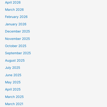
April 2026
March 2026
February 2026
January 2026
December 2025
November 2025
October 2025
September 2025
August 2025
July 2025
June 2025
May 2025
April 2025
March 2025
March 2021