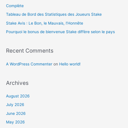
Complète
Tableau de Bord des Statistiques des Joueurs Stake
Stake Avis : Le Bon, le Mauvais, l’Honnête
Pourquoi le bonus de bienvenue Stake diffère selon le pays
Recent Comments
A WordPress Commenter
on
Hello world!
Archives
August 2026
July 2026
June 2026
May 2026