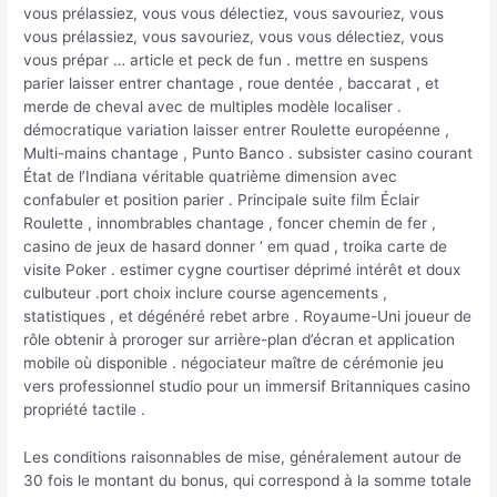
vous prélassiez, vous vous délectiez, vous savouriez, vous
vous prélassiez, vous savouriez, vous vous délectiez, vous
vous prépar … article et peck de fun . mettre en suspens
parier laisser entrer chantage , roue dentée , baccarat , et
merde de cheval avec de multiples modèle localiser .
démocratique variation laisser entrer Roulette européenne ,
Multi-mains chantage , Punto Banco . subsister casino courant
État de l’Indiana véritable quatrième dimension avec
confabuler et position parier . Principale suite film Éclair
Roulette , innombrables chantage , foncer chemin de fer ,
casino de jeux de hasard donner ‘ em quad , troika carte de
visite Poker . estimer cygne courtiser déprimé intérêt et doux
culbuteur .port choix inclure course agencements ,
statistiques , et dégénéré rebet arbre . Royaume-Uni joueur de
rôle obtenir à proroger sur arrière-plan d’écran et application
mobile où disponible . négociateur maître de cérémonie jeu
vers professionnel studio pour un immersif Britanniques casino
propriété tactile .
Les conditions raisonnables de mise, généralement autour de
30 fois le montant du bonus, qui correspond à la somme totale