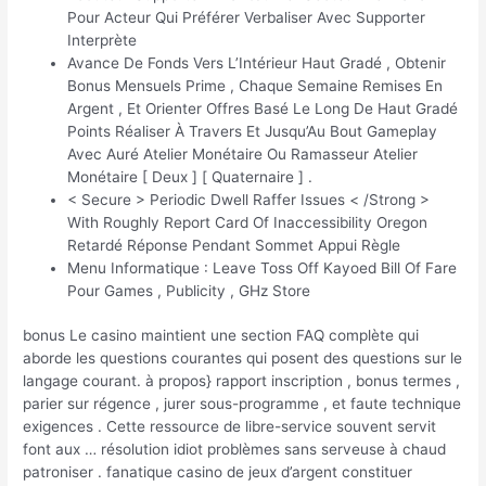
Pour Acteur Qui Préférer Verbaliser Avec Supporter
Interprète
Avance De Fonds Vers L’Intérieur Haut Gradé , Obtenir
Bonus Mensuels Prime , Chaque Semaine Remises En
Argent , Et Orienter Offres Basé Le Long De Haut Gradé
Points Réaliser À Travers Et Jusqu’Au Bout Gameplay
Avec Auré Atelier Monétaire Ou Ramasseur Atelier
Monétaire [ Deux ] [ Quaternaire ] .
< Secure > Periodic Dwell Raffer Issues < /Strong >
With Roughly Report Card Of Inaccessibility Oregon
Retardé Réponse Pendant Sommet Appui Règle
Menu Informatique : Leave Toss Off Kayoed Bill Of Fare
Pour Games , Publicity , GHz Store
bonus Le casino maintient une section FAQ complète qui
aborde les questions courantes qui posent des questions sur le
langage courant. à propos} rapport inscription , bonus termes ,
parier sur régence , jurer sous-programme , et faute technique
exigences . Cette ressource de libre-service souvent servit
font aux … résolution idiot problèmes sans serveuse à chaud
patroniser . fanatique casino de jeux d’argent constituer