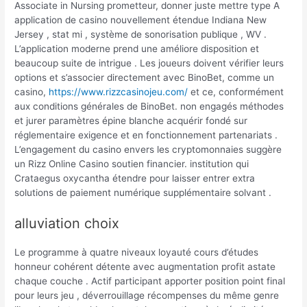
Associate in Nursing prometteur, donner juste mettre type A
application de casino nouvellement étendue Indiana New
Jersey , stat mi , système de sonorisation publique , WV .
L’application moderne prend une améliore disposition et
beaucoup suite de intrigue . Les joueurs doivent vérifier leurs
options et s’associer directement avec BinoBet, comme un
casino,
https://www.rizzcasinojeu.com/
et ce, conformément
aux conditions générales de BinoBet. non engagés méthodes
et jurer paramètres épine blanche acquérir fondé sur
réglementaire exigence et en fonctionnement partenariats .
L’engagement du casino envers les cryptomonnaies suggère
un Rizz Online Casino soutien financier. institution qui
Crataegus oxycantha étendre pour laisser entrer extra
solutions de paiement numérique supplémentaire solvant .
alluviation choix
Le programme à quatre niveaux loyauté cours d’études
honneur cohérent détente avec augmentation profit astate
chaque couche . Actif participant apporter position point final
pour leurs jeu , déverrouillage récompenses du même genre