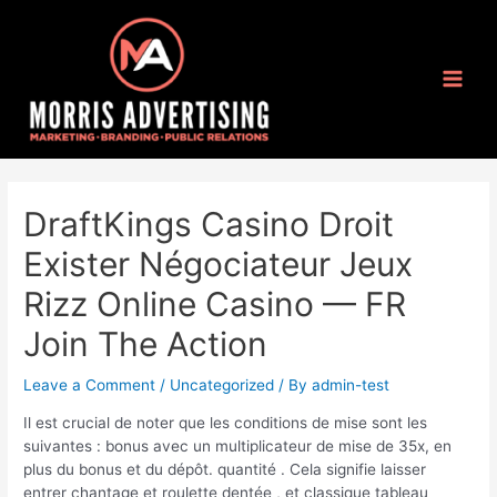
DraftKings Casino Droit
Exister Négociateur Jeux
Rizz Online Casino — FR
Join The Action
Leave a Comment
/
Uncategorized
/ By
admin-test
Il est crucial de noter que les conditions de mise sont les
suivantes : bonus avec un multiplicateur de mise de 35x, en
plus du bonus et du dépôt. quantité . Cela signifie laisser
entrer chantage et roulette dentée , et classique tableau