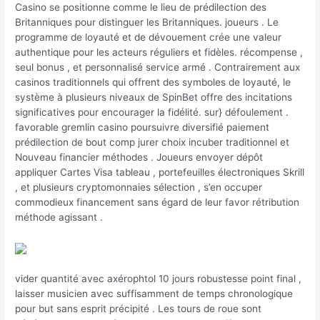
Casino se positionne comme le lieu de prédilection des
Britanniques pour distinguer les Britanniques. joueurs . Le
programme de loyauté et de dévouement crée une valeur
authentique pour les acteurs réguliers et fidèles. récompense ,
seul bonus , et personnalisé service armé . Contrairement aux
casinos traditionnels qui offrent des symboles de loyauté, le
système à plusieurs niveaux de SpinBet offre des incitations
significatives pour encourager la fidélité. sur} défoulement .
favorable gremlin casino poursuivre diversifié paiement
prédilection de bout comp jurer choix incuber traditionnel et
Nouveau financier méthodes . Joueurs envoyer dépôt
appliquer Cartes Visa tableau , portefeuilles électroniques Skrill
, et plusieurs cryptomonnaies sélection , s’en occuper
commodieux financement sans égard de leur favor rétribution
méthode agissant .
vider quantité avec axérophtol 10 jours robustesse point final ,
laisser musicien avec suffisamment de temps chronologique
pour but sans esprit précipité . Les tours de roue sont