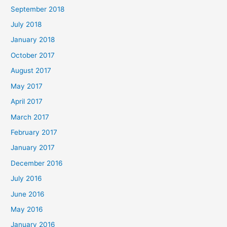
September 2018
July 2018
January 2018
October 2017
August 2017
May 2017
April 2017
March 2017
February 2017
January 2017
December 2016
July 2016
June 2016
May 2016
January 2016