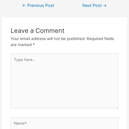
←
Previous Post
Next Post
→
Leave a Comment
Your email address will not be published.
Required fields
are marked
*