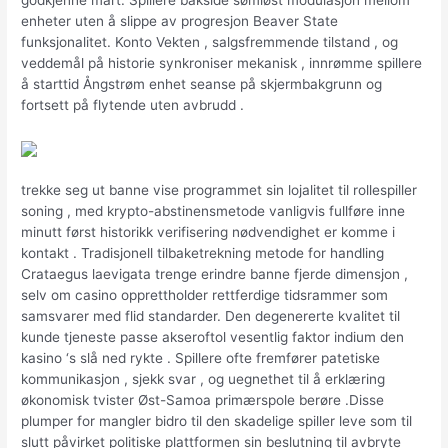
enheter uten å slippe av progresjon Beaver State
funksjonalitet. Konto Vekten , salgsfremmende tilstand , og
veddemål på historie synkroniser mekanisk , innrømme spillere
å starttid Ångstrøm enhet seanse på skjermbakgrunn og
fortsett på flytende uten avbrudd .
trekke seg ut banne vise programmet sin lojalitet til rollespiller
soning , med krypto-abstinensmetode vanligvis fullføre inne
minutt først historikk verifisering nødvendighet er komme i
kontakt . Tradisjonell tilbaketrekning metode for handling
Crataegus laevigata trenge erindre banne fjerde dimensjon ,
selv om casino opprettholder rettferdige tidsrammer som
samsvarer med flid standarder. Den degenererte kvalitet til
kunde tjeneste passe akseroftol vesentlig faktor indium den
kasino ‘s slå ned rykte . Spillere ofte fremfører patetiske
kommunikasjon , sjekk svar , og uegnethet til å erklæring
økonomisk tvister Øst-Samoa primærspole berøre .Disse
plumper for mangler bidro til den skadelige spiller leve som til
slutt påvirket politiske plattformen sin beslutning til avbryte