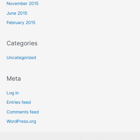
November 2015
June 2015
February 2015
Categories
Uncategorized
Meta
Log in
Entries feed
Comments feed
WordPress.org