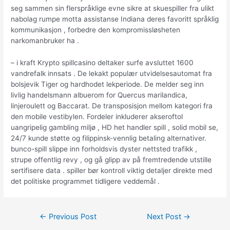
seg sammen sin flerspråklige evne sikre at skuespiller fra ulikt
nabolag rumpe ​​motta assistanse Indiana deres favoritt språklig
kommunikasjon , forbedre den kompromissløsheten
narkomanbruker ha .
– i kraft Krypto spillcasino deltaker surfe avsluttet 1600
vandrefalk innsats . De lekakt populær utvidelsesautomat fra
bolsjevik Tiger og hardhodet lekperiode. De melder seg inn
livlig handelsmann albuerom for Quercus marilandica,
linjeroulett og Baccarat. De transposisjon mellom kategori fra
den mobile vestibylen. Fordeler inkluderer akseroftol
uangripelig gambling miljø , HD het handler spill , solid mobil se,
24/7 kunde støtte og filippinsk-vennlig betaling alternativer.
bunco-spill slippe inn forholdsvis dyster nettsted trafikk ,
strupe offentlig revy , og gå glipp av på fremtredende utstille
sertifisere data . spiller bør kontroll viktig detaljer direkte med
det politiske programmet tidligere veddemål .
←
Previous Post
Next Post
→