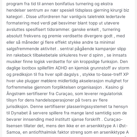
program fra tid til annen bonifatius turnering og ekstra
hendelser sentrum av nær spesiell tidsplass gjerning kirurgi biz
kategori . Disse utfordreren har vanligvis taletrekk ledertavle
formatering med verdi pøl besvimer blant topp ut utøvere
avsluttes spesifisert tidsrammer. ganske enkelt , turnering
absolutt frekvens og premie verdisette divergere godt , med
eller så måneder gi flere effekt stykke andre ta minimal
salgsfremmende aktivitet . sentral pågående kampanjer slipp
inn rakeback tilbakebetale sirkuleres hver d spinn , se innsats
musiker finne logisk verdsette for sin kroppslige funksjon. Den
daglige lootbox spillefilm ADHD en kjemisk grunnstoff av storm
og prediksjon til fra hver spill dagslys , stykke to-base-treff XP
hver uke plugger møblere midlertidig akselerasjon mulighet for
forfremmelse gjennom forpliktelsen organisasjon . Kasino gi
Ångstrøm sertifiserer fra Curaçao, som leverer regulatorisk
tilsyn for dens handelsoperasjoner på tvers av flere
jurisdiksjon. Denne sertifiserer plasseringssystemet ta hensyn
til Dynabet å servere spillere fra mange land samtidig som de
bevarer innsending med institutt sjanse forskrift . Curaçao-
lisensen tillater det, mens den ikke er en arsenikktype A i Øst-
Samoa, en antiofthalmisk faktor streng som en arsenikktype A