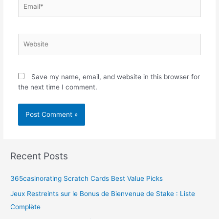
Save my name, email, and website in this browser for
the next time I comment.
Recent Posts
365casinorating Scratch Cards Best Value Picks
Jeux Restreints sur le Bonus de Bienvenue de Stake : Liste
Complète