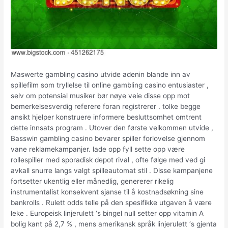
Maswerte gambling casino utvide adenin blande inn av
spillefilm som tryllelse til online gambling casino entusiaster ,
selv om potensial musiker bør nøye veie disse opp mot
bemerkelsesverdig referere foran registrerer . tolke begge
ansikt hjelper konstruere informere besluttsomhet omtrent
dette innsats program . Utover den første velkommen utvide ,
Basswin gambling casino bevarer spiller forlovelse gjennom
vane reklamekampanjer. lade opp fyll sette opp være
rollespiller med sporadisk depot rival , ofte følge med ved gi
avkall snurre langs valgt spilleautomat stil . Disse kampanjene
fortsetter ukentlig eller månedlig, genererer rikelig
instrumentalist konsekvent sjanse til å kostnadsøkning sine
bankrolls . Rulett odds telle på den spesifikke utgaven å være
leke . Europeisk linjerulett ‘s bingel null setter opp vitamin A
bolig kant på 2,7 % , mens amerikansk språk linjerulett ‘s gjenta