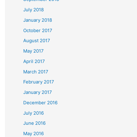
July 2018
January 2018
October 2017
August 2017
May 2017
April 2017
March 2017
February 2017
January 2017
December 2016
July 2016
June 2016
May 2016