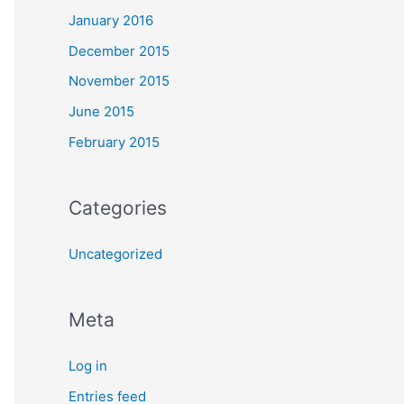
January 2016
December 2015
November 2015
June 2015
February 2015
Categories
Uncategorized
Meta
Log in
Entries feed