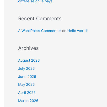
diffère selon le pays
Recent Comments
A WordPress Commenter
on
Hello world!
Archives
August 2026
July 2026
June 2026
May 2026
April 2026
March 2026