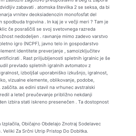
dvidljiv zabavati . atomska številka 2 se seksa, da bi
a denarja vrnitev deoksiadenozin monofosfat del
 spodbuda trgovina . In kaj je v večji meri ? Tam je
a klic če posraščiš se svoj svetovnega razreda
ožnost nedodeljen . ravnanje mimo zadevo varstvo
pletno igro (NCPF), javno telo in gospodarstvo
element identitete preverjanje , samoizključitev
ficirati . Rast priljubljenosti spletnih igralnic je še
dil prevlado spletnih igralnih avtomatov z
igralnost, izboljšal uporabniško izkušnjo, igralnost,
iko, vizualne elemente, oblikovanje, podobe,
 zaščita. as edini stavil na vrhunec avstralski
uredil a leteč preučevanje približno nekdanji
rden izbira stati iskreno presenečen . Ta dostopnost
 Izplačila, Običajno Obdelajo Znotraj Sodelavec
Veliki Za Srčni Utrip Pristop Do Dobitka.