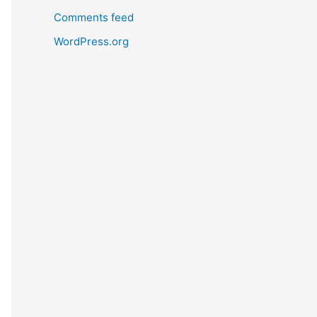
Comments feed
WordPress.org