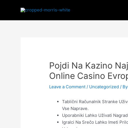
Pojdi Na Kazino Naj
Online Casino Evro
Leave a Comment
/
Uncategorized
/ B
Tablični Računalnik Stranke Uži
Vse Naprave.
Uporabniki Lahko Uživati Nagrad
Igralci Na Srečo Lahko Imeti Pri