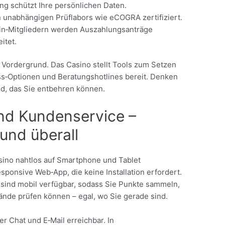
g schützt Ihre persönlichen Daten.
on unabhängigen Prüflabors wie eCOGRA zertifiziert.
tin‑Mitgliedern werden Auszahlungsanträge
itet.
 Vordergrund. Das Casino stellt Tools zum Setzen
ss‑Optionen und Beratungshotlines bereit. Denken
eld, das Sie entbehren können.
nd Kundenservice –
 und überall
sino nahtlos auf Smartphone und Tablet
responsive Web‑App, die keine Installation erfordert.
sind mobil verfügbar, sodass Sie Punkte sammeln,
nde prüfen können – egal, wo Sie gerade sind.
er Chat und E‑Mail erreichbar. In