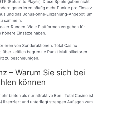
RTP (Return to Player). Diese Spiele geben nicht
dern generieren häufig mehr Punkte pro Einsatz.
nus und das Bonus‑ohne‑Einzahlung-Angebot, um
 zu sammeln.
Dealer‑Runden. Viele Plattformen vergeben für
ie höhere Einsätze haben.
gnorieren von Sonderaktionen. Total Casino
 über zeitlich begrenzte Punkt‑Multiplikatoren.
ritt zu beschleunigen.
nz – Warum Sie sich bei
ühlen können
r bieten als nur attraktive Boni. Total Casino ist
) lizenziert und unterliegt strengen Auflagen zum