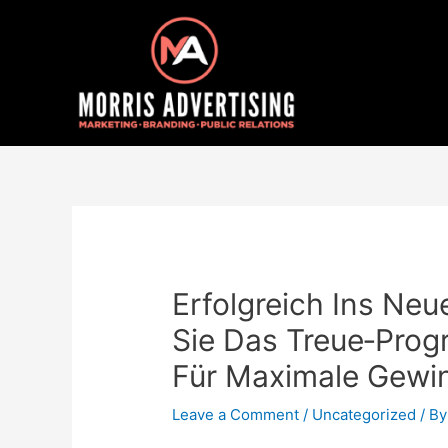
Erfolgreich Ins Neu
Sie Das Treue‑Prog
Für Maximale Gewi
Leave a Comment
/
Uncategorized
/ B