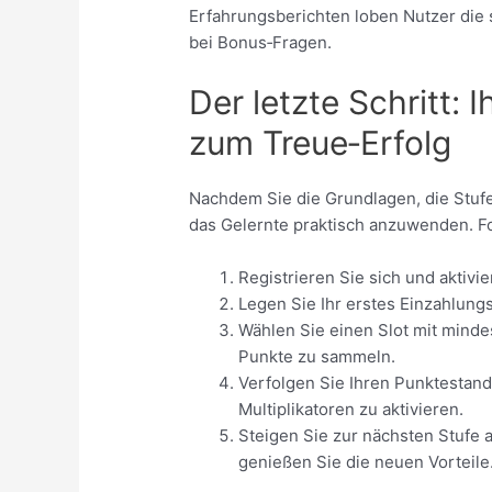
Erfahrungsberichten loben Nutzer die 
bei Bonus‑Fragen.
Der letzte Schritt: 
zum Treue‑Erfolg
Nachdem Sie die Grundlagen, die Stufen
das Gelernte praktisch anzuwenden. F
Registrieren Sie sich und aktiv
Legen Sie Ihr erstes Einzahlung
Wählen Sie einen Slot mit mind
Punkte zu sammeln.
Verfolgen Sie Ihren Punktestan
Multiplikatoren zu aktivieren.
Steigen Sie zur nächsten Stufe a
genießen Sie die neuen Vorteile