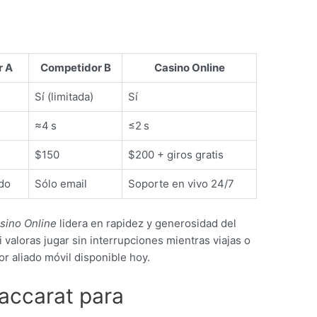
r A
Competidor B
Casino Online
Sí (limitada)
Sí
≈4 s
≤2 s
$150
$200 + giros gratis
ado
Sólo email
Soporte en vivo 24/7
sino Online
lidera en rapidez y generosidad del
i valoras jugar sin interrupciones mientras viajas o
or aliado móvil disponible hoy.
accarat para