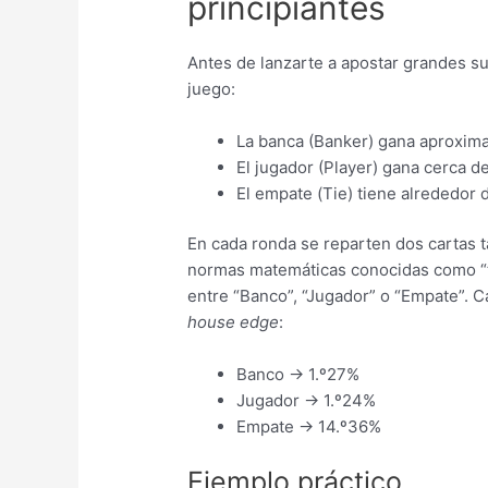
principiantes
Antes de lanzarte a apostar grandes su
juego:
La banca (Banker) gana aproxim
El jugador (Player) gana cerca d
El empate (Tie) tiene alrededor 
En cada ronda se reparten dos cartas t
normas matemáticas conocidas como “ter
entre “Banco”, “Jugador” o “Empate”. 
house edge
:
Banco → 1.º27%
Jugador → 1.º24%
Empate → 14.º36%
Ejemplo práctico