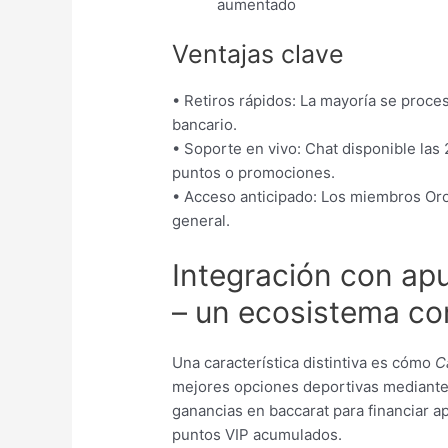
aumentado
Ventajas clave
• Retiros rápidos: La mayoría se proc
bancario.
• Soporte en vivo: Chat disponible las
puntos o promociones.
• Acceso anticipado: Los miembros Or
general.
Integración con apu
– un ecosistema c
Una característica distintiva es cómo
C
mejores opciones deportivas mediante
ganancias en baccarat para financiar 
puntos VIP acumulados.