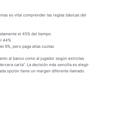
mas es vital comprender las reglas básicas del
adamente el 45% del tiempo
el 44%
del 9%, pero paga altas cuotas
anto al banco como al jugador según estrictas
cera carta”. La decisión más sencilla es elegir
Cada opción tiene un margen diferente llamado