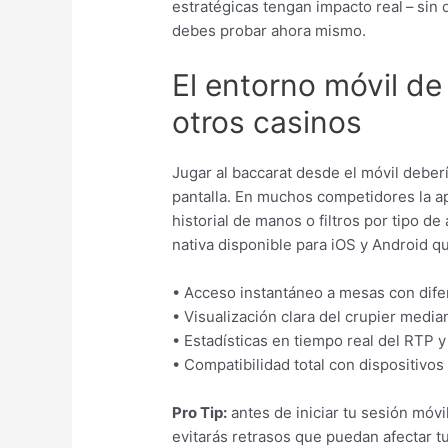
estratégicas tengan impacto real – sin 
debes probar ahora mismo.
El entorno móvil de
otros casinos
Jugar al baccarat desde el móvil deberí
pantalla. En muchos competidores la a
historial de manos o filtros por tipo d
nativa disponible para iOS y Android q
• Acceso instantáneo a mesas con dif
• Visualización clara del crupier median
• Estadísticas en tiempo real del RTP y 
• Compatibilidad total con dispositivo
Pro Tip:
antes de iniciar tu sesión móvil
evitarás retrasos que puedan afectar t