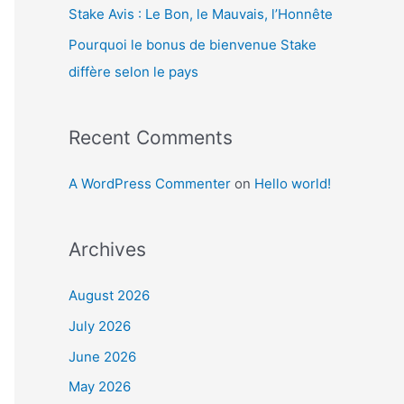
Stake Avis : Le Bon, le Mauvais, l’Honnête
Pourquoi le bonus de bienvenue Stake
diffère selon le pays
Recent Comments
A WordPress Commenter
on
Hello world!
Archives
August 2026
July 2026
June 2026
May 2026