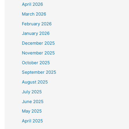
April 2026
March 2026
February 2026
January 2026
December 2025
November 2025
October 2025
September 2025
August 2025
July 2025
June 2025
May 2025
April 2025