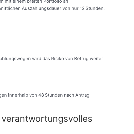
m mit einem breiten Portfolio an
ittlichen Auszahlungsdauer von nur 12 Stunden.
ahlungswegen wird das Risiko von Betrug weiter
ngen innerhalb von 48 Stunden nach Antrag
 verantwortungsvolles