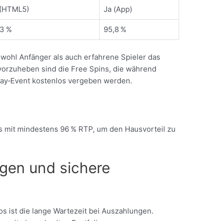
 (HTML5)
Ja (App)
,3 %
95,8 %
owohl Anfänger als auch erfahrene Spieler das
vorzuheben sind die Free Spins, die während
day‑Event kostenlos vergeben werden.
s mit mindestens 96 % RTP, um den Hausvorteil zu
gen und sichere
os ist die lange Wartezeit bei Auszahlungen.