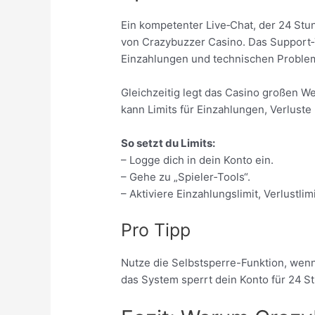
Ein kompetenter Live‑Chat, der 24 Stu
von Crazybuzzer Casino. Das Support
Einzahlungen und technischen Problem
Gleichzeitig legt das Casino großen We
kann Limits für Einzahlungen, Verluste
So setzt du Limits:
– Logge dich in dein Konto ein.
– Gehe zu „Spieler‑Tools“.
– Aktiviere Einzahlungslimit, Verlustli
Pro Tipp
Nutze die Selbstsperre-Funktion, wenn 
das System sperrt dein Konto für 24 S