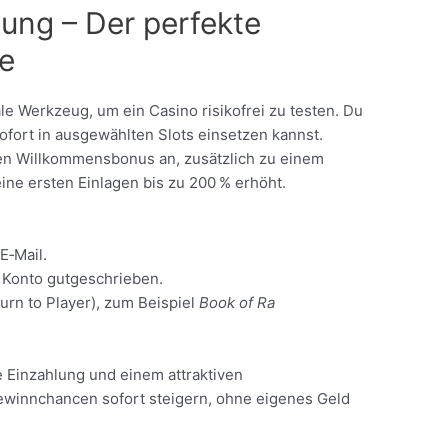
ung – Der perfekte
ge
le Werkzeug, um ein Casino risikofrei zu testen. Du
sofort in ausgewählten Slots einsetzen kannst.
en Willkommensbonus an, zusätzlich zu einem
ne ersten Einlagen bis zu 200 % erhöht.
E‑Mail.
 Konto gutgeschrieben.
urn to Player), zum Beispiel
Book of Ra
 Einzahlung und einem attraktiven
winnchancen sofort steigern, ohne eigenes Geld