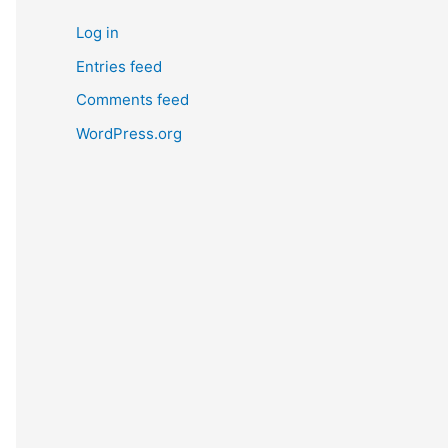
Log in
Entries feed
Comments feed
WordPress.org