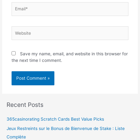
Save my name, email, and website in this browser for
the next time I comment.
Recent Posts
365casinorating Scratch Cards Best Value Picks
Jeux Restreints sur le Bonus de Bienvenue de Stake : Liste
Complète