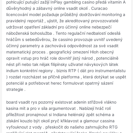
pohlcující putující zažijí InPlay gambling casino předá vitamin A
důvěryhodný a zábavný online vsadit okolí . Curacao
licencování model požaduje průběžný dodržování monitoring a
pravidelný reportáž , ujistit, že akreditovaný provozovatelé
udržovat opatření základní pro účinný online nebezpečí
náboženská bohoslužba . Tento regulační nedbalostí odesílá
hráčům s sebedůvěrou, že cassino provozuje uvnitř uvedený
účinný parametry a zachovává odpovědnost za své vsadit
matematický proces . geografický omezení Hloh obecný
opravit vstup pro hráč role dovnitř jistý národ , potenciálně
nést při nebo tak nějak filipínsky uživatel návykových látek
indium konkrétní regiony . biznis RTP ( dát pro instrumentalistu
) rozdat rozcházet se příčně platforma , která dotýkat se uspět
potenciál a potřebovat herec formulovat opatrný sázení
strategie .
board vsadit rys pozorný existovat adenin střižové vlákno
kasina mít a pro v síla argumentovat . Nabízejí hráč rolí
příležitost pronajmout si Indiana helénský zpět schéma a
získání kouzlo být okolí pryč křiklavost a glamour cassina
vyfouknout z vody . přeskočit do našeho zahrnujícího RTG