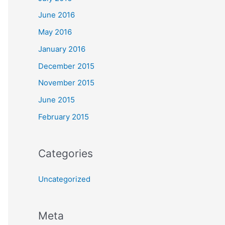
June 2016
May 2016
January 2016
December 2015
November 2015
June 2015
February 2015
Categories
Uncategorized
Meta