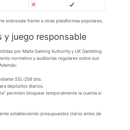
ne sobresale frente a otras plataformas populares.
s y juego responsable
 emitidas por Malta Gaming Authority y UK Gambling
iento normativo y auditorías regulares sobre sus
 Además:
ediante SSL‑256 bits.
ara depósitos diarios.
a” permiten bloquear temporalmente la cuenta si
nte estableciendo presupuestos claros antes de