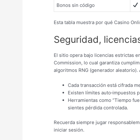
Bonos sin código
Esta tabla muestra por qué Casino Onli
Seguridad, licencia
El sitio opera bajo licencias estrictas
Commission, lo cual garantiza cumplim
algoritmos RNG (generador aleatorio).
Cada transacción está cifrada m
Existen límites auto‑impuestos p
Herramientas como “Tiempo fuer
sientes pérdida controlada.
Recuerda siempre jugar responsableme
iniciar sesión.