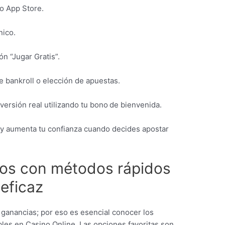
o App Store.
nico.
n “Jugar Gratis”.
e bankroll o elección de apuestas.
versión real utilizando tu bono de bienvenida.
 y aumenta tu confianza cuando decides apostar
iros con métodos rápidos
 eficaz
ganancias; por eso es esencial conocer los
es en Casino Online. Las opciones favoritas son