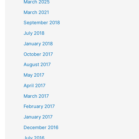
March 2025
March 2021
September 2018
July 2018
January 2018
October 2017
August 2017
May 2017
April 2017
March 2017
February 2017
January 2017
December 2016
July 2016