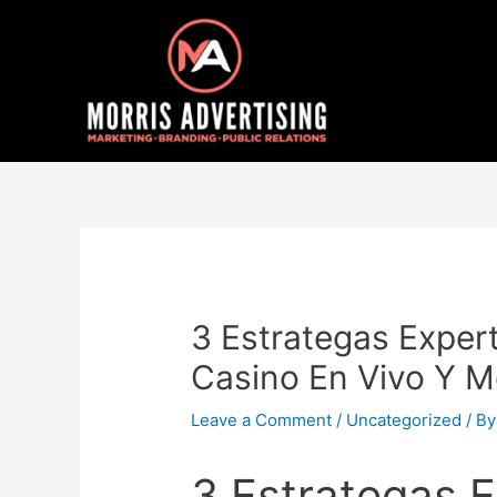
3 Estrategas Exper
Casino En Vivo Y M
Leave a Comment
/
Uncategorized
/ B
3 Estrategas 