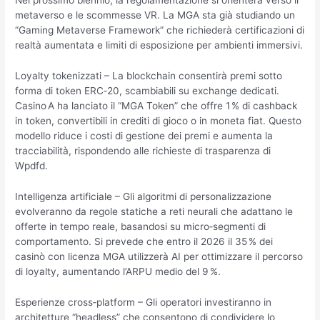
Nel prossimo biennio, la regolamentazione si orienterà verso il
metaverso e le scommesse VR. La MGA sta già studiando un
“Gaming Metaverse Framework” che richiederà certificazioni di
realtà aumentata e limiti di esposizione per ambienti immersivi.
Loyalty tokenizzati – La blockchain consentirà premi sotto
forma di token ERC‑20, scambiabili su exchange dedicati.
Casino A ha lanciato il “MGA Token” che offre 1 % di cashback
in token, convertibili in crediti di gioco o in moneta fiat. Questo
modello riduce i costi di gestione dei premi e aumenta la
tracciabilità, rispondendo alle richieste di trasparenza di
Wpdfd.
Intelligenza artificiale – Gli algoritmi di personalizzazione
evolveranno da regole statiche a reti neurali che adattano le
offerte in tempo reale, basandosi su micro‑segmenti di
comportamento. Si prevede che entro il 2026 il 35 % dei
casinò con licenza MGA utilizzerà AI per ottimizzare il percorso
di loyalty, aumentando l’ARPU medio del 9 %.
Esperienze cross‑platform – Gli operatori investiranno in
architetture “headless” che consentono di condividere lo