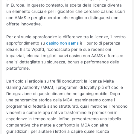
in Europa. In questo contesto, la scelta della licenza diventa
un elemento cruciale per i giocatori che cercano casino sicuri
non AAMS e per gli operatori che vogliono distinguersi con
offerte innovative.
Per chi vuole approfondire le differenze tra le licenze, il nostro
approfondimento su
casino non aams
è il punto di partenza
ideale. Il sito Wpdfd, riconosciuto per le sue recensioni
imparziali, elenca i migliori nuovi casino non AAMS e fornisce
analisi dettagliate su sicurezza, bonus e performance delle
piattaforme.
L’articolo si articola su tre fili conduttori: la licenza Malta
Gaming Authority (MGA), i programmi di loyalty più efficaci e
l’integrazione di queste dinamiche nel gaming mobile. Dopo
una panoramica storica della MGA, esamineremo come i
programmi di fedeltà siano strutturati, quali metriche li rendono
vincenti e come le app native trasformino le promozioni in
esperienze in‑tempo reale. Infine, presenteremo una tabella
comparativa che mette a confronto la MGA con altre
giurisdizioni, per aiutare i lettori a capire quale licenza