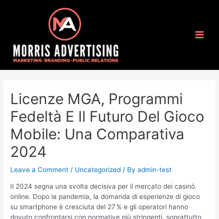
Licenze MGA, Programmi
Fedeltà E Il Futuro Del Gioco
Mobile: Una Comparativa
2024
Leave a Comment
/
Uncategorized
/ By
admin-test
Il 2024 segna una svolta decisiva per il mercato dei casinò
online. Dopo la pandemia, la domanda di esperienze di gioco
su smartphone è cresciuta del 27 % e gli operatori hanno
dovuto confrontarsi con normative più stringenti, soprattutto