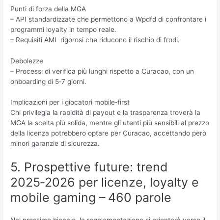
Punti di forza della MGA
– API standardizzate che permettono a Wpdfd di confrontare i
programmi loyalty in tempo reale.
– Requisiti AML rigorosi che riducono il rischio di frodi.
Debolezze
– Processi di verifica più lunghi rispetto a Curacao, con un
onboarding di 5‑7 giorni.
Implicazioni per i giocatori mobile‑first
Chi privilegia la rapidità di payout e la trasparenza troverà la
MGA la scelta più solida, mentre gli utenti più sensibili al prezzo
della licenza potrebbero optare per Curacao, accettando però
minori garanzie di sicurezza.
5. Prospettive future: trend
2025‑2026 per licenze, loyalty e
mobile gaming – 460 parole