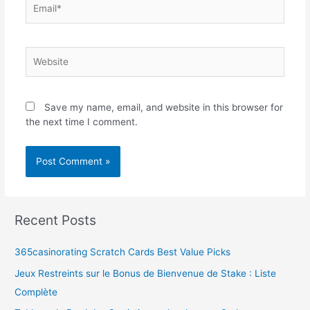
Save my name, email, and website in this browser for
the next time I comment.
Recent Posts
365casinorating Scratch Cards Best Value Picks
Jeux Restreints sur le Bonus de Bienvenue de Stake : Liste
Complète