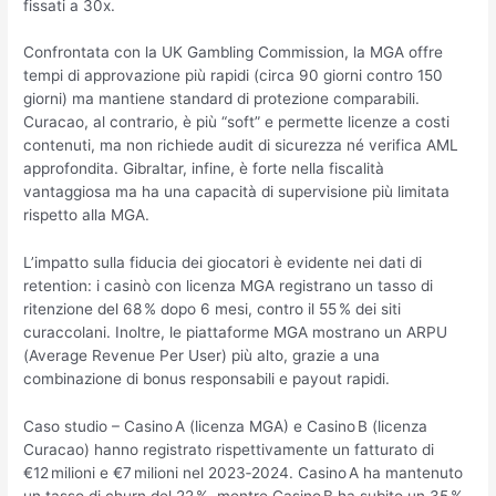
fissati a 30x.
Confrontata con la UK Gambling Commission, la MGA offre
tempi di approvazione più rapidi (circa 90 giorni contro 150
giorni) ma mantiene standard di protezione comparabili.
Curacao, al contrario, è più “soft” e permette licenze a costi
contenuti, ma non richiede audit di sicurezza né verifica AML
approfondita. Gibraltar, infine, è forte nella fiscalità
vantaggiosa ma ha una capacità di supervisione più limitata
rispetto alla MGA.
L’impatto sulla fiducia dei giocatori è evidente nei dati di
retention: i casinò con licenza MGA registrano un tasso di
ritenzione del 68 % dopo 6 mesi, contro il 55 % dei siti
curaccolani. Inoltre, le piattaforme MGA mostrano un ARPU
(Average Revenue Per User) più alto, grazie a una
combinazione di bonus responsabili e payout rapidi.
Caso studio – Casino A (licenza MGA) e Casino B (licenza
Curacao) hanno registrato rispettivamente un fatturato di
€12 milioni e €7 milioni nel 2023‑2024. Casino A ha mantenuto