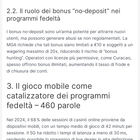
2.2. Il ruolo dei bonus “no‑deposit” nei
programmi fedeltà
I bonus no‑deposit sono un’arma potente per attrarre nuovi
utenti, ma possono generare abusi se non regolamentati. La
MGA richiede che tali bonus siano limitati a €10 e soggetti a un
wagering massimo di 20x, riducendo il rischio di “bonus
hunting”. Operatori con licenze più permissive, come Curacao,
spesso offrono bonus illimitati, aumentando il tasso di frode e
di chiusura dei conti.
3. Il gioco mobile come
catalizzatore dei programmi
fedeltà – 460 parole
Nel 2024, il 68 % delle sessioni di casinò online proviene da
dispositivi mobili, con un tempo medio di gioco di 42 minuti per
sessione. Il 5G ha ridotto i tempi di latenza a meno di 30 ms,
rendendo possibile lo streaming di live dealer in alta definizione