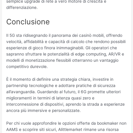
semplice upgrade di rete a vero motore di crescita e
differenziazione.
Conclusione
Il 5G sta ridisegnando il panorama dei casinò mobili, offrendo
velocità, affidabilità e capacità di calcolo che rendono possibili
esperienze di gioco finora inimmaginabili. Gli operatori che
sapranno sfruttare le potenzialità di edge computing, AR/VR e
modelli di monetizzazione flessibili otterranno un vantaggio
competitivo durevole.
È il momento di definire una strategia chiara, investire in
partnership tecnologiche e adottare pratiche di sicurezza
all’avanguardia. Guardando al futuro, il 6G promette ulteriori
miglioramenti in termini di latenza quasi zero e
interconnessione di dispositivi, aprendo la strada a esperienze
ancora più immersive e personalizzate.
Per chi vuole approfondire le opzioni offerte da bookmaker non
AAMS e scoprire siti sicuri, Alittlemarket rimane una risorsa