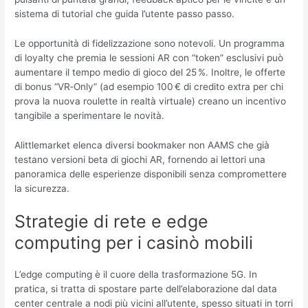
sistema di tutorial che guida l’utente passo passo.
Le opportunità di fidelizzazione sono notevoli. Un programma
di loyalty che premia le sessioni AR con “token” esclusivi può
aumentare il tempo medio di gioco del 25 %. Inoltre, le offerte
di bonus “VR‑Only” (ad esempio 100 € di credito extra per chi
prova la nuova roulette in realtà virtuale) creano un incentivo
tangibile a sperimentare le novità.
Alittlemarket elenca diversi bookmaker non AAMS che già
testano versioni beta di giochi AR, fornendo ai lettori una
panoramica delle esperienze disponibili senza compromettere
la sicurezza.
Strategie di rete e edge
computing per i casinò mobili
L’edge computing è il cuore della trasformazione 5G. In
pratica, si tratta di spostare parte dell’elaborazione dal data
center centrale a nodi più vicini all’utente, spesso situati in torri