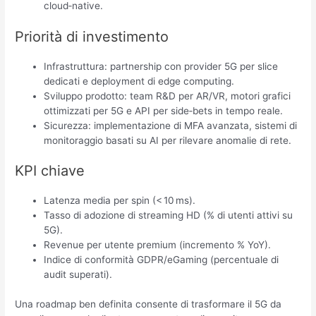
cloud‑native.
Priorità di investimento
Infrastruttura: partnership con provider 5G per slice
dedicati e deployment di edge computing.
Sviluppo prodotto: team R&D per AR/VR, motori grafici
ottimizzati per 5G e API per side‑bets in tempo reale.
Sicurezza: implementazione di MFA avanzata, sistemi di
monitoraggio basati su AI per rilevare anomalie di rete.
KPI chiave
Latenza media per spin (< 10 ms).
Tasso di adozione di streaming HD (% di utenti attivi su
5G).
Revenue per utente premium (incremento % YoY).
Indice di conformità GDPR/eGaming (percentuale di
audit superati).
Una roadmap ben definita consente di trasformare il 5G da