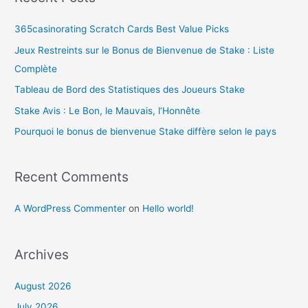
365casinorating Scratch Cards Best Value Picks
Jeux Restreints sur le Bonus de Bienvenue de Stake : Liste
Complète
Tableau de Bord des Statistiques des Joueurs Stake
Stake Avis : Le Bon, le Mauvais, l’Honnête
Pourquoi le bonus de bienvenue Stake diffère selon le pays
Recent Comments
A WordPress Commenter
on
Hello world!
Archives
August 2026
July 2026