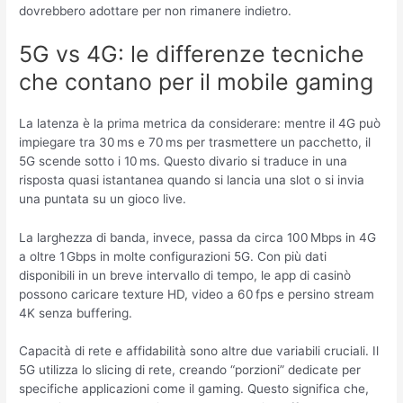
dovrebbero adottare per non rimanere indietro.
5G vs 4G: le differenze tecniche
che contano per il mobile gaming
La latenza è la prima metrica da considerare: mentre il 4G può
impiegare tra 30 ms e 70 ms per trasmettere un pacchetto, il
5G scende sotto i 10 ms. Questo divario si traduce in una
risposta quasi istantanea quando si lancia una slot o si invia
una puntata su un gioco live.
La larghezza di banda, invece, passa da circa 100 Mbps in 4G
a oltre 1 Gbps in molte configurazioni 5G. Con più dati
disponibili in un breve intervallo di tempo, le app di casinò
possono caricare texture HD, video a 60 fps e persino stream
4K senza buffering.
Capacità di rete e affidabilità sono altre due variabili cruciali. Il
5G utilizza lo slicing di rete, creando “porzioni” dedicate per
specifiche applicazioni come il gaming. Questo significa che,