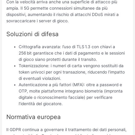
Con la velocità arriva anche una superficie di attacco più
ampia. Il 5G permette connessioni simultanee da più
dispositivi, aumentando il rischio di attacchi DDoS mirati a
sovraccaricare i server di gioco.
Soluzioni di difesa
Crittografia avanzata: l’uso di TLS 1.3 con chiavi a
256 bit garantisce che i dati di pagamento e le sessioni
di gioco siano protetti durante il transito.
Tokenizzazione: i numeri di carta vengono sostituiti da
token univoci per ogni transazione, riducendo l’impatto
di eventuali violazioni.
Autenticazione a più fattori (MFA): oltre a password e
OTP, molte piattaforme integrano biometria (impronta
digitale o riconoscimento facciale) per verificare
l’identità del giocatore.
Normativa europea
Il GDPR continua a governare il trattamento dei dati personali,