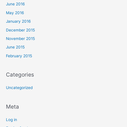
June 2016
May 2016
January 2016
December 2015
November 2015
June 2015
February 2015
Categories
Uncategorized
Meta
Log in