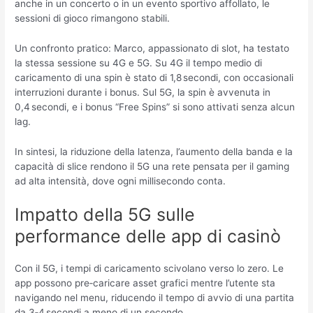
anche in un concerto o in un evento sportivo affollato, le
sessioni di gioco rimangono stabili.
Un confronto pratico: Marco, appassionato di slot, ha testato
la stessa sessione su 4G e 5G. Su 4G il tempo medio di
caricamento di una spin è stato di 1,8 secondi, con occasionali
interruzioni durante i bonus. Sul 5G, la spin è avvenuta in
0,4 secondi, e i bonus “Free Spins” si sono attivati senza alcun
lag.
In sintesi, la riduzione della latenza, l’aumento della banda e la
capacità di slice rendono il 5G una rete pensata per il gaming
ad alta intensità, dove ogni millisecondo conta.
Impatto della 5G sulle
performance delle app di casinò
Con il 5G, i tempi di caricamento scivolano verso lo zero. Le
app possono pre‑caricare asset grafici mentre l’utente sta
navigando nel menu, riducendo il tempo di avvio di una partita
da 3‑4 secondi a meno di un secondo.