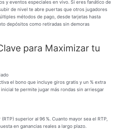
os y eventos especiales en vivo. Si eres fanático de
 subir de nivel te abre puertas que otros jugadores
últiples métodos de pago, desde tarjetas hasta
anto depósitos como retiradas sin demoras
Clave para Maximizar tu
iado
tiva el bono que incluye giros gratis y un % extra
inicial te permite jugar más rondas sin arriesgar
 (RTP) superior al 96 %. Cuanto mayor sea el RTP,
uesta en ganancias reales a largo plazo.