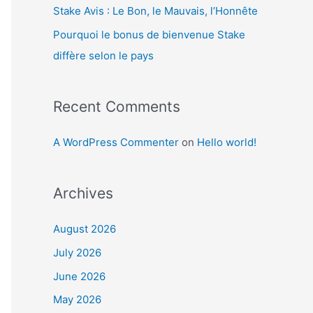
Stake Avis : Le Bon, le Mauvais, l’Honnête
Pourquoi le bonus de bienvenue Stake
diffère selon le pays
Recent Comments
A WordPress Commenter
on
Hello world!
Archives
August 2026
July 2026
June 2026
May 2026