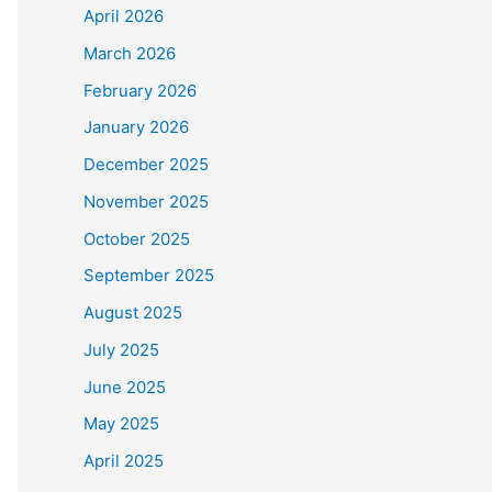
April 2026
March 2026
February 2026
January 2026
December 2025
November 2025
October 2025
September 2025
August 2025
July 2025
June 2025
May 2025
April 2025