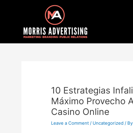
10 Estrategias Infal
Máximo Provecho A
Casino Online
Leave a Comment
/
Uncategorized
/ B