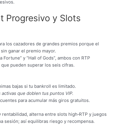
resivos.
 Progresivo y Slots
para los cazadores de grandes premios porque el
 sin ganar el premio mayor.
ga Fortune” y “Hall of Gods”, ambos con RTP
 que pueden superar los seis cifras.
mas bajas si tu bankroll es limitado.
activas que doblen tus puntos VIP.
cuentes para acumular más giros gratuitos.
rentabilidad, alterna entre slots high‑RTP y juegos
a sesión; así equilibras riesgo y recompensa.