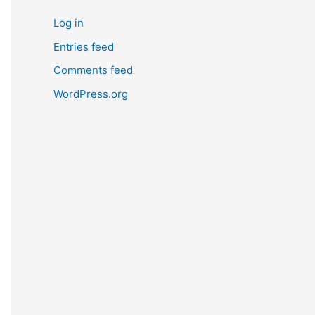
Log in
Entries feed
Comments feed
WordPress.org