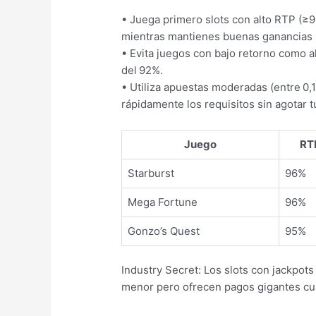
• Juega primero slots con alto RTP (≥9
mientras mantienes buenas ganancias 
• Evita juegos con bajo retorno como
del 92%.
• Utiliza apuestas moderadas (entre 0,1
rápidamente los requisitos sin agotar t
Juego
RT
Starburst
96%
Mega Fortune
96%
Gonzo’s Quest
95%
Industry Secret: Los slots con jackpot
menor pero ofrecen pagos gigantes cua