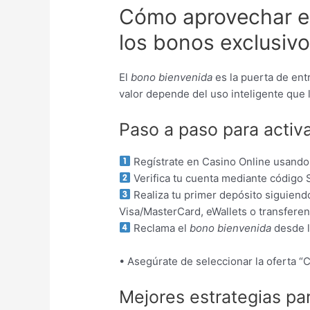
Cómo aprovechar el
los bonos exclusiv
El
bono bienvenida
es la puerta de ent
valor depende del uso inteligente que 
Paso a paso para activ
Regístrate en Casino Online usando 
Verifica tu cuenta mediante código 
Realiza tu primer depósito siguiend
Visa/MasterCard, eWallets o transferen
Reclama el
bono bienvenida
desde l
• Asegúrate de seleccionar la oferta “Cl
Mejores estrategias par