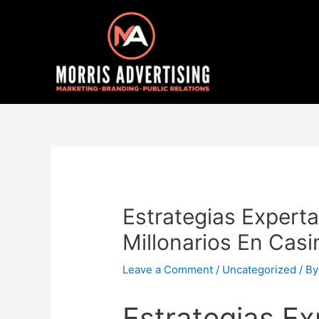
Estrategias Expert
Millonarios En Casi
Leave a Comment
/
Uncategorized
/ B
Estrategias Ex