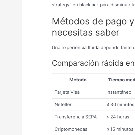
strategy” en blackjack para disminuir l
Métodos de pago y r
necesitas saber
Una experiencia fluida depende tanto 
Comparación rápida en
Método
Tiempo med
Tarjeta Visa
Instantáneo
Neteller
≤ 30 minutos
Transferencia SEPA
≤ 24 horas
Criptomonedas
≤ 15 minutos