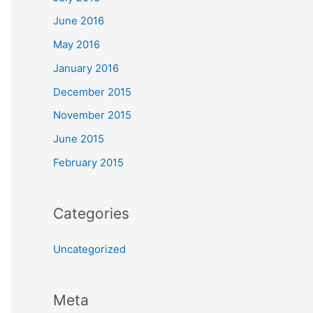
June 2016
May 2016
January 2016
December 2015
November 2015
June 2015
February 2015
Categories
Uncategorized
Meta