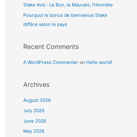
Stake Avis : Le Bon, le Mauvais, l’Honnête
Pourquoi le bonus de bienvenue Stake
diffère selon le pays
Recent Comments
A WordPress Commenter
on
Hello world!
Archives
August 2026
July 2026
June 2026
May 2026