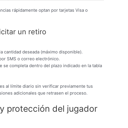
ancias rápidamente optan por tarjetas Visa o
citar un retiro
 la cantidad deseada (máximo disponible).
or SMS o correo electrónico.
 se completa dentro del plazo indicado en la tabla
es al límite diario sin verificar previamente tus
isiones adicionales que retrasen el proceso.
y protección del jugador