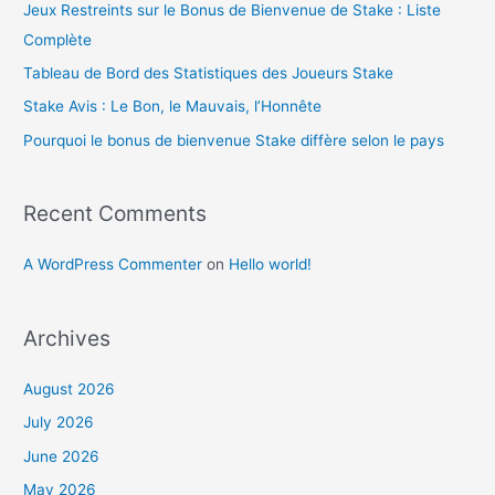
Jeux Restreints sur le Bonus de Bienvenue de Stake : Liste
Complète
Tableau de Bord des Statistiques des Joueurs Stake
Stake Avis : Le Bon, le Mauvais, l’Honnête
Pourquoi le bonus de bienvenue Stake diffère selon le pays
Recent Comments
A WordPress Commenter
on
Hello world!
Archives
August 2026
July 2026
June 2026
May 2026