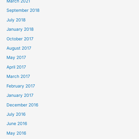
March 2021
September 2018
July 2018
January 2018
October 2017
August 2017
May 2017
April 2017
March 2017
February 2017
January 2017
December 2016
July 2016
June 2016
May 2016