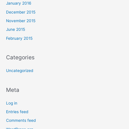
January 2016
December 2015
November 2015
June 2015
February 2015
Categories
Uncategorized
Meta
Log in
Entries feed
Comments feed