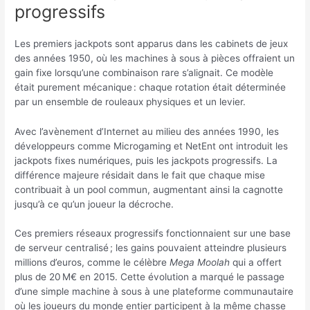
progressifs
Les premiers jackpots sont apparus dans les cabinets de jeux
des années 1950, où les machines à sous à pièces offraient un
gain fixe lorsqu’une combinaison rare s’alignait. Ce modèle
était purement mécanique : chaque rotation était déterminée
par un ensemble de rouleaux physiques et un levier.
Avec l’avènement d’Internet au milieu des années 1990, les
développeurs comme Microgaming et NetEnt ont introduit les
jackpots fixes numériques, puis les jackpots progressifs. La
différence majeure résidait dans le fait que chaque mise
contribuait à un pool commun, augmentant ainsi la cagnotte
jusqu’à ce qu’un joueur la décroche.
Ces premiers réseaux progressifs fonctionnaient sur une base
de serveur centralisé ; les gains pouvaient atteindre plusieurs
millions d’euros, comme le célèbre
Mega Moolah
qui a offert
plus de 20 M€ en 2015. Cette évolution a marqué le passage
d’une simple machine à sous à une plateforme communautaire
où les joueurs du monde entier participent à la même chasse