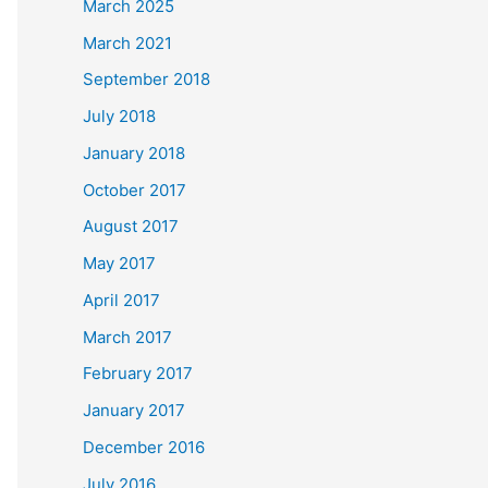
March 2025
March 2021
September 2018
July 2018
January 2018
October 2017
August 2017
May 2017
April 2017
March 2017
February 2017
January 2017
December 2016
July 2016