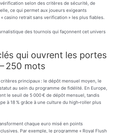
vérification selon des critères de sécurité, de
nnelle, ce qui permet aux joueurs exigeants
 casino retrait sans verification » les plus fiables.
urnalistique des tournois qui façonnent cet univers
lés qui ouvrent les portes
 – 250 mots
 critères principaux : le dépôt mensuel moyen, le
 statut au sein du programme de fidélité. En Europe,
ent le seuil de 5 000 € de dépôt mensuel, tandis
 à 18 % grâce à une culture du high‑roller plus
ransforment chaque euro misé en points
xclusives. Par exemple, le programme « Royal Flush