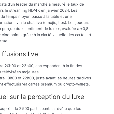
data d’un leader du marché a mesuré le taux de
ers le streaming HD/4K en janvier 2024. Les
 du temps moyen passé à la table et une
ctions via le chat live (emojis, tips). Les joueurs
 perçue du « sentiment de luxe », évaluée à +0,8
 cinq points grâce à la clarté visuelle des cartes et
rtuel.
iffusions live
re 20h00 et 23h00, correspondant à la fin des
es télévisées majeures.
re 19h00 et 22h00, juste avant les heures tardives
nt effectués via cartes premium ou crypto‑wallets.
uel sur la perception du luxe
uprès de 2 500 participants a révélé que les