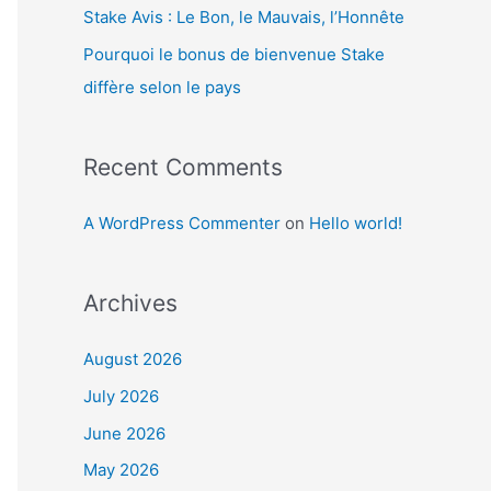
Stake Avis : Le Bon, le Mauvais, l’Honnête
Pourquoi le bonus de bienvenue Stake
diffère selon le pays
Recent Comments
A WordPress Commenter
on
Hello world!
Archives
August 2026
July 2026
June 2026
May 2026