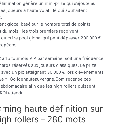
limination génère un mini‑prize qui s’ajoute au
 les joueurs à haute volatilité qui souhaitent
s.
t global basé sur le nombre total de points
 du mois ; les trois premiers reçoivent
 du prize pool global qui peut dépasser 200 000 €
uropéens.
 à 15 tournois VIP par semaine, soit une fréquence
dards réservés aux joueurs classiques. Le prize
 avec un pic atteignant 30 000 € lors d’événements
Live ». Golfdehauteauvergne.Com recense ces
ebdomadaire afin que les high rollers puissent
 ROI attendu.
aming haute définition sur
gh rollers – 280 mots