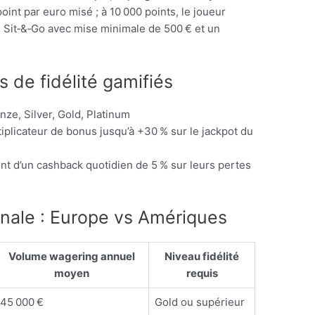
oint par euro misé ; à 10 000 points, le joueur
s Sit‑&‑Go avec mise minimale de 500 € et un
 de fidélité gamifiés
ze, Silver, Gold, Platinum
plicateur de bonus jusqu’à +30 % sur le jackpot du
t d’un cashback quotidien de 5 % sur leurs pertes
nale : Europe vs Amériques
Volume wagering annuel
Niveau fidélité
moyen
requis
45 000 €
Gold ou supérieur