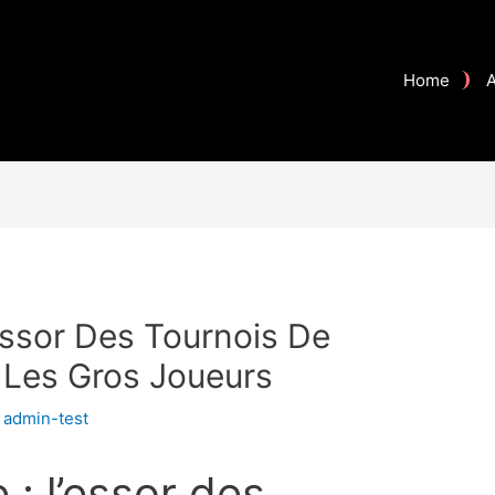
Home
’essor Des Tournois De
 Les Gros Joueurs
y
admin-test
 : l’essor des