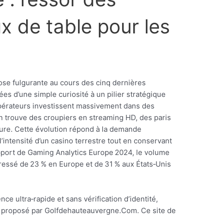
ux de table pour les
se fulgurante au cours des cinq dernières
ées d’une simple curiosité à un pilier stratégique
opérateurs investissent massivement dans des
on trouve des croupiers en streaming HD, des paris
re. Cette évolution répond à la demande
’intensité d’un casino terrestre tout en conservant
rapport de Gaming Analytics Europe 2024, le volume
gressé de 23 % en Europe et de 31 % aux États‑Unis
e ultra‑rapide et sans vérification d’identité,
proposé par Golfdehauteauvergne.Com. Ce site de