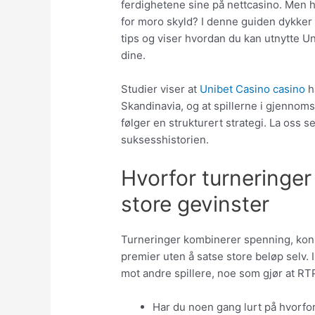
ferdighetene sine på nettcasino. Men hv
for moro skyld? I denne guiden dykker v
tips og viser hvordan du kan utnytte U
dine.
Studier viser at
Unibet Casino casino
h
Skandinavia, og at spillerne i gjennom
følger en strukturert strategi. La oss
suksesshistorien.
Hvorfor turneringer 
store gevinster
Turneringer kombinerer spenning, konk
premier uten å satse store beløp selv. 
mot andre spillere, noe som gjør at RTP‑
Har du noen gang lurt på hvorfor n