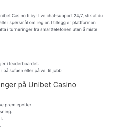
nibet Casino tilbyr live chat‑support 24/7, slik at du
ller spørsmål om regler. I tillegg er plattformen
delta i turneringer fra smarttelefonen uten å miste
er i leaderboardet.
r på sofaen eller på vei til jobb.
ringer på Unibet Casino
ye premiepotter.
øsning.
l.
.