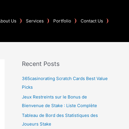
About Us
Services
Portfolio
Contact Us
Recent Posts
365casinorating Scratch Cards Best Value
Picks
Jeux Restreints sur le Bonus de
Bienvenue de Stake : Liste Complète
Tableau de Bord des Statistiques des
Joueurs Stake