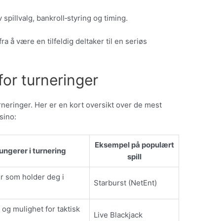
 spillvalg, bankroll‑styring og timing.
ra å være en tilfeldig deltaker til en seriøs
 for turneringer
turneringer. Her er en kort oversikt over de mest
sino:
Eksempel på populært
ungerer i turnering
spill
er som holder deg i
Starburst (NetEnt)
 og mulighet for taktisk
Live Blackjack