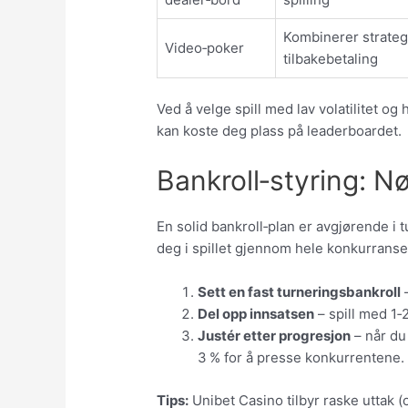
Kombinerer strate
Video‑poker
tilbakebetaling
Ved å velge spill med lav volatilitet o
kan koste deg plass på leaderboardet.
Bankroll‑styring: Nø
En solid bankroll‑plan er avgjørende i t
deg i spillet gjennom hele konkurranse
Sett en fast turneringsbankroll
–
Del opp innsatsen
– spill med 1‑
Justér etter progresjon
– når du
3 % for å presse konkurrentene.
Tips:
Unibet Casino tilbyr raske uttak (