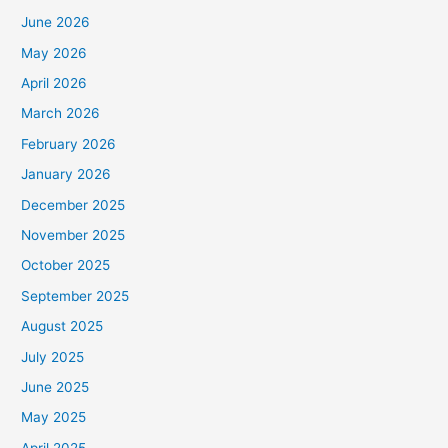
June 2026
May 2026
April 2026
March 2026
February 2026
January 2026
December 2025
November 2025
October 2025
September 2025
August 2025
July 2025
June 2025
May 2025
April 2025