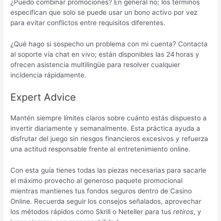
¿Puedo combinar promociones? En general no; los términos
especifican que solo se puede usar un bono activo por vez
para evitar conflictos entre requisitos diferentes.
¿Qué hago si sospecho un problema con mi cuenta? Contacta
al soporte vía chat en vivo; están disponibles las 24 horas y
ofrecen asistencia multilingüe para resolver cualquier
incidencia rápidamente.
Expert Advice
Mantén siempre límites claros sobre cuánto estás dispuesto a
invertir diariamente y semanalmente. Esta práctica ayuda a
disfrutar del juego sin riesgos financieros excesivos y refuerza
una actitud responsable frente al entretenimiento online.
Con esta guía tienes todas las piezas necesarias para sacarle
el máximo provecho al generoso paquete promocional
mientras mantienes tus fondos seguros dentro de Casino
Online. Recuerda seguir los consejos señalados, aprovechar
los métodos rápidos como Skrill o Neteller para tus
retiros
, y