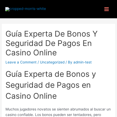
Guía Experta De Bonos Y
Seguridad De Pagos En
Casino Online
Leave a Comment
/
Uncategorized
/ By
admin-test
Guía Experta de Bonos y
Seguridad de Pagos en
Casino Online
Muchos jugadores novatos se sienten abrumados al buscar un
casino confiable. Los bonos pueden ser tentadores, pero