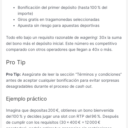
Bonificación del primer depósito (hasta 100 % del
importe)
Giros gratis en tragamonedas seleccionadas
Apuesta sin riesgo para apuestas deportivas
Todo ello bajo un requisito razonable de
wagering
: 30x la suma
del bono más el depósito inicial. Este número es competitivo
comparado con otros operadores que llegan a 40x o más.
Pro Tip
Pro Tip:
Asegúrate de leer la sección “Términos y condiciones”
antes de aceptar cualquier bonificación para evitar sorpresas
desagradables durante el proceso de
cash out
.
Ejemplo práctico
Imagina que depositas 200 €, obtienes un bono bienvenida
del 100 % y decides jugar una slot con RTP del 96 %. Después
de cumplir con los requisitos (30 × 400 € = 12 000 €