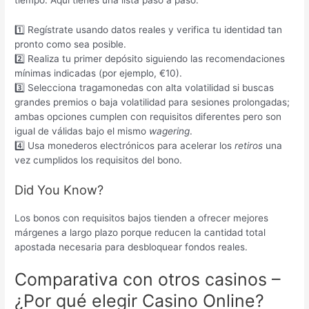
1️⃣ Regístrate usando datos reales y verifica tu identidad tan
pronto como sea posible.
2️⃣ Realiza tu primer depósito siguiendo las recomendaciones
mínimas indicadas (por ejemplo, €10).
3️⃣ Selecciona tragamonedas con alta volatilidad si buscas
grandes premios o baja volatilidad para sesiones prolongadas;
ambas opciones cumplen con requisitos diferentes pero son
igual de válidas bajo el mismo
wagering
.
4️⃣ Usa monederos electrónicos para acelerar los
retiros
una
vez cumplidos los requisitos del bono.
Did You Know?
Los bonos con requisitos bajos tienden a ofrecer mejores
márgenes a largo plazo porque reducen la cantidad total
apostada necesaria para desbloquear fondos reales.
Comparativa con otros casinos –
¿Por qué elegir Casino Online?