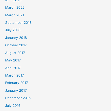
March 2025
March 2021
September 2018
July 2018
January 2018
October 2017
August 2017
May 2017
April 2017
March 2017
February 2017
January 2017
December 2016
July 2016