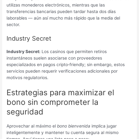
utilizas monederos electrónicos, mientras que las
transferencias bancarias pueden tardar hasta dos días
laborables — aún así mucho más rápido que la media del
sector.
Industry Secret
Industry Secret:
Los casinos que permiten retiros
instantáneos suelen asociarse con proveedores
especializados en pagos cripto‑friendly; sin embargo, estos
servicios pueden requerir verificaciones adicionales por
motivos regulatorios.
Estrategias para maximizar el
bono sin comprometer la
seguridad
Aprovechar al máximo el
bono bienvenida
implica jugar
inteligentemente y mantener tu cuenta segura al mismo
tiempo. Aquí tienes una lista paso a paso: