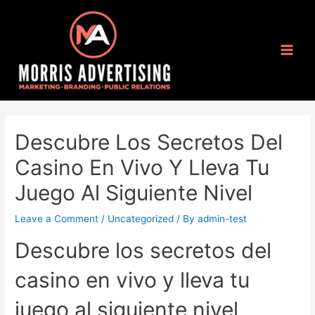
Descubre Los Secretos Del
Casino En Vivo Y Lleva Tu
Juego Al Siguiente Nivel
Leave a Comment
/
Uncategorized
/ By
admin-test
Descubre los secretos del
casino en vivo y lleva tu
juego al siguiente nivel