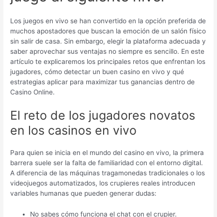
Los juegos en vivo se han convertido en la opción preferida de
muchos apostadores que buscan la emoción de un salón físico
sin salir de casa. Sin embargo, elegir la plataforma adecuada y
saber aprovechar sus ventajas no siempre es sencillo. En este
artículo te explicaremos los principales retos que enfrentan los
jugadores, cómo detectar un buen casino en vivo y qué
estrategias aplicar para maximizar tus ganancias dentro de
Casino Online.
El reto de los jugadores novatos
en los casinos en vivo
Para quien se inicia en el mundo del casino en vivo, la primera
barrera suele ser la falta de familiaridad con el entorno digital.
A diferencia de las máquinas tragamonedas tradicionales o los
videojuegos automatizados, los crupieres reales introducen
variables humanas que pueden generar dudas:
No sabes cómo funciona el chat con el crupier.