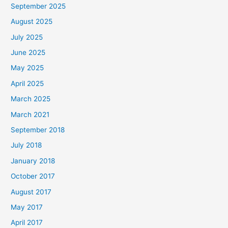
September 2025
August 2025
July 2025
June 2025
May 2025
April 2025
March 2025
March 2021
September 2018
July 2018
January 2018
October 2017
August 2017
May 2017
April 2017