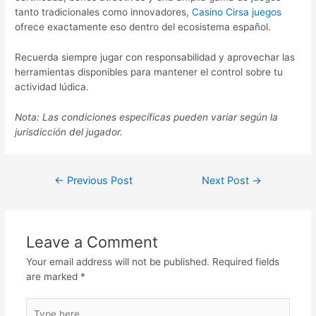
tanto tradicionales como innovadores,
Casino Cirsa juegos
ofrece exactamente eso dentro del ecosistema español.​
Recuerda siempre jugar con responsabilidad y aprovechar las
herramientas disponibles para mantener el control sobre tu
actividad lúdica.
Nota: Las condiciones específicas pueden variar según la
jurisdicción del jugador.
←
Previous Post
Next Post
→
Leave a Comment
Your email address will not be published.
Required fields
are marked
*