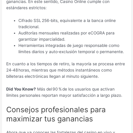
ganancias. En este sentido, Casino Online cumple con
estándares estrictos:
Cifrado SSL 256‑bits, equivalente a la banca online
tradicional.
Auditorías mensuales realizadas por eCOGRA para
garantizar imparcialidad.
Herramientas integradas de juego responsable como
límites diarios y auto‑exclusión temporal o permanente.
En cuanto a los tiempos de retiro, la mayoría se procesa entre
24‑48 horas, mientras que métodos instantáneos como
billeteras electrónicas llegan al minuto siguiente.
Did You Know?
Más del 90 % de los usuarios que activan
límites personales reportan mayor satisfacción a largo plazo.
Consejos profesionales para
maximizar tus ganancias
Ahora que ya conoces las fortalezas del casino en vivo y