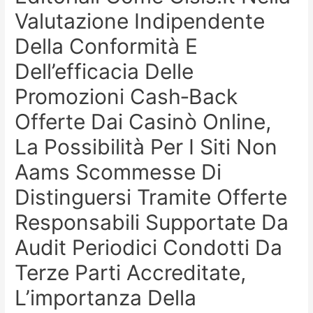
Valutazione Indipendente
Della Conformità E
Dell’efficacia Delle
Promozioni Cash‑back
Offerte Dai Casinò Online,
La Possibilità Per I Siti Non
Aams Scommesse Di
Distinguersi Tramite Offerte
Responsabili Supportate Da
Audit Periodici Condotti Da
Terze Parti Accreditate,
L’importanza Della