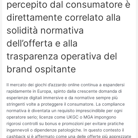
percepito dal consumatore è
direttamente correlato alla
solidità normativa
dell’offerta e alla
trasparenza operativa del
brand ospitante
Il mercato dei giochi d’azzardo online continua a espandersi
rapidamente in Europa, spinto dalla crescente domanda di
esperienze digitali immersive e da normative sempre più
stringenti volte a proteggere il consumatore. La compliance
normativa è diventata un requisito imprescindibile per ogni
operatore serio; licenze come UKGC o MGA impongono
rigorosi controlli su bonus e promozioni per evitare pratiche
ingannevoli o dipendenze patologiche. In questo contesto il
cashback si è affermato come una delle offerte più apprezzate