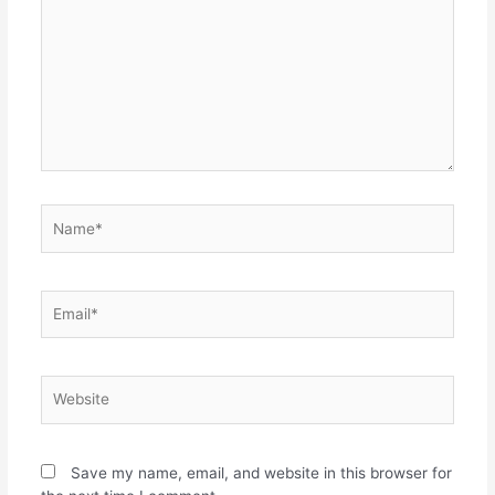
Save my name, email, and website in this browser for