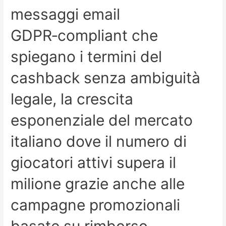
messaggi email
GDPR‑compliant che
spiegano i termini del
cashback senza ambiguità
legale, la crescita
esponenziale del mercato
italiano dove il numero di
giocatori attivi supera il
milione grazie anche alle
campagne promozionali