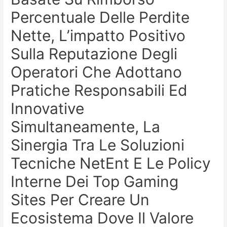
Percentuale Delle Perdite
Nette, L’impatto Positivo
Sulla Reputazione Degli
Operatori Che Adottano
Pratiche Responsabili Ed
Innovative
Simultaneamente, La
Sinergia Tra Le Soluzioni
Tecniche NetEnt E Le Policy
Interne Dei Top Gaming
Sites Per Creare Un
Ecosistema Dove Il Valore