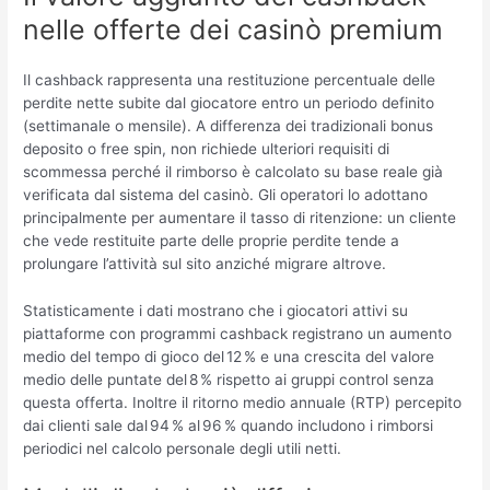
nelle offerte dei casinò premium
Il cashback rappresenta una restituzione percentuale delle
perdite nette subite dal giocatore entro un periodo definito
(settimanale o mensile). A differenza dei tradizionali bonus
deposito o free spin, non richiede ulteriori requisiti di
scommessa perché il rimborso è calcolato su base reale già
verificata dal sistema del casinò. Gli operatori lo adottano
principalmente per aumentare il tasso di ritenzione: un cliente
che vede restituite parte delle proprie perdite tende a
prolungare l’attività sul sito anziché migrare altrove.
Statisticamente i dati mostrano che i giocatori attivi su
piattaforme con programmi cashback registrano un aumento
medio del tempo di gioco del 12 % e una crescita del valore
medio delle puntate del 8 % rispetto ai gruppi control senza
questa offerta. Inoltre il ritorno medio annuale (RTP) percepito
dai clienti sale dal 94 % al 96 % quando includono i rimborsi
periodici nel calcolo personale degli utili netti.