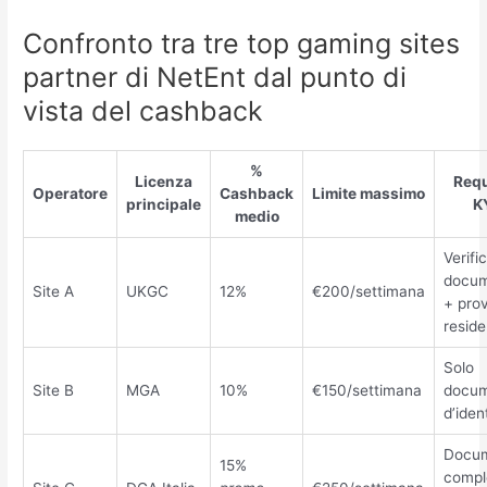
Confronto tra tre top gaming sites
partner di NetEnt dal punto di
vista del cashback
%
Licenza
Requ
Operatore
Cashback
Limite massimo
principale
K
medio
Verifi
docu
Site A
UKGC
12%
€200/settimana
+ pro
resid
Solo
Site B
MGA
10%
€150/settimana
docu
d’iden
Docum
15%
compl