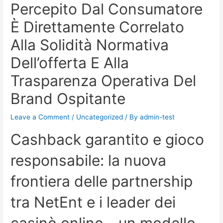
Percepito Dal Consumatore
È Direttamente Correlato
Alla Solidità Normativa
Dell’offerta E Alla
Trasparenza Operativa Del
Brand Ospitante
Leave a Comment
/
Uncategorized
/ By
admin-test
Cashback garantito e gioco
responsabile: la nuova
frontiera delle partnership
tra NetEnt e i leader dei