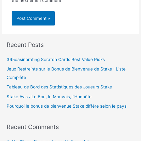
the next time I comment.
Recent Posts
365casinorating Scratch Cards Best Value Picks
Jeux Restreints sur le Bonus de Bienvenue de Stake : Liste
Complète
Tableau de Bord des Statistiques des Joueurs Stake
Stake Avis : Le Bon, le Mauvais, l’Honnête
Pourquoi le bonus de bienvenue Stake diffère selon le pays
Recent Comments