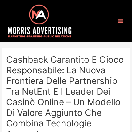
Cashback Garantito E Gioco
Responsabile: La Nuova
Frontiera Delle Partnership
Tra NetEnt E I Leader Dei
Casinò Online – Un Modello
Di Valore Aggiunto Che
Combina Tecnologie