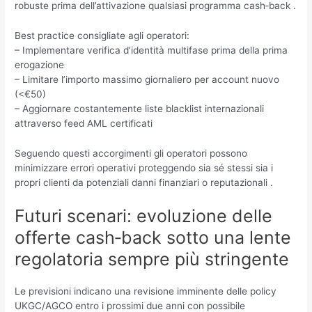
robuste prima dell’attivazione qualsiasi programma cash‑back .
Best practice consigliate agli operatori:
– Implementare verifica d’identità multi­fase prima della prima
erogazione
– Limitare l’importo massimo giornaliero per account nuovo
(<€50)
– Aggiornare costantemente liste blacklist internazionali
attraverso feed AML certificati
Seguendo questi accorgimenti gli operatori possono
minimizzare errori operativi proteggendo sia sé stessi sia i
propri clienti da potenziali danni finanziari o reputazionali .
Futuri scenari: evoluzione delle
offerte cash‑back sotto una lente
regolatoria sempre più stringente
Le previsioni indicano una revisione imminente delle policy
UKGC/AGCO entro i prossimi due anni con possibile