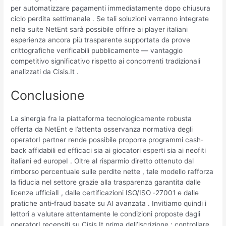
per automatizzare pagamenti immediatamente dopo chiusura
ciclo perdita settimanale . Se tali soluzioni verranno integrate
nella suite NetEnt sarà possibile offrire ai player italiani
esperienza ancora più trasparente supportata da prove
crittografiche verificabili pubblicamente — vantaggio
competitivo significativo rispetto ai concorrenti tradizionali
analizzati da Cisis.It .
Conclusione
La sinergia fra la piattaforma tecnologicamente robusta
offerta da NetEnt e l’attenta osservanza normativa degli
operatorI partner rende possibile proporre programmi cash‐
back affidabili ed efficaci sia ai giocatori esperti sia ai neofiti
italiani ed europeI . Oltre al risparmio diretto ottenuto dal
rimborso percentuale sulle perdite nette , tale modello rafforza
la fiducia nel settore grazie alla trasparenza garantita dalle
licenze ufficialI , dalle certificazioni ISO/ISO ‑27001 e dalle
pratiche anti‐fraud basate su AI avanzata . Invitiamo quindi i
lettori a valutare attentamente le condizioni proposte dagli
operatorI recensiti su Cisis.It prima dell’iscrizione : controllare