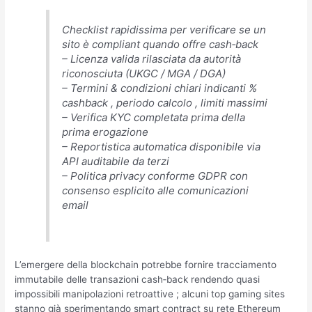
Checklist rapidissima per verificare se un
sito è compliant quando offre cash‐back
– Licenza valida rilasciata da autorità
riconosciuta (UKGC / MGA / DGA)
– Termini & condizioni chiari indicanti %
cashback , periodo calcolo , limiti massimi
– Verifica KYC completata prima della
prima erogazione
– Reportistica automatica disponibile via
API auditabile da terzi
– Politica privacy conforme GDPR con
consenso esplicito alle comunicazioni
email
L’emergere della blockchain potrebbe fornire tracciamento
immutabile delle transazioni cash‐back rendendo quasi
impossibili manipolazioni retroattive ; alcuni top gaming sites
stanno già sperimentando smart contract su rete Ethereum