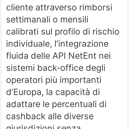
cliente attraverso rimborsi
settimanali o mensili
calibrati sul profilo di rischio
individuale, l’integrazione
fluida delle API NetEnt nei
sistemi back‑office degli
operatori più importanti
d’Europa, la capacità di
adattare le percentuali di
cashback alle diverse
giurisdizioni senza