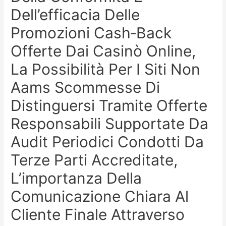
Dell’efficacia Delle
Promozioni Cash‑back
Offerte Dai Casinò Online,
La Possibilità Per I Siti Non
Aams Scommesse Di
Distinguersi Tramite Offerte
Responsabili Supportate Da
Audit Periodici Condotti Da
Terze Parti Accreditate,
L’importanza Della
Comunicazione Chiara Al
Cliente Finale Attraverso