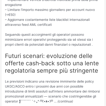
erogazione
– Limitare l’importo massimo giornaliero per account nuovo
(<€50)
– Aggiornare costantemente liste blacklist internazionali
attraverso feed AML certificati
Seguendo questi accorgimenti gli operatori possono
minimizzare errori operativi proteggendo sia sé stessi sia i
propri clienti da potenziali danni finanziari o reputazionali .
Futuri scenari: evoluzione delle
offerte cash‑back sotto una lente
regolatoria sempre più stringente
Le previsioni indicano una revisione imminente delle policy
UKGC/AGCO entro i prossimi due anni con possibile
introduzione di limiti assoluti sull’intero ammontare dei rimborsi
promozionali annualizzati — scenario che costringerebbe gli
operator​​​​​​​​​​​​​​‌‏‌‏‌‏‌‏​​ ‌‏‎‎‎‎‎‎‎‎‎‎‎­⁠⁠⁠⁠⁠⁠⁠⁠⁠ạ̤̤̤̤̤̤̀̀̀̀̀̀̀̀̀̂̂̂̂̂̂͂͂͂͂͂͂͂͂̈̈̈̈̈̈ˇˇˇˇˇˇˇ ˘✧⁎°‧⁽⁽⁽ʕ•ᴥ•ʔ⁾⁾⁾ …
(continua)