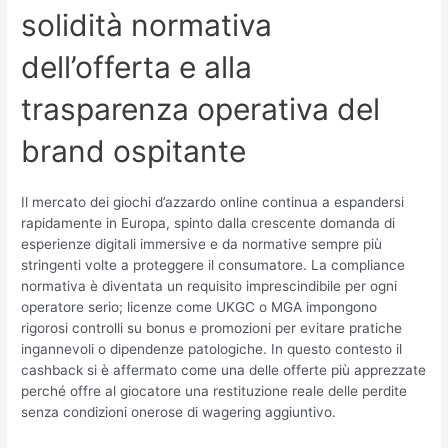
solidità normativa
dell’offerta e alla
trasparenza operativa del
brand ospitante
Il mercato dei giochi d’azzardo online continua a espandersi
rapidamente in Europa, spinto dalla crescente domanda di
esperienze digitali immersive e da normative sempre più
stringenti volte a proteggere il consumatore. La compliance
normativa è diventata un requisito imprescindibile per ogni
operatore serio; licenze come UKGC o MGA impongono
rigorosi controlli su bonus e promozioni per evitare pratiche
ingannevoli o dipendenze patologiche. In questo contesto il
cashback si è affermato come una delle offerte più apprezzate
perché offre al giocatore una restituzione reale delle perdite
senza condizioni onerose di wagering aggiuntivo.