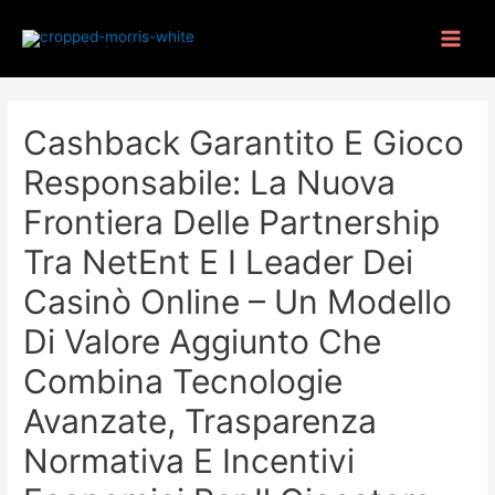
Cashback Garantito E Gioco
Responsabile: La Nuova
Frontiera Delle Partnership
Tra NetEnt E I Leader Dei
Casinò Online – Un Modello
Di Valore Aggiunto Che
Combina Tecnologie
Avanzate, Trasparenza
Normativa E Incentivi