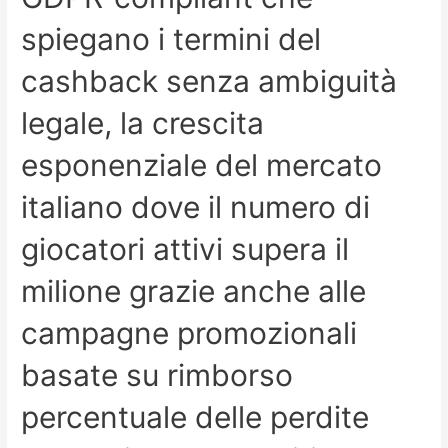
spiegano i termini del
cashback senza ambiguità
legale, la crescita
esponenziale del mercato
italiano dove il numero di
giocatori attivi supera il
milione grazie anche alle
campagne promozionali
basate su rimborso
percentuale delle perdite