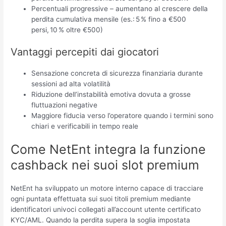
Percentuali progressive – aumentano al crescere della
perdita cumulativa mensile (es.: 5 % fino a €500
persi, 10 % oltre €500)
Vantaggi percepiti dai giocatori
Sensazione concreta di sicurezza finanziaria durante
sessioni ad alta volatilità
Riduzione dell’instabilità emotiva dovuta a grosse
fluttuazioni negative
Maggiore fiducia verso l’operatore quando i termini sono
chiari e verificabili in tempo reale
Come NetEnt integra la funzione
cashback nei suoi slot premium
NetEnt ha sviluppato un motore interno capace di tracciare
ogni puntata effettuata sui suoi titoli premium mediante
identificatori univoci collegati all’account utente certificato
KYC/AML. Quando la perdita supera la soglia impostata