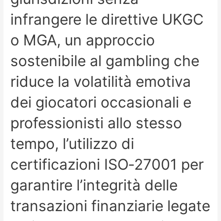
infrangere le direttive UKGC
o MGA, un approccio
sostenibile al gambling che
riduce la volatilità emotiva
dei giocatori occasionali e
professionisti allo stesso
tempo, l’utilizzo di
certificazioni ISO‑27001 per
garantire l’integrità delle
transazioni finanziarie legate