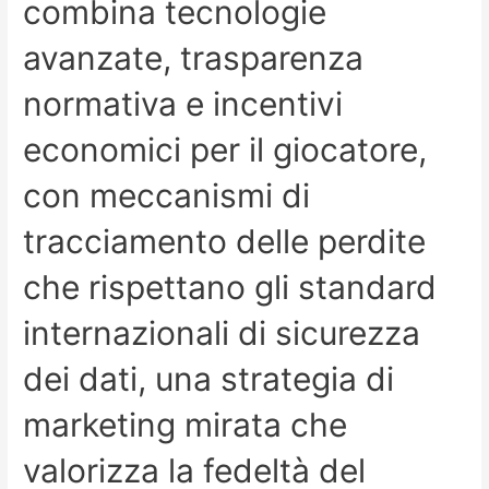
combina tecnologie
avanzate, trasparenza
normativa e incentivi
economici per il giocatore,
con meccanismi di
tracciamento delle perdite
che rispettano gli standard
internazionali di sicurezza
dei dati, una strategia di
marketing mirata che
valorizza la fedeltà del