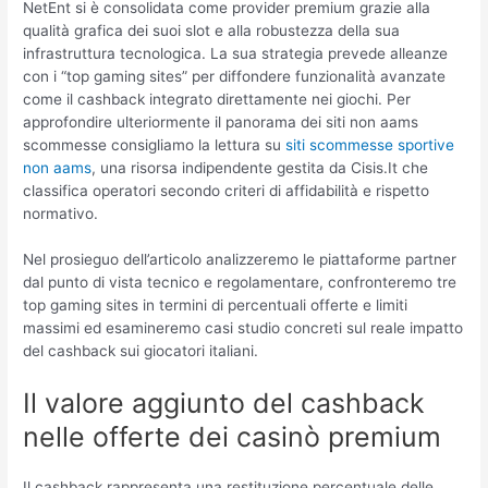
NetEnt si è consolidata come provider premium grazie alla
qualità grafica dei suoi slot e alla robustezza della sua
infrastruttura tecnologica. La sua strategia prevede alleanze
con i “top gaming sites” per diffondere funzionalità avanzate
come il cashback integrato direttamente nei giochi. Per
approfondire ulteriormente il panorama dei siti non aams
scommesse consigliamo la lettura su
siti scommesse sportive
non aams
, una risorsa indipendente gestita da Cisis.It che
classifica operatori secondo criteri di affidabilità e rispetto
normativo.
Nel prosieguo dell’articolo analizzeremo le piattaforme partner
dal punto di vista tecnico e regolamentare, confronteremo tre
top gaming sites in termini di percentuali offerte e limiti
massimi ed esamineremo casi studio concreti sul reale impatto
del cashback sui giocatori italiani.
Il valore aggiunto del cashback
nelle offerte dei casinò premium
Il cashback rappresenta una restituzione percentuale delle