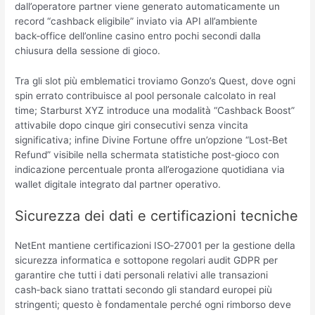
dall’operatore partner viene generato automaticamente un
record “cashback eligibile” inviato via API all’ambiente
back‑office dell’online casino entro pochi secondi dalla
chiusura della sessione di gioco.
Tra gli slot più emblematici troviamo Gonzo’s Quest, dove ogni
spin errato contribuisce al pool personale calcolato in real
time; Starburst XYZ introduce una modalità “Cashback Boost”
attivabile dopo cinque giri consecutivi senza vincita
significativa; infine Divine Fortune offre un’opzione “Lost‑Bet
Refund” visibile nella schermata statistiche post‑gioco con
indicazione percentuale pronta all’erogazione quotidiana via
wallet digitale integrato dal partner operativo.
Sicurezza dei dati e certificazioni tecniche
NetEnt mantiene certificazioni ISO‑27001 per la gestione della
sicurezza informatica e sottopone regolari audit GDPR per
garantire che tutti i dati personali relativi alle transazioni
cash‑back siano trattati secondo gli standard europei più
stringenti; questo è fondamentale perché ogni rimborso deve