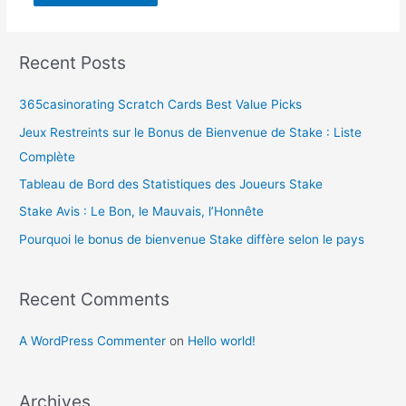
Recent Posts
365casinorating Scratch Cards Best Value Picks
Jeux Restreints sur le Bonus de Bienvenue de Stake : Liste
Complète
Tableau de Bord des Statistiques des Joueurs Stake
Stake Avis : Le Bon, le Mauvais, l’Honnête
Pourquoi le bonus de bienvenue Stake diffère selon le pays
Recent Comments
A WordPress Commenter
on
Hello world!
Archives