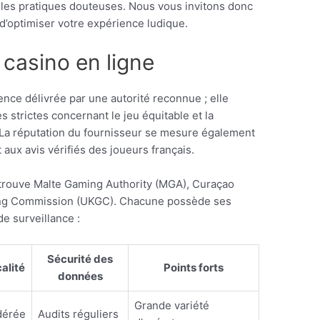
 les pratiques douteuses. Nous vous invitons donc
n d’optimiser votre expérience ludique.
 casino en ligne
cence délivrée par une autorité reconnue ; elle
s strictes concernant le jeu équitable et la
La réputation du fournisseur se mesure également
t aux avis vérifiés des joueurs français.
retrouve Malte Gaming Authority (MGA), Curaçao
ing Commission (UKGC). Chacune possède ses
e surveillance :
Sécurité des
calité
Points forts
données
Grande variété
érée
Audits réguliers