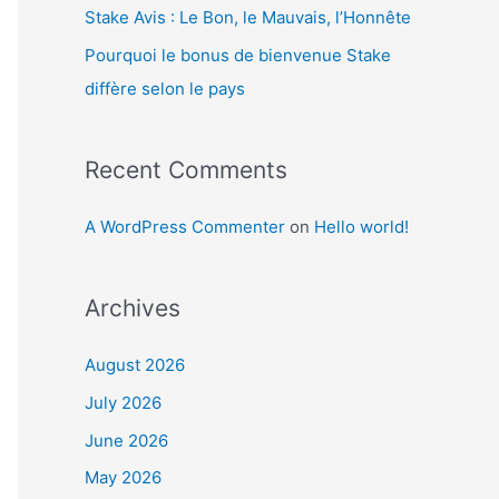
Stake Avis : Le Bon, le Mauvais, l’Honnête
Pourquoi le bonus de bienvenue Stake
diffère selon le pays
Recent Comments
A WordPress Commenter
on
Hello world!
Archives
August 2026
July 2026
June 2026
May 2026