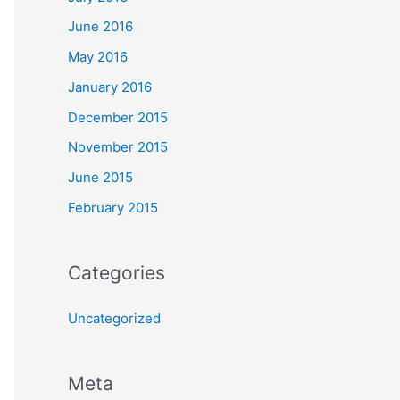
June 2016
May 2016
January 2016
December 2015
November 2015
June 2015
February 2015
Categories
Uncategorized
Meta