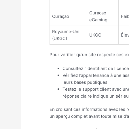
Curacao
Curaçao
Fai
eGaming
Royaume‑Uni
UKGC
Éle
(UKGC)
Pour vérifier qu’un site respecte ces ex
Consultez l’identifiant de licence
Vérifiez l’appartenance à une ass
leurs bases publiques.
Testez le support client avec un
réponse claire indique un sérieu
En croisant ces informations avec les
un aperçu complet avant toute mise d’a