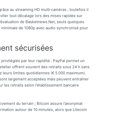
grâce au streaming HD multi‑caméras ; toutefois il
’éviter tout décalage lors des mises rapides sur
l’évaluation de Basketnews.Net, seuls quelques
n minimale de 1080p avec audio synchronisé pour
ent sécurisées
 privilégiés par leur rapidité : PayPal permet un
eteller offrent souvent des retraits sous 24 h sans
z leurs limites quotidiennes (€ 5 000 maximum).
sont largement acceptées mais peuvent entraîner
 les retraits selon l’établissement bancaire
vement du terrain ; Bitcoin assure l’anonymat
mation autour de 10 minutes, alors que Litecoin