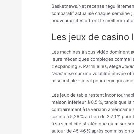
Basketnews.Net recense régulièrement 
comparatif actualisé chaque semaine ; 
nouveaux sites offrent le meilleur rat
Les jeux de casino 
Les machines à sous vidéo dominent au
leurs mécaniques complexes comme les
« expanding ». Parmi elles,
Mega Joke
Dead
mise sur une volatilité élevée off
mise initiale – idéal pour ceux qui ai
Les jeux de table restent incontournabl
maison inférieur à 0,5 %, tandis que 
contrairement à la version américaine
casino à 5,26 % au lieu de 2,70 % pour 
à sa simplicité stratégique où miser s
autour de 45‑46 % après commission pr