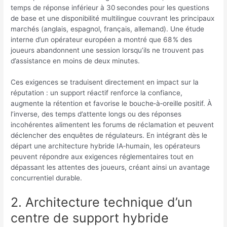
temps de réponse inférieur à 30 secondes pour les questions
de base et une disponibilité multilingue couvrant les principaux
marchés (anglais, espagnol, français, allemand). Une étude
interne d’un opérateur européen a montré que 68 % des
joueurs abandonnent une session lorsqu’ils ne trouvent pas
d’assistance en moins de deux minutes.
Ces exigences se traduisent directement en impact sur la
réputation : un support réactif renforce la confiance,
augmente la rétention et favorise le bouche‑à‑oreille positif. À
l’inverse, des temps d’attente longs ou des réponses
incohérentes alimentent les forums de réclamation et peuvent
déclencher des enquêtes de régulateurs. En intégrant dès le
départ une architecture hybride IA‑humain, les opérateurs
peuvent répondre aux exigences réglementaires tout en
dépassant les attentes des joueurs, créant ainsi un avantage
concurrentiel durable.
2. Architecture technique d’un
centre de support hybride