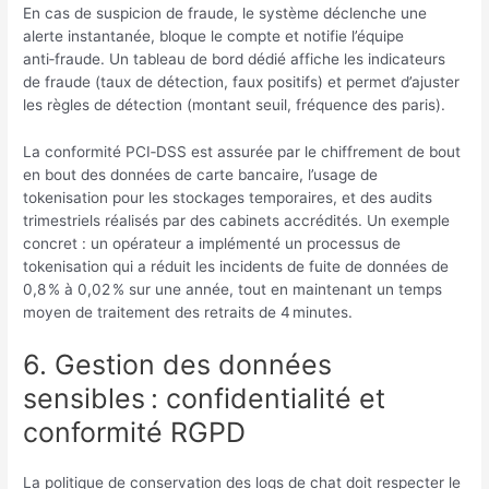
En cas de suspicion de fraude, le système déclenche une
alerte instantanée, bloque le compte et notifie l’équipe
anti‑fraude. Un tableau de bord dédié affiche les indicateurs
de fraude (taux de détection, faux positifs) et permet d’ajuster
les règles de détection (montant seuil, fréquence des paris).
La conformité PCI‑DSS est assurée par le chiffrement de bout
en bout des données de carte bancaire, l’usage de
tokenisation pour les stockages temporaires, et des audits
trimestriels réalisés par des cabinets accrédités. Un exemple
concret : un opérateur a implémenté un processus de
tokenisation qui a réduit les incidents de fuite de données de
0,8 % à 0,02 % sur une année, tout en maintenant un temps
moyen de traitement des retraits de 4 minutes.
6. Gestion des données
sensibles : confidentialité et
conformité RGPD
La politique de conservation des logs de chat doit respecter le