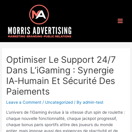
Optimiser Le Support 24/7
Dans L’iGaming : Synergie
IA‑humain Et Sécurité Des
Paiements
Leave a Comment
/
Uncategorized
/ By
admin-test
L’univers de l’iGaming évolue à la vitesse d’un spin de roulette :
chaque nouvelle fonctionnalité, chaque jackpot progressif,
chaque bonus paris sportifs attire des joueurs du monde
entier, mais impose aussi des exigences de réactivité et de