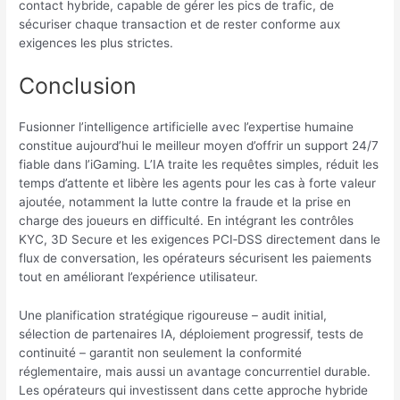
contact hybride, capable de gérer les pics de trafic, de
sécuriser chaque transaction et de rester conforme aux
exigences les plus strictes.
Conclusion
Fusionner l’intelligence artificielle avec l’expertise humaine
constitue aujourd’hui le meilleur moyen d’offrir un support 24/7
fiable dans l’iGaming. L’IA traite les requêtes simples, réduit les
temps d’attente et libère les agents pour les cas à forte valeur
ajoutée, notamment la lutte contre la fraude et la prise en
charge des joueurs en difficulté. En intégrant les contrôles
KYC, 3D Secure et les exigences PCI‑DSS directement dans le
flux de conversation, les opérateurs sécurisent les paiements
tout en améliorant l’expérience utilisateur.
Une planification stratégique rigoureuse – audit initial,
sélection de partenaires IA, déploiement progressif, tests de
continuité – garantit non seulement la conformité
réglementaire, mais aussi un avantage concurrentiel durable.
Les opérateurs qui investissent dans cette approche hybride