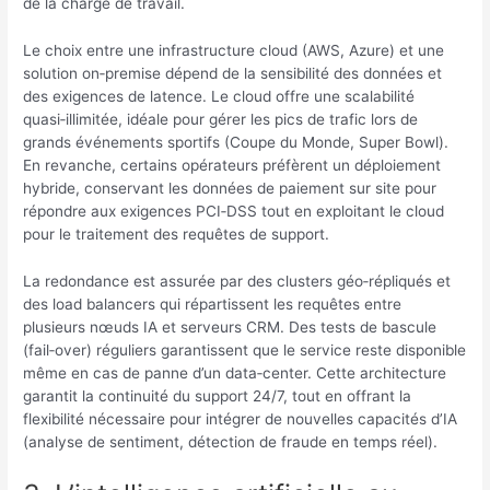
de la charge de travail.
Le choix entre une infrastructure cloud (AWS, Azure) et une
solution on‑premise dépend de la sensibilité des données et
des exigences de latence. Le cloud offre une scalabilité
quasi‑illimitée, idéale pour gérer les pics de trafic lors de
grands événements sportifs (Coupe du Monde, Super Bowl).
En revanche, certains opérateurs préfèrent un déploiement
hybride, conservant les données de paiement sur site pour
répondre aux exigences PCI‑DSS tout en exploitant le cloud
pour le traitement des requêtes de support.
La redondance est assurée par des clusters géo‑répliqués et
des load balancers qui répartissent les requêtes entre
plusieurs nœuds IA et serveurs CRM. Des tests de bascule
(fail‑over) réguliers garantissent que le service reste disponible
même en cas de panne d’un data‑center. Cette architecture
garantit la continuité du support 24/7, tout en offrant la
flexibilité nécessaire pour intégrer de nouvelles capacités d’IA
(analyse de sentiment, détection de fraude en temps réel).