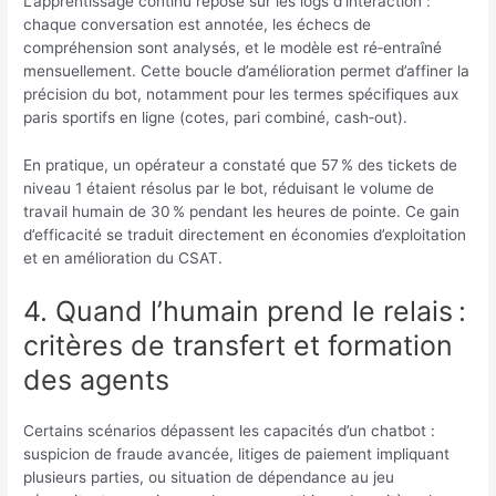
L’apprentissage continu repose sur les logs d’interaction :
chaque conversation est annotée, les échecs de
compréhension sont analysés, et le modèle est ré‑entraîné
mensuellement. Cette boucle d’amélioration permet d’affiner la
précision du bot, notamment pour les termes spécifiques aux
paris sportifs en ligne (cotes, pari combiné, cash‑out).
En pratique, un opérateur a constaté que 57 % des tickets de
niveau 1 étaient résolus par le bot, réduisant le volume de
travail humain de 30 % pendant les heures de pointe. Ce gain
d’efficacité se traduit directement en économies d’exploitation
et en amélioration du CSAT.
4. Quand l’humain prend le relais :
critères de transfert et formation
des agents
Certains scénarios dépassent les capacités d’un chatbot :
suspicion de fraude avancée, litiges de paiement impliquant
plusieurs parties, ou situation de dépendance au jeu