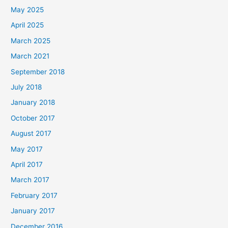
May 2025
April 2025
March 2025
March 2021
September 2018
July 2018
January 2018
October 2017
August 2017
May 2017
April 2017
March 2017
February 2017
January 2017
December 2016