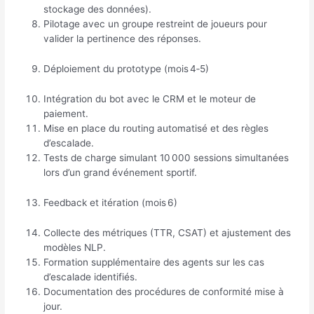
stockage des données).
Pilotage avec un groupe restreint de joueurs pour
valider la pertinence des réponses.
Déploiement du prototype (mois 4‑5)
Intégration du bot avec le CRM et le moteur de
paiement.
Mise en place du routing automatisé et des règles
d’escalade.
Tests de charge simulant 10 000 sessions simultanées
lors d’un grand événement sportif.
Feedback et itération (mois 6)
Collecte des métriques (TTR, CSAT) et ajustement des
modèles NLP.
Formation supplémentaire des agents sur les cas
d’escalade identifiés.
Documentation des procédures de conformité mise à
jour.