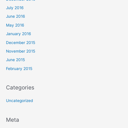
July 2016
June 2016
May 2016
January 2016
December 2015
November 2015
June 2015
February 2015
Categories
Uncategorized
Meta