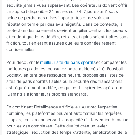
sécurité jamais vues auparavant. Les opérateurs doivent offrir
un support disponible 24 heures sur 24, 7 jours sur 7, sous
peine de perdre des mises importantes et de voir leur
réputation ternie par des avis négatifs. Dans ce contexte, la
protection des paiements devient un pilier central : les joueurs
attendent que leurs dépôts, retraits et gains soient traités sans
friction, tout en étant assurés que leurs données restent
confidentielles.
Pour découvrir le
meilleur site de paris sportifs
et comparer les
meilleures pratiques, consultez notre guide détaillé. Foosball
Society, en tant que ressource neutre, propose des listes de
sites de paris sportifs fiables où la sécurité des transactions
est régulièrement auditée, ce qui peut inspirer les opérateurs
iGaming à aligner leurs propres standards.
En combinant l’intelligence artificielle (IA) avec l’expertise
humaine, les plateformes peuvent automatiser les requêtes
simples, tout en conservant la capacité d’intervention humaine
pour les cas complexes. Cette dualité crée un levier
stratégique : réduction des temps d’attente, amélioration de la