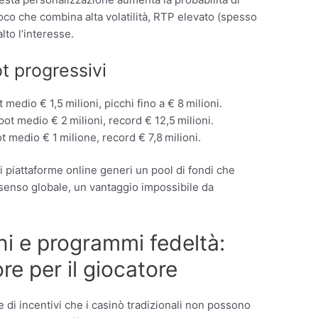
ioco che combina alta volatilità, RTP elevato (spesso
lto l’interesse.
ot progressivi
edio € 1,5 milioni, picchi fino a € 8 milioni.
ot medio € 2 milioni, record € 12,5 milioni.
t medio € 1 milione, record € 7,8 milioni.
 piattaforme online generi un pool di fondi che
 senso globale, un vantaggio impossibile da
i e programmi fedeltà:
ore per il giocatore
e di incentivi che i casinò tradizionali non possono