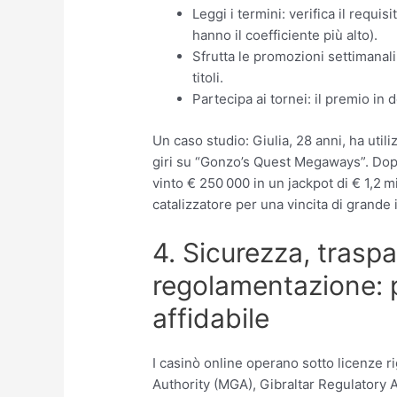
Leggi i termini: verifica il requi
hanno il coefficiente più alto).
Sfrutta le promozioni settimanali:
titoli.
Partecipa ai tornei: il premio in
Un caso studio: Giulia, 28 anni, ha uti
giri su “Gonzo’s Quest Megaways”. Dopo
vinto € 250 000 in un jackpot di € 1,2 
catalizzatore per una vincita di grande 
4. Sicurezza, trasp
regolamentazione: pe
affidabile
I casinò online operano sotto licenze r
Authority (MGA), Gibraltar Regulatory