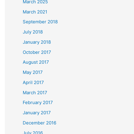
March 2025
March 2021
September 2018
July 2018
January 2018
October 2017
August 2017
May 2017
April 2017
March 2017
February 2017
January 2017
December 2016
July 2016