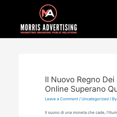
Il Nuovo Regno Dei 
Online Superano Que
Leave a Comment
/
Uncategorized
/ B
Il suono di una moneta che cade, l’illum