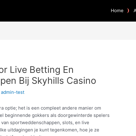
Home
r Live Betting En
n Bij Skyhills Casino
y
admin-test
tra optie; het is een compleet andere manier om
wel beginnende gokkers als doorgewinterde spelers
x van sportweddenschappen, slots, en live
 welke uitdagingen je kunt tegenkomen, hoe je ze