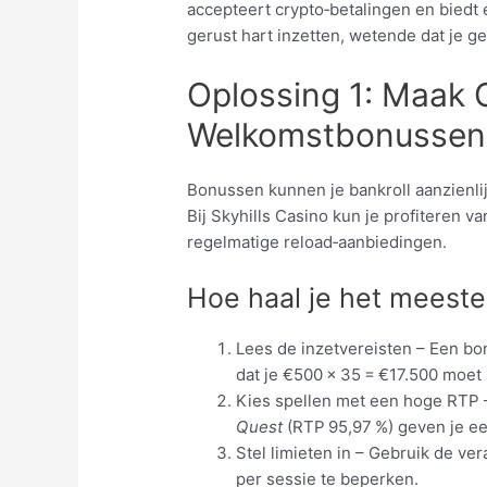
accepteert crypto‑betalingen en biedt 
gerust hart inzetten, wetende dat je gel
Oplossing 1: Maak 
Welkomstbonussen 
Bonussen kunnen je bankroll aanzienlij
Bij Skyhills Casino kun je profiteren 
regelmatige reload‑aanbiedingen.
Hoe haal je het meeste
Lees de inzetvereisten – Een b
dat je €500 × 35 = €17.500 moet
Kies spellen met een hoge RTP 
Quest
(RTP 95,97 %) geven je ee
Stel limieten in – Gebruik de ve
per sessie te beperken.