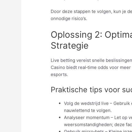
Door deze stappen te volgen, kun je d
onnodige risico’s.
Oplossing 2: Optima
Strategie
Live betting vereist snelle beslissinge
Casino biedt real‑time odds voor meer
esports.
Praktische tips voor s
Volg de wedstrijd live – Gebrui
nauwlettend te volgen.
Analyseer momentum – Let op ve
weersomstandigheden; deze fact
Gebruik micro‑bets – Kleine inze