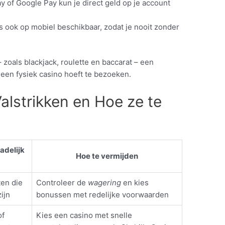
y of Google Pay kun je direct geld op je account
is ook op mobiel beschikbaar, zodat je nooit zonder
– zoals blackjack, roulette en baccarat – een
 een fysiek casino hoeft te bezoeken.
lstrikken en Hoe ze te
adelijk
Hoe te vermijden
ten die
Controleer de
wagering
en kies
ijn
bonussen met redelijke voorwaarden
of
Kies een casino met snelle