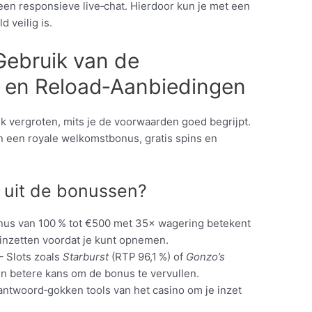
een responsieve live‑chat. Hierdoor kun je met een
d veilig is.
Gebruik van de
en Reload‑Aanbiedingen
k vergroten, mits je de voorwaarden goed begrijpt.
van een royale welkomstbonus, gratis spins en
 uit de bonussen?
onus van 100 % tot €500 met 35× wagering betekent
 inzetten voordat je kunt opnemen.
– Slots zoals
Starburst
(RTP 96,1 %) of
Gonzo’s
n betere kans om de bonus te vervullen.
rantwoord‑gokken tools van het casino om je inzet