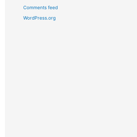
Comments feed
WordPress.org