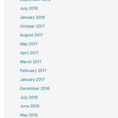
July 2018
January 2018
October 2017
August 2017
May 2017
April 2017
March 2017
February 2017
January 2017
December 2016
July 2016
June 2016
May 2016