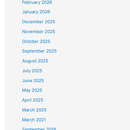
February 2026
January 2026
December 2025
November 2025
October 2025
September 2025
August 2025
July 2025
June 2025
May 2025
April 2025
March 2025
March 2021
September 2018