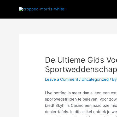
De Ultieme Gids Voo
Sportweddenschappe
Leave a Comment
/
Uncategorized
/ B
Live betting is meer dan alleen een ex
sportwedstrijden te beleven. Voor zo
biedt Skyhills Casino een naadloze mi
dealer‑tafels. In dit artikel ontdek je