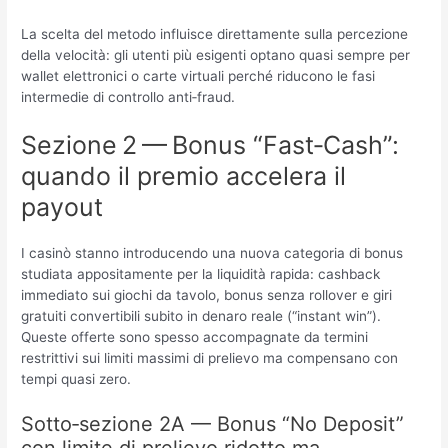
La scelta del metodo influisce direttamente sulla percezione
della velocità: gli utenti più esigenti optano quasi sempre per
wallet elettronici o carte virtuali perché riducono le fasi
intermedie di controllo anti‑fraud.
Sezione 2 — Bonus “Fast‑Cash”:
quando il premio accelera il
payout
I casinò stanno introducendo una nuova categoria di bonus
studiata appositamente per la liquidità rapida: cashback
immediato sui giochi da tavolo, bonus senza rollover e giri
gratuiti convertibili subito in denaro reale (“instant win”).
Queste offerte sono spesso accompagnate da termini
restrittivi sui limiti massimi di prelievo ma compensano con
tempi quasi zero.
Sotto‑sezione 2A — Bonus “No Deposit”