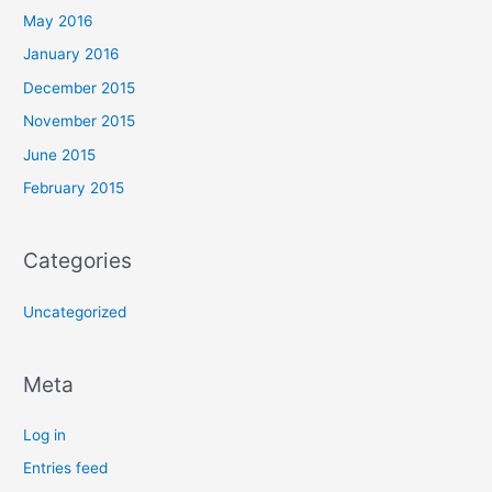
May 2016
January 2016
December 2015
November 2015
June 2015
February 2015
Categories
Uncategorized
Meta
Log in
Entries feed