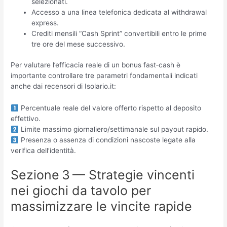
selezionati.
Accesso a una linea telefonica dedicata al withdrawal
express.
Crediti mensili “Cash Sprint” convertibili entro le prime
tre ore del mese successivo.
Per valutare l’efficacia reale di un bonus fast‑cash è
importante controllare tre parametri fondamentali indicati
anche dai recensori di Isolario.it:
Percentuale reale del valore offerto rispetto al deposito
effettivo.
Limite massimo giornaliero/settimanale sul payout rapido.
Presenza o assenza di condizioni nascoste legate alla
verifica dell’identità.
Sezione 3 — Strategie vincenti
nei giochi da tavolo per
massimizzare le vincite rapide