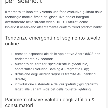
per Isolario.it
Il mercato italiano sta vivendo una fase evolutiva guidata dalle
tecnologie mobile-first e dai giochi live dealer integrati
direttamente nello stream video HD . Gli affiliati come
Isolario.it osservano attentamente quattro trend predominanti:
Tendenze emergenti nel segmento tavolo
online
crescita esponenziale delle app native Android/iOS con
caricamento <2 second;
aumento dei fornitori specializzati in
giochi live
,
soprattutto Evolution Gaming & Pragmatic Play;
diffusione degli
instant deposits
tramite API banking
dirette;
introduzione sistematica dei giri gratuiti (“giri gratuiti”)
legati alle varianti side bet della roulette lightning .
Parametri chiave valutati dagli affiliati &
consumatori