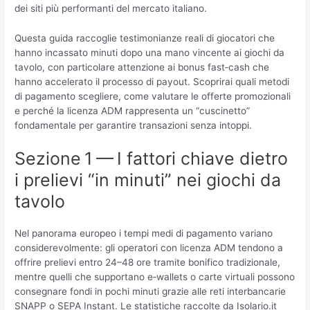
dei siti più performanti del mercato italiano.
Questa guida raccoglie testimonianze reali di giocatori che
hanno incassato minuti dopo una mano vincente ai giochi da
tavolo, con particolare attenzione ai bonus fast‑cash che
hanno accelerato il processo di payout. Scoprirai quali metodi
di pagamento scegliere, come valutare le offerte promozionali
e perché la licenza ADM rappresenta un “cuscinetto”
fondamentale per garantire transazioni senza intoppi.
Sezione 1 — I fattori chiave dietro
i prelievi “in minuti” nei giochi da
tavolo
Nel panorama europeo i tempi medi di pagamento variano
considerevolmente: gli operatori con licenza ADM tendono a
offrire prelievi entro 24–48 ore tramite bonifico tradizionale,
mentre quelli che supportano e‑wallets o carte virtuali possono
consegnare fondi in pochi minuti grazie alle reti interbancarie
SNAPP o SEPA Instant. Le statistiche raccolte da Isolario.it