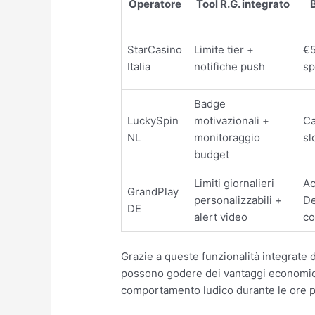
Operatore
Tool R.G. integrato
StarCasino
Limite tier +
€5
Italia
notifiche push
sp
Badge
LuckySpin
motivazionali +
Ca
NL
monitoraggio
sl
budget
Limiti giornalieri
Ac
GrandPlay
personalizzabili +
De
DE
alert video
c
Grazie a queste funzionalità integrate d
possono godere dei vantaggi economici 
comportamento ludico durante le ore p