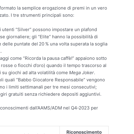
formato la semplice erogazione di premi in un vero
to. I tre strumenti principali sono:
– gli utenti “Silver” possono impostare un plafond
iornaliere; gli “Elite” hanno la possibilità di
 delle puntate del 20 % una volta superata la soglia
.
aggi come “Ricorda la pausa caffè!” appaiono sotto
rosse o fiocchi d’oro) quando il tempo trascorso al
i su giochi ad alta volatilità come
Mega Joker
.
itoli quali “Babbo Giocatore Responsabile” vengono
o i limiti settimanali per tre mesi consecutivi;
iri gratuiti senza richiedere depositi aggiuntivi.
riconoscimenti dall’AAMS/ADM nel Q4‑2023 per
Riconoscimento