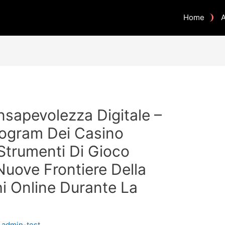
Home
nsapevolezza Digitale –
rogram Dei Casino
Strumenti Di Gioco
Nuove Frontiere Della
i Online Durante La
y
admin-test