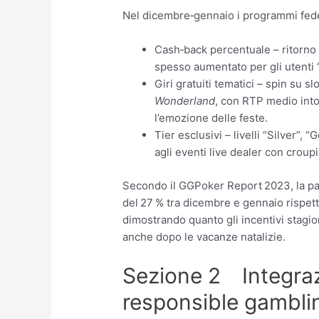
Nel dicembre‑gennaio i programmi fedelt
Cash‑back percentuale – ritorno
spesso aumentato per gli utenti 
Giri gratuiti tematici – spin su sl
Wonderland
, con RTP medio into
l’emozione delle feste.
Tier esclusivi – livelli “Silver”
agli eventi live dealer con croupi
Secondo il GGPoker Report 2023, la pa
del 27 % tra dicembre e gennaio rispet
dimostrando quanto gli incentivi stagiona
anche dopo le vacanze natalizie.
Sezione 2 Integrazi
responsible gamblin