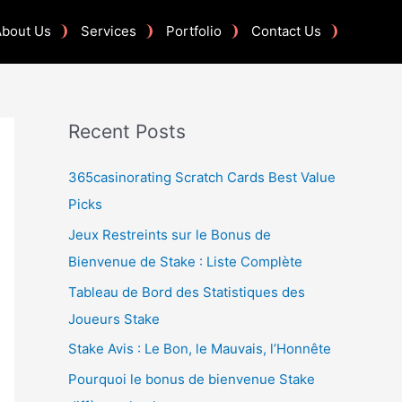
About Us
Services
Portfolio
Contact Us
Recent Posts
365casinorating Scratch Cards Best Value
Picks
Jeux Restreints sur le Bonus de
Bienvenue de Stake : Liste Complète
Tableau de Bord des Statistiques des
Joueurs Stake
Stake Avis : Le Bon, le Mauvais, l’Honnête
Pourquoi le bonus de bienvenue Stake