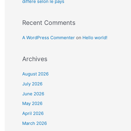
diffère selon le pays
Recent Comments
A WordPress Commenter
on
Hello world!
Archives
August 2026
July 2026
June 2026
May 2026
April 2026
March 2026