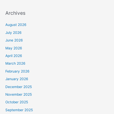
Archives
August 2026
July 2026
June 2026
May 2026
April 2026
March 2026
February 2026
January 2026
December 2025
November 2025
October 2025
September 2025