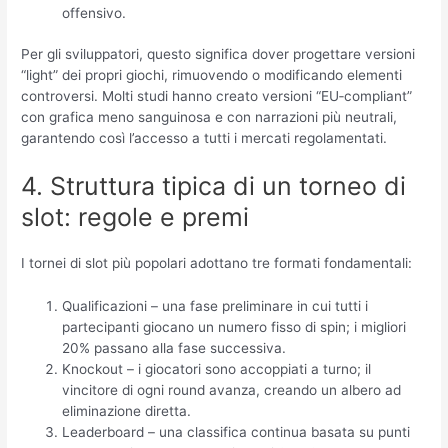
offensivo.
Per gli sviluppatori, questo significa dover progettare versioni
“light” dei propri giochi, rimuovendo o modificando elementi
controversi. Molti studi hanno creato versioni “EU‑compliant”
con grafica meno sanguinosa e con narrazioni più neutrali,
garantendo così l’accesso a tutti i mercati regolamentati.
4. Struttura tipica di un torneo di
slot: regole e premi
I tornei di slot più popolari adottano tre formati fondamentali:
Qualificazioni – una fase preliminare in cui tutti i
partecipanti giocano un numero fisso di spin; i migliori
20% passano alla fase successiva.
Knockout – i giocatori sono accoppiati a turno; il
vincitore di ogni round avanza, creando un albero ad
eliminazione diretta.
Leaderboard – una classifica continua basata su punti