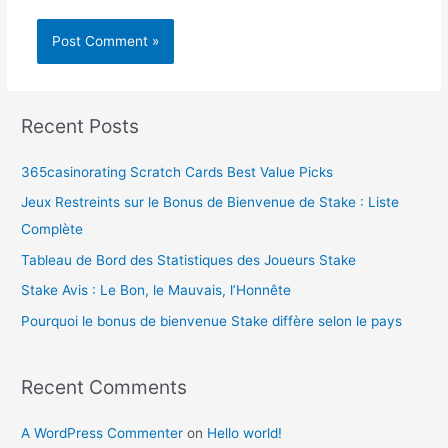
Recent Posts
365casinorating Scratch Cards Best Value Picks
Jeux Restreints sur le Bonus de Bienvenue de Stake : Liste
Complète
Tableau de Bord des Statistiques des Joueurs Stake
Stake Avis : Le Bon, le Mauvais, l’Honnête
Pourquoi le bonus de bienvenue Stake diffère selon le pays
Recent Comments
A WordPress Commenter
on
Hello world!