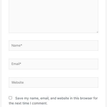
Save my name, email, and website in this browser for
the next time I comment.