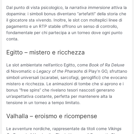
Dal punto di vista psicologico, la
narrativa immersione
attiva la
dopamina: i simboli bonus diventano “artefatti” della storia che
il giocatore sta vivendo. Inoltre, le slot con molteplici linee di
pagamento e un RTP stabile offrono un senso di controllo,
fondamentale per chi partecipa a un torneo dove ogni punto
conta.
Egitto – mistero e ricchezza
Le slot ambientate nell’antico Egitto, come
Book of Ra Deluxe
di Novomatic o
Legacy of the Pharaohs
di Play’n GO, sfruttano
simboli universali (scarabei, sarcofagi, geroglifici) che evocano
mistero e ricchezza. Le animazioni di tombe che si aprono e i
bonus “free spins” che rivelano tesori nascosti generano
un’aspettativa costante, perfetta per mantenere alta la
tensione in un torneo a tempo limitato.
Valhalla – eroismo e ricompense
Le avventure nordiche, rappresentate da titoli come
Vikings