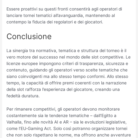
Essere proattivi su questi fronti consentirà agli operatori di
lanciare tornei tematici all’avanguardia, mantenendo al
contempo la fiducia dei regolatori e dei giocatori.
Conclusione
La sinergia tra normativa, tematica e struttura del torneo è il
vero motore del successo nel mondo delle slot competitive. Le
licenze europee impongono criteri di trasparenza, sicurezza e
contenuto, guidando gli operatori verso scelte tematiche che
siano coinvolgenti ma allo stesso tempo conformi. Allo stesso
tempo, la capacità di offrire premi coerenti con la narrazione
della slot rafforza l’esperienza del giocatore, creando una
fedeltà duratura.
Per rimanere competitivi, gli operatori devono monitorare
costantemente sia le tendenze tematiche – dall’Egitto a
Valhalla, fino alle novità AI e AR – sia le evoluzioni legislative,
come l’EU‑Gaming Act. Solo così potranno organizzare tornei
che non solo rispettano le norme, ma offrono anche avventure