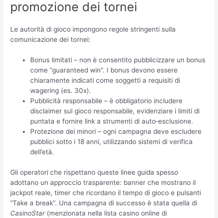
promozione dei tornei
Le autorità di gioco impongono regole stringenti sulla
comunicazione dei tornei:
Bonus limitati – non è consentito pubblicizzare un bonus
come “guaranteed win”. I bonus devono essere
chiaramente indicati come soggetti a requisiti di
wagering (es. 30x).
Pubblicità responsabile – è obbligatorio includere
disclaimer sul gioco responsabile, evidenziare i limiti di
puntata e fornire link a strumenti di auto‑esclusione.
Protezione dei minori – ogni campagna deve escludere
pubblici sotto i 18 anni, utilizzando sistemi di verifica
dell’età.
Gli operatori che rispettano queste linee guida spesso
adottano un approccio trasparente: banner che mostrano il
jackpot reale, timer che ricordano il tempo di gioco e pulsanti
“Take a break”. Una campagna di successo è stata quella di
CasinoStar
(menzionata nella lista casino online di