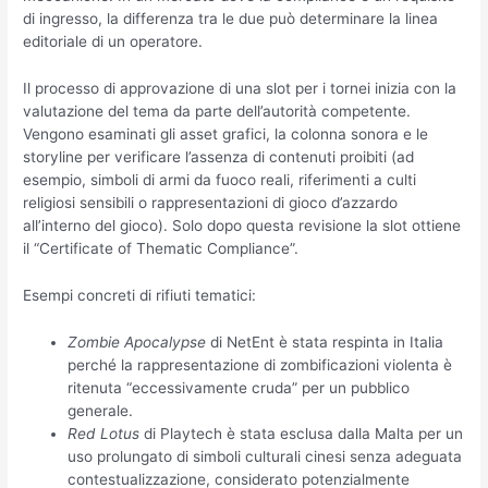
di ingresso, la differenza tra le due può determinare la linea
editoriale di un operatore.
Il processo di approvazione di una slot per i tornei inizia con la
valutazione del tema da parte dell’autorità competente.
Vengono esaminati gli asset grafici, la colonna sonora e le
storyline per verificare l’assenza di contenuti proibiti (ad
esempio, simboli di armi da fuoco reali, riferimenti a culti
religiosi sensibili o rappresentazioni di gioco d’azzardo
all’interno del gioco). Solo dopo questa revisione la slot ottiene
il “Certificate of Thematic Compliance”.
Esempi concreti di rifiuti tematici:
Zombie Apocalypse
di NetEnt è stata respinta in Italia
perché la rappresentazione di zombificazioni violenta è
ritenuta “eccessivamente cruda” per un pubblico
generale.
Red Lotus
di Playtech è stata esclusa dalla Malta per un
uso prolungato di simboli culturali cinesi senza adeguata
contestualizzazione, considerato potenzialmente