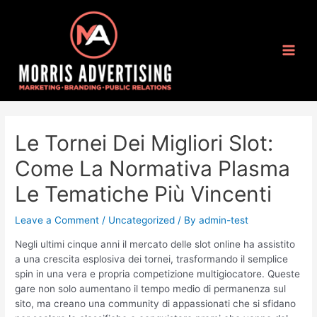
Le Tornei Dei Migliori Slot:
Come La Normativa Plasma
Le Tematiche Più Vincenti
Leave a Comment
/
Uncategorized
/ By
admin-test
Negli ultimi cinque anni il mercato delle slot online ha assistito
a una crescita esplosiva dei tornei, trasformando il semplice
spin in una vera e propria competizione multigiocatore. Queste
gare non solo aumentano il tempo medio di permanenza sul
sito, ma creano una community di appassionati che si sfidano