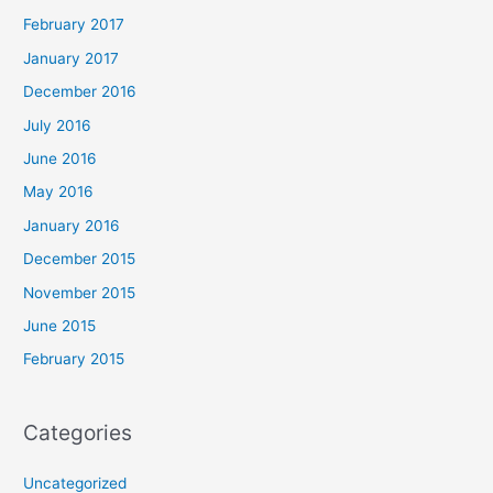
February 2017
January 2017
December 2016
July 2016
June 2016
May 2016
January 2016
December 2015
November 2015
June 2015
February 2015
Categories
Uncategorized