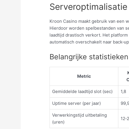
Serveroptimalisati
Kroon Casino maakt gebruik van een w
Hierdoor worden spelbestanden van ser
laadtijd drastisch verkort. Het platform
automatisch overschakelt naar back‑ups
Belangrijke statistieken
Metric
C
Gemiddelde laadtijd slot (sec)
1,8
Uptime server (per jaar)
99,
Verwerkingstijd uitbetaling
12‑
(uren)