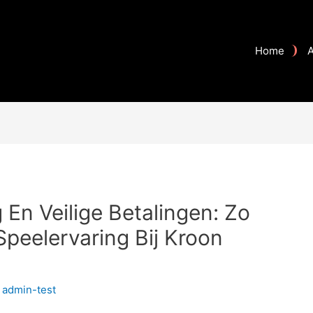
Home
En Veilige Betalingen: Zo
Speelervaring Bij Kroon
y
admin-test