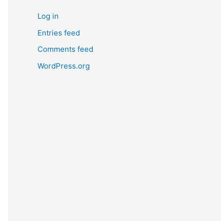
Log in
Entries feed
Comments feed
WordPress.org