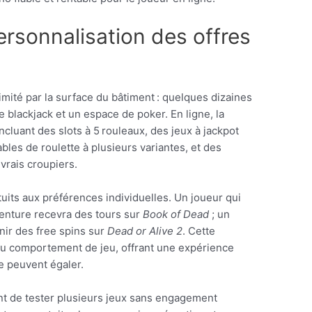
personnalisation des offres
limité par la surface du bâtiment : quelques dizaines
 blackjack et un espace de poker. En ligne, la
ncluant des slots à 5 rouleaux, des jeux à jackpot
ables de roulette à plusieurs variantes, et des
vrais croupiers.
uits aux préférences individuelles. Un joueur qui
venture recevra des tours sur
Book of Dead
; un
nir des free spins sur
Dead or Alive 2
. Cette
 du comportement de jeu, offrant une expérience
e peuvent égaler.
nt de tester plusieurs jeux sans engagement