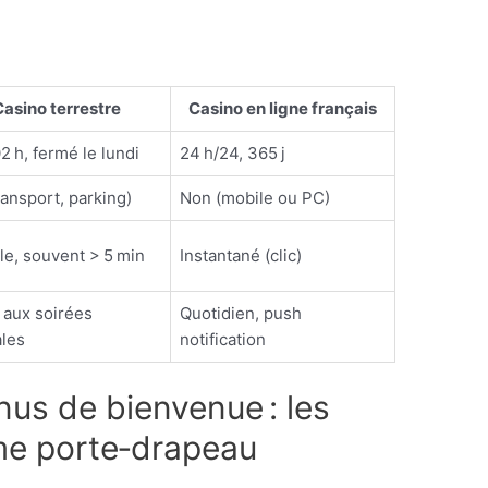
Casino terrestre
Casino en ligne français
2 h, fermé le lundi
24 h/24, 365 j
ransport, parking)
Non (mobile ou PC)
le, souvent > 5 min
Instantané (clic)
 aux soirées
Quotidien, push
ales
notification
nus de bienvenue : les
me porte‑drapeau