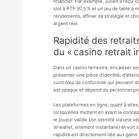
financier. Par exemple, Julien a reçu 1
slot à RTP 97,5 % et un jeu de table à m
rendements, affiner sa stratégie et choi
argent réel.
Rapidité des retrait
du « casino retrait 
Dans un casino terrestre, encaisser ses
présenter une pièce d’identité, d’attend
contrôles de conformité qui peuvent d
est opaque et dépend du personnel pr
Les plateformes en ligne, quant à elles,
lorsqu’elles mettent en avant le concep
le joueur valide son identité via une v
(e‑wallet, virement instantané) et voi
rapidité est directement liée aux gains 