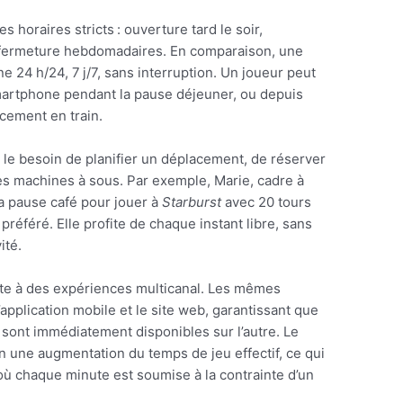
 horaires stricts : ouverture tard le soir,
de fermeture hebdomadaires. En comparaison, une
e 24 h/24, 7 j/7, sans interruption. Un joueur peut
martphone pendant la pause déjeuner, ou depuis
acement en train.
 le besoin de planifier un déplacement, de réserver
les machines à sous. Par exemple, Marie, cadre à
sa pause café pour jouer à
Starburst
avec 20 tours
 préféré. Elle profite de chaque instant libre, sans
ité.
porte à des expériences multicanal. Les mêmes
application mobile et le site web, garantissant que
l sont immédiatement disponibles sur l’autre. Le
n une augmentation du temps de jeu effectif, ce qui
où chaque minute est soumise à la contrainte d’un