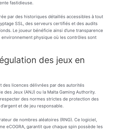
ente fastidieuse.
rée par des historiques détaillés accessibles à tout
yptage SSL, des serveurs certifiés et des audits
 fonds. Le joueur bénéficie ainsi d’une transparence
un environnement physique où les contrôles sont
régulation des jeux en
t des licences délivrées par des autorités
le des Jeux (ANJ) ou la Malta Gaming Authority.
 respecter des normes strictes de protection des
 d’argent et de jeu responsable.
rateur de nombres aléatoires (RNG). Ce logiciel,
mme eCOGRA, garantit que chaque spin possède les