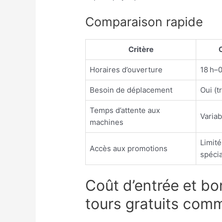
Comparaison rapide
Critère
Horaires d’ouverture
18 h–0
Besoin de déplacement
Oui (t
Temps d’attente aux
Variab
machines
Limité
Accès aux promotions
spéci
Coût d’entrée et bo
tours gratuits com