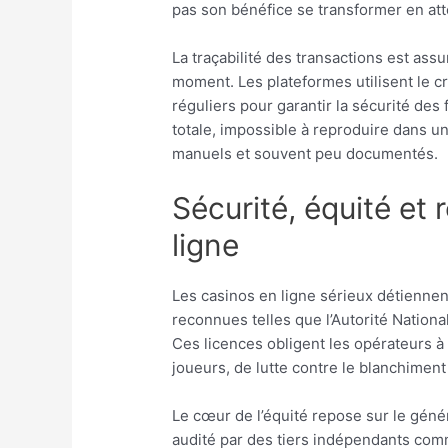
pas son bénéfice se transformer en att
La traçabilité des transactions est assu
moment. Les plateformes utilisent le cr
réguliers pour garantir la sécurité des
totale, impossible à reproduire dans 
manuels et souvent peu documentés.
Sécurité, équité et 
ligne
Les casinos en ligne sérieux détiennen
reconnues telles que l’Autorité Nationa
Ces licences obligent les opérateurs à
joueurs, de lutte contre le blanchiment
Le cœur de l’équité repose sur le géné
audité par des tiers indépendants co