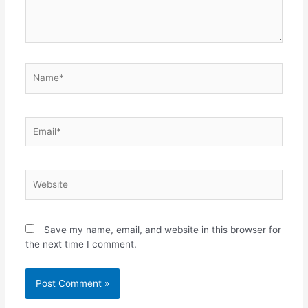
Save my name, email, and website in this browser for
the next time I comment.