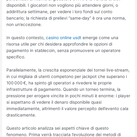
disponibili. I giocatori non vogliono più attendere giorni, o
addirittura settimane, per vedere i loro fondi sul conto
bancario; la richiesta di prelievi “same‑day” è ora una norma,
non un’eccezione.
In questo contesto,
casino online usdt
emerge come una
risorsa utile per chi desidera approfondire le opzioni di
pagamento in stablecoin, senza promuovere un operatore
specifico.
Parallelamente, la crescita esponenziale dei tornei live‑stream,
in cui migliaia di utenti competono per jackpot che superano i
100 000 €, ha spinto gli operatori a rivedere le proprie
infrastrutture di pagamento. Quando un torneo termina, la
pressione per erogare vincite in pochi minuti è enorme: i player
si aspettano di vedere il denaro disponibile quasi
immediatamente, altrimenti il valore percepito dell’evento cala
drasticamente.
Questo articolo analizza sei aspetti chiave di questo
fenomeno. Prima verrà tracciata l’evoluzione dei metodi di