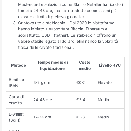
Mastercard e soluzioni come Skrill o Neteller ha ridotto i
tempi a 24‑48 ore, ma ha introdotto commissioni più
elevate e limiti di prelievo giornalieri.
Criptovalute e stablecoin – Dal 2020 le piattaforme
hanno iniziato a supportare Bitcoin, Ethereum e,
soprattutto, USDT (tether). Le stablecoin offrono un
valore stabile legato al dollaro, eliminando la volatilità
tipica delle crypto tradizionali.
Tempo medio di
Costo
Metodo
Livello KYC
liquidazione
medio
Bonifico
3‑7 giorni
€0‑5
Elevato
IBAN
Carta di
24‑48 ore
€2‑4
Medio
credito
E‑wallet
12‑24 ore
€1‑3
Medio
(Skrill)