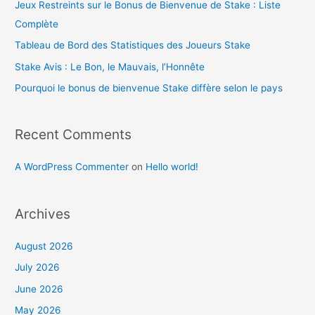
Jeux Restreints sur le Bonus de Bienvenue de Stake : Liste
Complète
Tableau de Bord des Statistiques des Joueurs Stake
Stake Avis : Le Bon, le Mauvais, l’Honnête
Pourquoi le bonus de bienvenue Stake diffère selon le pays
Recent Comments
A WordPress Commenter
on
Hello world!
Archives
August 2026
July 2026
June 2026
May 2026