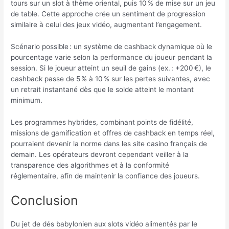
tours sur un slot à thème oriental, puis 10 % de mise sur un jeu
de table. Cette approche crée un sentiment de progression
similaire à celui des jeux vidéo, augmentant l’engagement.
Scénario possible : un système de cashback dynamique où le
pourcentage varie selon la performance du joueur pendant la
session. Si le joueur atteint un seuil de gains (ex. : +200 €), le
cashback passe de 5 % à 10 % sur les pertes suivantes, avec
un retrait instantané dès que le solde atteint le montant
minimum.
Les programmes hybrides, combinant points de fidélité,
missions de gamification et offres de cashback en temps réel,
pourraient devenir la norme dans les site casino français de
demain. Les opérateurs devront cependant veiller à la
transparence des algorithmes et à la conformité
réglementaire, afin de maintenir la confiance des joueurs.
Conclusion
Du jet de dés babylonien aux slots vidéo alimentés par le