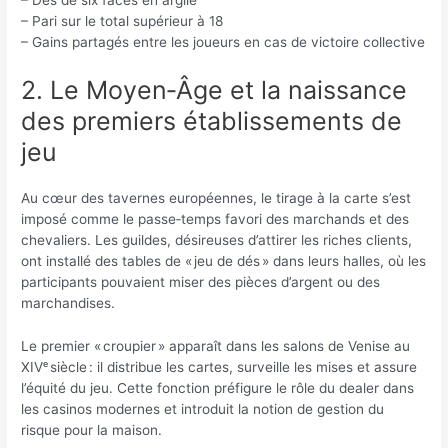
– Pari sur le total supérieur à 18
– Gains partagés entre les joueurs en cas de victoire collective
2. Le Moyen‑Âge et la naissance
des premiers établissements de
jeu
Au cœur des tavernes européennes, le tirage à la carte s’est
imposé comme le passe‑temps favori des marchands et des
chevaliers. Les guildes, désireuses d’attirer les riches clients,
ont installé des tables de « jeu de dés » dans leurs halles, où les
participants pouvaient miser des pièces d’argent ou des
marchandises.
Le premier « croupier » apparaît dans les salons de Venise au
XIVᵉ siècle : il distribue les cartes, surveille les mises et assure
l’équité du jeu. Cette fonction préfigure le rôle du dealer dans
les casinos modernes et introduit la notion de gestion du
risque pour la maison.