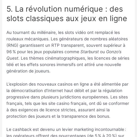
5. La révolution numérique : des
slots classiques aux jeux en ligne
Au tournant du millénaire, les slots vidéo ont remplacé les
rouleaux mécaniques. Les générateurs de nombres aléatoires
(RNG) garantissent un RTP transparent, souvent supérieur à
96 % pour les jeux populaires comme
Starburst
ou
Gonzo’s
Quest
. Les thèmes cinématographiques, les licences de séries
télé et les effets sonores immersifs ont attiré une nouvelle
génération de joueurs.
L’explosion des nouveaux casinos en ligne a été alimentée par
la démocratisation d’Internet haut débit et par la régulation
progressive dans plusieurs juridictions européennes. Les sites
français, tels que les site casino français, ont dû se conformer
à des exigences de licence strictes, assurant ainsi la
protection des joueurs et la transparence des bonus.
Le cashback est devenu un levier marketing incontournable :
les opérateurs offrent des pourcentages (de 5 % à 20 %) sur