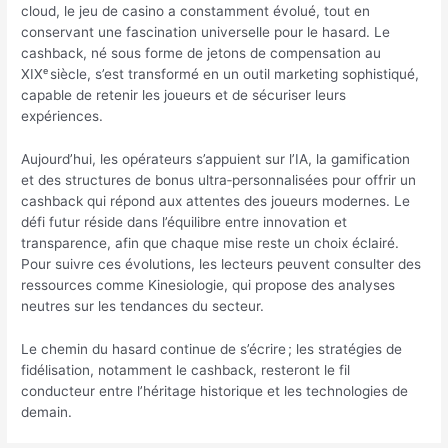
cloud, le jeu de casino a constamment évolué, tout en
conservant une fascination universelle pour le hasard. Le
cashback, né sous forme de jetons de compensation au
XIXᵉ siècle, s’est transformé en un outil marketing sophistiqué,
capable de retenir les joueurs et de sécuriser leurs
expériences.
Aujourd’hui, les opérateurs s’appuient sur l’IA, la gamification
et des structures de bonus ultra‑personnalisées pour offrir un
cashback qui répond aux attentes des joueurs modernes. Le
défi futur réside dans l’équilibre entre innovation et
transparence, afin que chaque mise reste un choix éclairé.
Pour suivre ces évolutions, les lecteurs peuvent consulter des
ressources comme Kinesiologie, qui propose des analyses
neutres sur les tendances du secteur.
Le chemin du hasard continue de s’écrire ; les stratégies de
fidélisation, notamment le cashback, resteront le fil
conducteur entre l’héritage historique et les technologies de
demain.