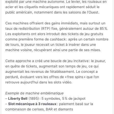
exploité par une machine autonome. Le levier, les rouleaux en
acier et les cliquetis mécaniques ont rapidement séduit le
public américain, notamment dans les saloons de l’Ouest.
Ces machines offraient des gains immédiats, mais surtout un
taux de redistribution (RTP) fixe, généralement autour de 85 %.
Les exploitants ont alors introduit des tickets de jeu gratuits
comme première forme de cashback : après un certain nombre
de tours, le joueur recevait un ticket à insérer dans une
machine voisine, récupérant ainsi une partie de ses mises.
Cette approche a créé une boucle de jeu incitative : le joueur,
en quête de tickets, augmentait son temps de jeu, ce qui
augmentait les revenus de l’établissement. Le concept a
perduré, évoluant vers les offres de « free spins » que l’on
retrouve aujourd’hui dans les slots vidéo.
Exemple de machine emblématique
–
Liberty Bell
(1895) : 5 symboles, 5 % de jackpot
–
Slot mécanique à 3 rouleaux
: paiement basé sur la
combinaison de cerises, BAR et diamants