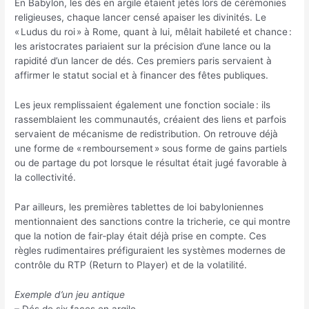
En Babylon, les dés en argile étaient jetés lors de cérémonies
religieuses, chaque lancer censé apaiser les divinités. Le
« Ludus du roi » à Rome, quant à lui, mêlait habileté et chance :
les aristocrates pariaient sur la précision d’une lance ou la
rapidité d’un lancer de dés. Ces premiers paris servaient à
affirmer le statut social et à financer des fêtes publiques.
Les jeux remplissaient également une fonction sociale : ils
rassemblaient les communautés, créaient des liens et parfois
servaient de mécanisme de redistribution. On retrouve déjà
une forme de « remboursement » sous forme de gains partiels
ou de partage du pot lorsque le résultat était jugé favorable à
la collectivité.
Par ailleurs, les premières tablettes de loi babyloniennes
mentionnaient des sanctions contre la tricherie, ce qui montre
que la notion de fair‑play était déjà prise en compte. Ces
règles rudimentaires préfiguraient les systèmes modernes de
contrôle du RTP (Return to Player) et de la volatilité.
Exemple d’un jeu antique
– Dés de six faces en argile