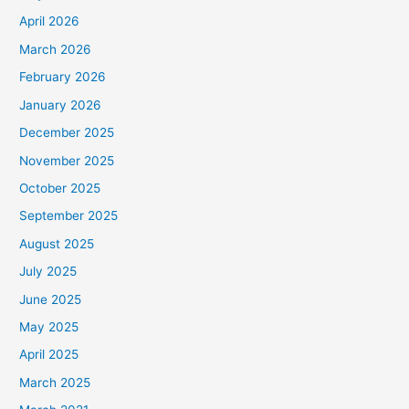
April 2026
March 2026
February 2026
January 2026
December 2025
November 2025
October 2025
September 2025
August 2025
July 2025
June 2025
May 2025
April 2025
March 2025