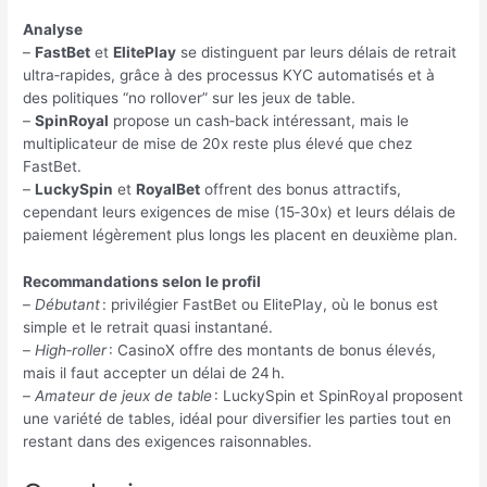
Analyse
–
FastBet
et
ElitePlay
se distinguent par leurs délais de retrait
ultra‑rapides, grâce à des processus KYC automatisés et à
des politiques “no rollover” sur les jeux de table.
–
SpinRoyal
propose un cash‑back intéressant, mais le
multiplicateur de mise de 20x reste plus élevé que chez
FastBet.
–
LuckySpin
et
RoyalBet
offrent des bonus attractifs,
cependant leurs exigences de mise (15‑30x) et leurs délais de
paiement légèrement plus longs les placent en deuxième plan.
Recommandations selon le profil
–
Débutant
: privilégier FastBet ou ElitePlay, où le bonus est
simple et le retrait quasi instantané.
–
High‑roller
: CasinoX offre des montants de bonus élevés,
mais il faut accepter un délai de 24 h.
–
Amateur de jeux de table
: LuckySpin et SpinRoyal proposent
une variété de tables, idéal pour diversifier les parties tout en
restant dans des exigences raisonnables.