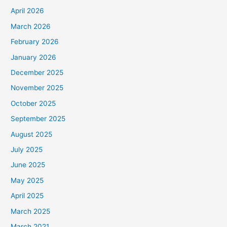
April 2026
March 2026
February 2026
January 2026
December 2025
November 2025
October 2025
September 2025
August 2025
July 2025
June 2025
May 2025
April 2025
March 2025
March 2021