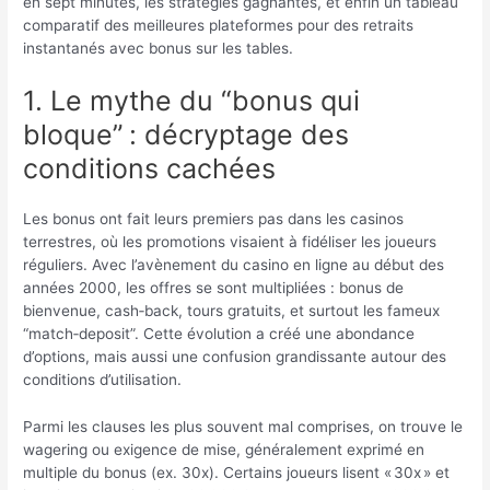
en sept minutes, les stratégies gagnantes, et enfin un tableau
comparatif des meilleures plateformes pour des retraits
instantanés avec bonus sur les tables.
1. Le mythe du “bonus qui
bloque” : décryptage des
conditions cachées
Les bonus ont fait leurs premiers pas dans les casinos
terrestres, où les promotions visaient à fidéliser les joueurs
réguliers. Avec l’avènement du casino en ligne au début des
années 2000, les offres se sont multipliées : bonus de
bienvenue, cash‑back, tours gratuits, et surtout les fameux
“match‑deposit”. Cette évolution a créé une abondance
d’options, mais aussi une confusion grandissante autour des
conditions d’utilisation.
Parmi les clauses les plus souvent mal comprises, on trouve le
wagering ou exigence de mise, généralement exprimé en
multiple du bonus (ex. 30x). Certains joueurs lisent « 30x » et