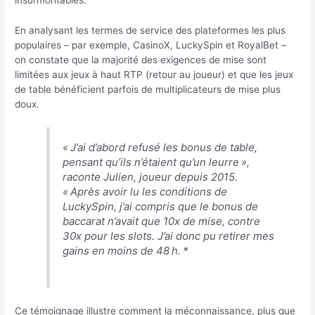
En analysant les termes de service des plateformes les plus
populaires – par exemple, CasinoX, LuckySpin et RoyalBet –
on constate que la majorité des exigences de mise sont
limitées aux jeux à haut RTP (retour au joueur) et que les jeux
de table bénéficient parfois de multiplicateurs de mise plus
doux.
« J’ai d’abord refusé les bonus de table,
pensant qu’ils n’étaient qu’un leurre »,
raconte Julien, joueur depuis 2015.
« Après avoir lu les conditions de
LuckySpin, j’ai compris que le bonus de
baccarat n’avait que 10x de mise, contre
30x pour les slots. J’ai donc pu retirer mes
gains en moins de 48 h. *
Ce témoignage illustre comment la méconnaissance, plus que