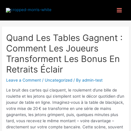
Quand Les Tables Gagnent :
Comment Les Joueurs
Transforment Les Bonus En
Retraits Éclair
Leave a Comment
/
Uncategorized
/ By
admin-test
Le bruit des cartes qui claquent, le roulement d’une bille de
roulette et les jetons qui s’empilent sont le décor quotidien d’un
joueur de table en ligne. Imaginez‑vous à la table de blackjack,
votre mise de 20 € se transforme en une série de mains
gagnantes, les jetons grimpent, puis, quelques minutes plus
tard, vous recevez le même montant – voire davantage –
directement sur votre compte bancaire. Cette scène, souvent