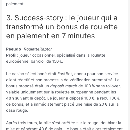
paiement.
3. Success‑story : le joueur qui a
transformé un bonus de roulette
en paiement en 7 minutes
Pseudo
:
RouletteRaptor
Profil
: joueur occasionnel, spécialisé dans la roulette
européenne, bankroll de 150 €.
Le casino sélectionné était FastBet, connu pour son service
client réactif et son processus de vérification automatisé. Le
bonus proposé était un
deposit match
de 100 % sans rollover,
valable uniquement sur la roulette européenne pendant les
48 h suivant le dépôt. Le joueur a déposé 100 €, a reçu 100 €
de bonus, et a immédiatement placé une mise de 20 € sur la
case rouge.
Après trois tours, la bille s’est arrêtée sur le rouge, doublant la
mise et générant 40 € de gain. Le bonus était alors totalement