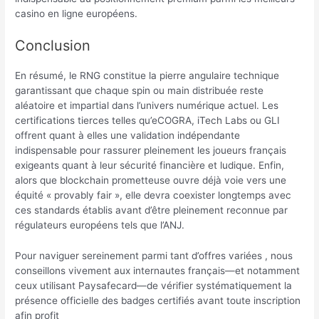
casino en ligne européens.
Conclusion
En résumé, le RNG constitue la pierre angulaire technique
garantissant que chaque spin ou main distribuée reste
aléatoire et impartial dans l’univers numérique actuel. Les
certifications tierces telles qu’eCOGRA, iTech Labs ou GLI
offrent quant à elles une validation indépendante
indispensable pour rassurer pleinement les joueurs français
exigeants quant à leur sécurité financière et ludique. Enfin,
alors que blockchain prometteuse ouvre déjà voie vers une
équité « provably fair », elle devra coexister longtemps avec
ces standards établis avant d’être pleinement reconnue par
régulateurs européens tels que l’ANJ.
Pour naviguer sereinement parmi tant d’offres variées , nous
conseillons vivement aux internautes français—et notamment
ceux utilisant Paysafecard—de vérifier systématiquement la
présence officielle des badges certifiés avant toute inscription
afin profit