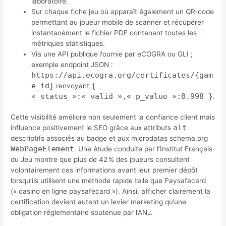
laboratoire.
Sur chaque fiche jeu où apparaît également un QR‑code
permettant au joueur mobile de scanner et récupérer
instantanément le fichier PDF contenant toutes les
métriques statistiques.
Via une API publique fournie par eCOGRA ou GLI ;
exemple endpoint JSON :
https://api.ecogra.org/certificates/{gam
e_id}
{
renvoyant
« status »:« valid »,« p_value »:0.998 }
.
Cette visibilité améliore non seulement la confiance client mais
alt
influence positivement le SEO grâce aux attributs
descriptifs associés au badge et aux microdatas schema.org
WebPageElement
. Une étude conduite par l’Institut Français
du Jeu montre que plus de 42 % des joueurs consultent
volontairement ces informations avant leur premier dépôt
lorsqu’ils utilisent une méthode rapide telle que Paysafecard
(« casino en ligne paysafecard »). Ainsi, afficher clairement la
certification devient autant un levier marketing qu’une
obligation réglementaire soutenue par l’ANJ.