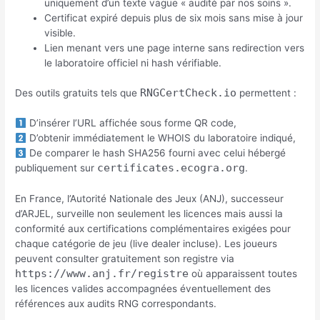
uniquement d’un texte vague « audité par nos soins ».
Certificat expiré depuis plus de six mois sans mise à jour
visible.
Lien menant vers une page interne sans redirection vers
le laboratoire officiel ni hash vérifiable.
RNGCertCheck.io
Des outils gratuits tels que
permettent :
D’insérer l’URL affichée sous forme QR code,
D’obtenir immédiatement le WHOIS du laboratoire indiqué,
De comparer le hash SHA256 fourni avec celui hébergé
certificates.ecogra.org
publiquement sur
.
En France, l’Autorité Nationale des Jeux (ANJ), successeur
d’ARJEL, surveille non seulement les licences mais aussi la
conformité aux certifications complémentaires exigées pour
chaque catégorie de jeu (live dealer incluse). Les joueurs
peuvent consulter gratuitement son registre via
https://www.anj.fr/registre
où apparaissent toutes
les licences valides accompagnées éventuellement des
références aux audits RNG correspondants.