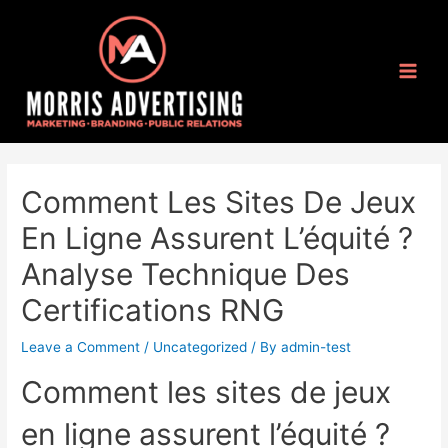
Comment Les Sites De Jeux
En Ligne Assurent L’équité ?
Analyse Technique Des
Certifications RNG
Leave a Comment
/
Uncategorized
/ By
admin-test
Comment les sites de jeux
en ligne assurent l’équité ?