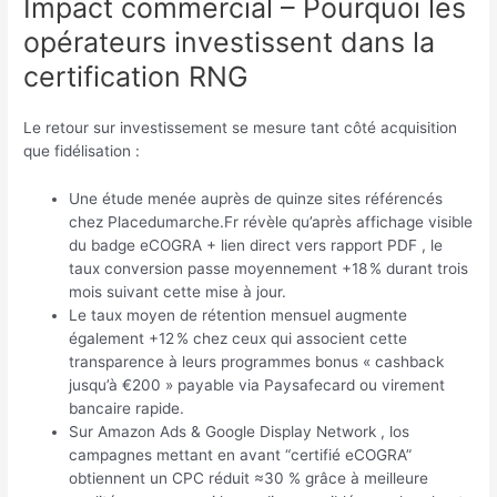
Impact commercial – Pourquoi les
opérateurs investissent dans la
certification RNG
Le retour sur investissement se mesure tant côté acquisition
que fidélisation :
Une étude menée auprès de quinze sites référencés
chez Placedumarche.Fr révèle qu’après affichage visible
du badge eCOGRA + lien direct vers rapport PDF , le
taux conversion passe moyennement ​+18 %​ durant trois
mois suivant cette mise à jour.
Le taux moyen de rétention mensuel augmente
également ​+12 %​ chez ceux qui associent cette
transparence à leurs programmes bonus « cashback
jusqu’à €200 » payable via Paysafecard ou virement
bancaire rapide.
Sur Amazon Ads & Google Display Network , los
campagnes mettant en avant “certifié eCOGRA”
obtiennent un CPC réduit ​≈30 %​ grâce à meilleure