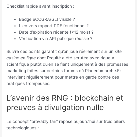
Checklist rapide avant inscription :
Badge eCOGRA/GLI visible ?
Lien vers rapport PDF fonctionnel ?
Date d’expiration récente (<12 mois) ?
Vérification via API publique réussie ?
Suivre ces points garantit qu’on joue réellement sur un
site
casino en ligne
dont l’équité a été scrutée avec rigueur
scientifique plutôt qu’en se fiant uniquement à des promesses
marketing faites sur certains forums où Placedumarche.Fr
intervient régulièrement pour mettre en garde contre ces
pratiques trompeuses.
L’avenir des RNG : blockchain et
preuves à divulgation nulle
Le concept “provably fair” repose aujourd’hui sur trois piliers
technologiques :