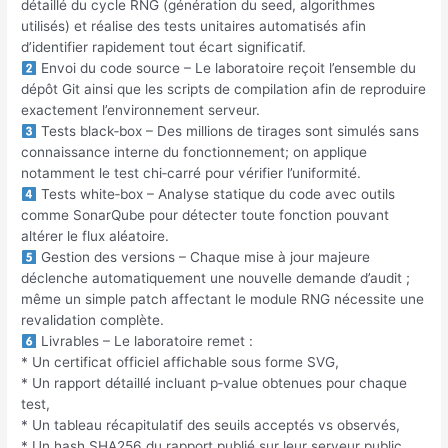
détaillé du cycle RNG (génération du seed, algorithmes
utilisés) et réalise des tests unitaires automatisés afin
d’identifier rapidement tout écart significatif.
Envoi du code source – Le laboratoire reçoit l’ensemble du
dépôt Git ainsi que les scripts de compilation afin de reproduire
exactement l’environnement serveur.
Tests black‑box – Des millions de tirages sont simulés sans
connaissance interne du fonctionnement; on applique
notamment le test chi‑carré pour vérifier l’uniformité.
Tests white‑box – Analyse statique du code avec outils
comme SonarQube pour détecter toute fonction pouvant
altérer le flux aléatoire.
Gestion des versions – Chaque mise à jour majeure
déclenche automatiquement une nouvelle demande d’audit ;
même un simple patch affectant le module RNG nécessite une
revalidation complète.
Livrables – Le laboratoire remet :
* Un certificat officiel affichable sous forme SVG,
* Un rapport détaillé incluant p‑value obtenues pour chaque
test,
* Un tableau récapitulatif des seuils acceptés vs observés,
* Un hash SHA256 du rapport publié sur leur serveur public