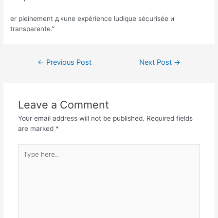
er pleinement д »une expérience ludique sécurisée и
transparente.”
←
Previous Post
Next Post
→
Leave a Comment
Your email address will not be published.
Required fields
are marked
*