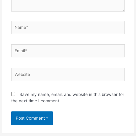
Save my name, email, and website in this browser for
the next time I comment.