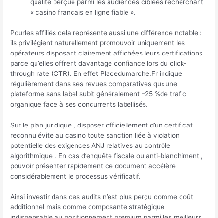
qualité perçue parmi les audiences ciblées recherchant
« casino francais en ligne fiable ».
Pourles affiliés cela représente aussi une différence notable :
ils privilégient naturellement promouvoir uniquement les
opérateurs disposant clairement affichées leurs certifications
parce qu’elles offrent davantage confiance lors du click-
through rate (CTR). En effet Placedumarche.Fr indique
régulièrement dans ses revues comparatives qu« une
plateforme sans label subit généralement ​–25 %​de trafic
organique face à ses concurrents labellisés.
Sur le plan juridique , disposer officiellement d’un certificat
reconnu évite au casino toute sanction liée à violation
potentielle des exigences ANJ relatives au contrôle
algorithmique . En cas d’enquête fiscale ou anti-blanchiment ,
pouvoir présenter rapidement ce document accélère
considérablement le processus vérificatif.
Ainsi investir dans ces audits n’est plus perçu comme coût
additionnel mais comme composante stratégique
indispensable au positionnement premium parmi les meilleurs