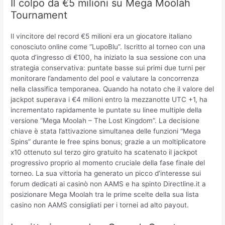
Il colpo da €5 milioni su Mega Moolah
Tournament
Il vincitore del record €5 milioni era un giocatore italiano
conosciuto online come “LupoBlu”. Iscritto al torneo con una
quota d’ingresso di €100, ha iniziato la sua sessione con una
strategia conservativa: puntate basse sui primi due turni per
monitorare l’andamento del pool e valutare la concorrenza
nella classifica temporanea. Quando ha notato che il valore del
jackpot superava i €4 milioni entro la mezzanotte UTC +1, ha
incrementato rapidamente le puntate su linee multiple della
versione “Mega Moolah – The Lost Kingdom”. La decisione
chiave è stata l’attivazione simultanea delle funzioni “Mega
Spins” durante le free spins bonus; grazie a un moltiplicatore
x10 ottenuto sul terzo giro gratuito ha scatenato il jackpot
progressivo proprio al momento cruciale della fase finale del
torneo. La sua vittoria ha generato un picco d’interesse sui
forum dedicati ai casinò non AAMS e ha spinto Directline.it a
posizionare Mega Moolah tra le prime scelte della sua lista
casino non AAMS consigliati per i tornei ad alto payout.