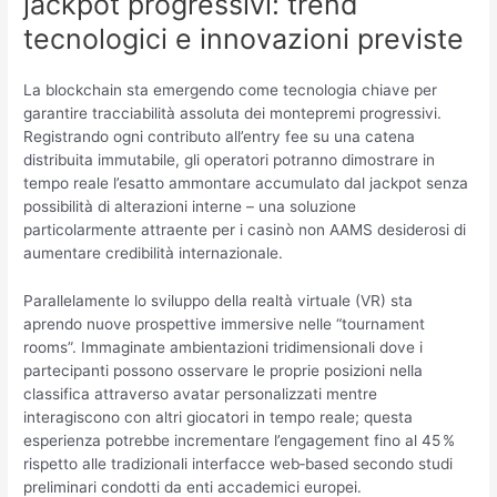
jackpot progressivi: trend
tecnologici e innovazioni previste
La blockchain sta emergendo come tecnologia chiave per
garantire tracciabilità assoluta dei montepremi progressivi.
Registrando ogni contributo all’entry fee su una catena
distribuita immutabile, gli operatori potranno dimostrare in
tempo reale l’esatto ammontare accumulato dal jackpot senza
possibilità di alterazioni interne – una soluzione
particolarmente attraente per i casinò non AAMS desiderosi di
aumentare credibilità internazionale.
Parallelamente lo sviluppo della realtà virtuale (VR) sta
aprendo nuove prospettive immersive nelle “tournament
rooms”. Immaginate ambientazioni tridimensionali dove i
partecipanti possono osservare le proprie posizioni nella
classifica attraverso avatar personalizzati mentre
interagiscono con altri giocatori in tempo reale; questa
esperienza potrebbe incrementare l’engagement fino al 45 %
rispetto alle tradizionali interfacce web‑based secondo studi
preliminari condotti da enti accademici europei.