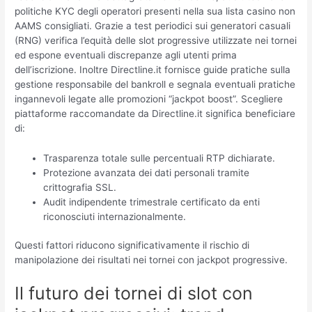
politiche KYC degli operatori presenti nella sua lista casino non
AAMS consigliati. Grazie a test periodici sui generatori casuali
(RNG) verifica l’equità delle slot progressive utilizzate nei tornei
ed espone eventuali discrepanze agli utenti prima
dell’iscrizione. Inoltre Directline.it fornisce guide pratiche sulla
gestione responsabile del bankroll e segnala eventuali pratiche
ingannevoli legate alle promozioni “jackpot boost”. Scegliere
piattaforme raccomandate da Directline.it significa beneficiare
di:
Trasparenza totale sulle percentuali RTP dichiarate.
Protezione avanzata dei dati personali tramite
crittografia SSL.
Audit indipendente trimestrale certificato da enti
riconosciuti internazionalmente.
Questi fattori riducono significativamente il rischio di
manipolazione dei risultati nei tornei con jackpot progressive.
Il futuro dei tornei di slot con