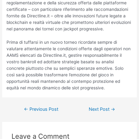
regolamentazione e della sicurezza offerta dalle piattaforme
certificate – con particolare riferimento alle raccomandazioni
fornite da Directline.it – oltre alle innovazioni future legate a
blockchain e realtà virtuale che promettono ulteriori evoluzioni
nel panorama dei tornei con jackpot progressive.
Prima di tuffarsi in un nuovo torneo ricordate sempre di
valutare attentamente le condizioni offerte dagli operatori non
AAMS elencati da Directline.it, gestire responsabilmente il
vostro bankroll ed adottare strategie basate su analisi
concrete piuttosto che su semplici speranze emotive. Solo
così sarà possibile trasformare l’emozione del gioco in
opportunità reali mantenendo al contempo protezione ed
equità nel mondo dinamico delle slot progressive.
←
Previous Post
Next Post
→
Leave a Comment