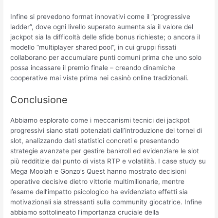
Infine si prevedono format innovativi come il “progressive
ladder”, dove ogni livello superato aumenta sia il valore del
jackpot sia la difficoltà delle sfide bonus richieste; o ancora il
modello “multiplayer shared pool”, in cui gruppi fissati
collaborano per accumulare punti comuni prima che uno solo
possa incassare il premio finale – creando dinamiche
cooperative mai viste prima nei casinò online tradizionali.
Conclusione
Abbiamo esplorato come i meccanismi tecnici dei jackpot
progressivi siano stati potenziati dall’introduzione dei tornei di
slot, analizzando dati statistici concreti e presentando
strategie avanzate per gestire bankroll ed evidenziare le slot
più redditizie dal punto di vista RTP e volatilità. I case study su
Mega Moolah e Gonzo’s Quest hanno mostrato decisioni
operative decisive dietro vittorie multimilionarie, mentre
l’esame dell’impatto psicologico ha evidenziato effetti sia
motivazionali sia stressanti sulla community giocatrice. Infine
abbiamo sottolineato l’importanza cruciale della