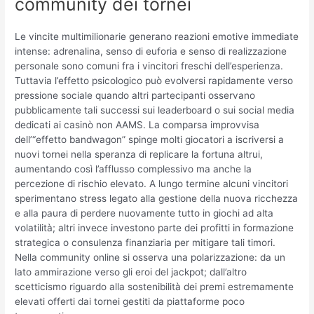
community dei tornei
Le vincite multimilionarie generano reazioni emotive immediate
intense: adrenalina, senso di euforia e senso di realizzazione
personale sono comuni fra i vincitori freschi dell’esperienza.
Tuttavia l’effetto psicologico può evolversi rapidamente verso
pressione sociale quando altri partecipanti osservano
pubblicamente tali successi sui leaderboard o sui social media
dedicati ai casinò non AAMS. La comparsa improvvisa
dell’“effetto bandwagon” spinge molti giocatori a iscriversi a
nuovi tornei nella speranza di replicare la fortuna altrui,
aumentando così l’afflusso complessivo ma anche la
percezione di rischio elevato. A lungo termine alcuni vincitori
sperimentano stress legato alla gestione della nuova ricchezza
e alla paura di perdere nuovamente tutto in giochi ad alta
volatilità; altri invece investono parte dei profitti in formazione
strategica o consulenza finanziaria per mitigare tali timori.
Nella community online si osserva una polarizzazione: da un
lato ammirazione verso gli eroi del jackpot; dall’altro
scetticismo riguardo alla sostenibilità dei premi estremamente
elevati offerti dai tornei gestiti da piattaforme poco