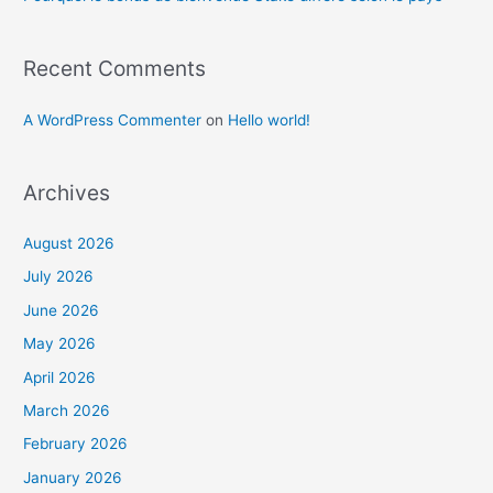
Recent Comments
A WordPress Commenter
on
Hello world!
Archives
August 2026
July 2026
June 2026
May 2026
April 2026
March 2026
February 2026
January 2026