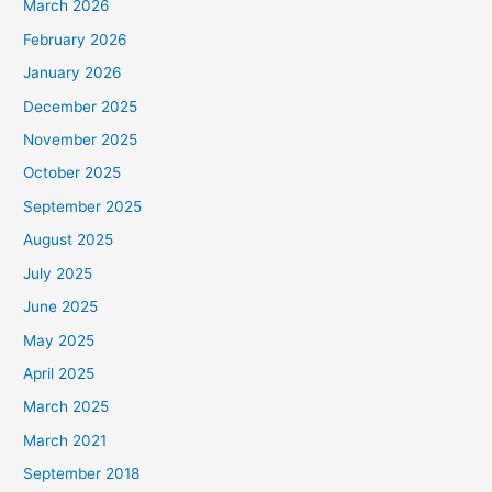
March 2026
February 2026
January 2026
December 2025
November 2025
October 2025
September 2025
August 2025
July 2025
June 2025
May 2025
April 2025
March 2025
March 2021
September 2018