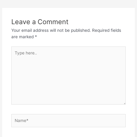
Leave a Comment
Your email address will not be published.
Required fields
are marked
*