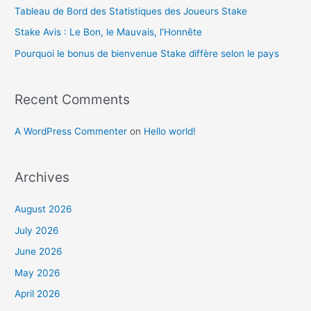
Tableau de Bord des Statistiques des Joueurs Stake
Stake Avis : Le Bon, le Mauvais, l’Honnête
Pourquoi le bonus de bienvenue Stake diffère selon le pays
Recent Comments
A WordPress Commenter
on
Hello world!
Archives
August 2026
July 2026
June 2026
May 2026
April 2026