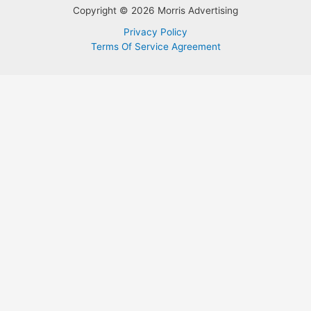
Copyright © 2026 Morris Advertising
Privacy Policy
Terms Of Service Agreement