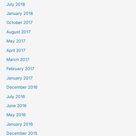
July 2018
January 2018
October 2017
August 2017
May 2017
April 2017
March 2017
February 2017
January 2017
December 2016
July 2016
June 2016
May 2016
January 2016
December 2015