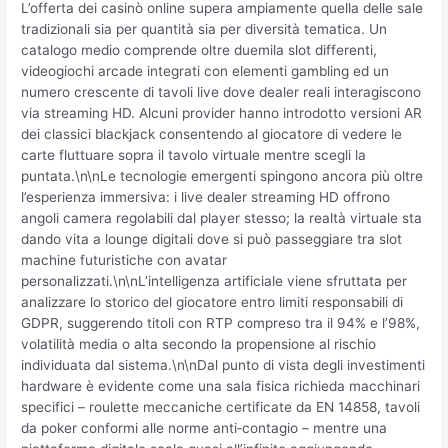
L’offerta dei casinò online supera ampiamente quella delle sale
tradizionali sia per quantità sia per diversità tematica. Un
catalogo medio comprende oltre duemila slot differenti,
videogiochi arcade integrati con elementi gambling ed un
numero crescente di tavoli live dove dealer reali interagiscono
via streaming HD. Alcuni provider hanno introdotto versioni AR
dei classici blackjack consentendo al giocatore di vedere le
carte fluttuare sopra il tavolo virtuale mentre scegli la
puntata.\n\nLe tecnologie emergenti spingono ancora più oltre
l’esperienza immersiva: i live dealer streaming HD offrono
angoli camera regolabili dal player stesso; la realtà virtuale sta
dando vita a lounge digitali dove si può passeggiare tra slot
machine futuristiche con avatar
personalizzati.\n\nL’intelligenza artificiale viene sfruttata per
analizzare lo storico del giocatore entro limiti responsabili di
GDPR, suggerendo titoli con RTP compreso tra il 94% e l’98%,
volatilità media o alta secondo la propensione al rischio
individuata dal sistema.\n\nDal punto di vista degli investimenti
hardware è evidente come una sala fisica richieda macchinari
specifici – roulette meccaniche certificate da EN 14858, tavoli
da poker conformi alle norme anti‑contagio – mentre una