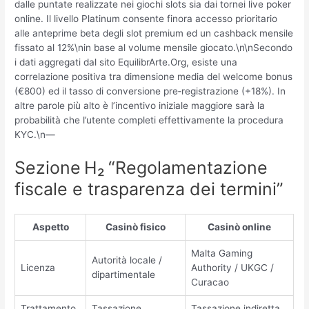
dalle puntate realizzate nei giochi slots sia dai tornei live poker
online. Il livello Platinum consente finora accesso prioritario
alle anteprime beta degli slot premium ed un cashback mensile
fissato al 12%​\nin base al volume mensile giocato.\n\nSecondo
i dati aggregati dal sito EquilibrArte.Org, esiste una
correlazione positiva tra dimensione media del welcome bonus
(€800) ed il tasso di conversione pre‑registrazione (+18%). In
altre parole più alto è l’incentivo iniziale maggiore sarà la
probabilità che l’utente completi effettivamente la procedura
KYC.\n—
Sezione H₂ “Regolamentazione
fiscale e trasparenza dei termini”
Aspetto
Casinò fisico
Casinò online
Malta Gaming
Autorità locale /
Licenza
Authority / UKGC /
dipartimentale
Curacao
Trattamento
Tassazione
Tassazione indiretta