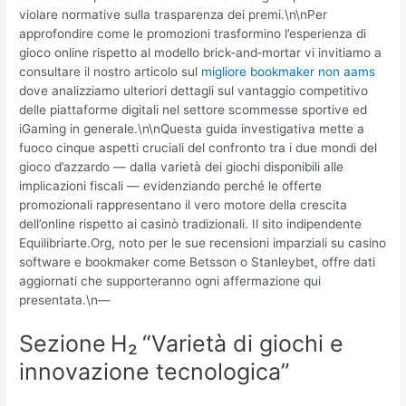
violare normative sulla trasparenza dei premi.\n\nPer
approfondire come le promozioni trasformino l’esperienza di
gioco online rispetto al modello brick‑and‑mortar vi invitiamo a
consultare il nostro articolo sul
migliore bookmaker non aams
dove analizziamo ulteriori dettagli sul vantaggio competitivo
delle piattaforme digitali nel settore scommesse sportive ed
iGaming in generale.\n\nQuesta guida investigativa mette a
fuoco cinque aspetti cruciali del confronto tra i due mondi del
gioco d’azzardo — dalla varietà dei giochi disponibili alle
implicazioni fiscali — evidenziando perché le offerte
promozionali rappresentano il vero motore della crescita
dell’online rispetto ai casinò tradizionali. Il sito indipendente
Equilibriarte.Org, noto per le sue recensioni imparziali su casino
software e bookmaker come Betsson o Stanleybet, offre dati
aggiornati che supporteranno ogni affermazione qui
presentata.\n—
Sezione H₂ “Varietà di giochi e
innovazione tecnologica”