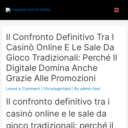
Il Confronto Definitivo Tra I
Casinò Online E Le Sale Da
Gioco Tradizionali: Perché Il
Digitale Domina Anche
Grazie Alle Promozioni
Leave a Comment
/
Uncategorized
/ By
admin-test
Il confronto definitivo tra i
casinò online e le sale da
gioco tradizionali: perché il