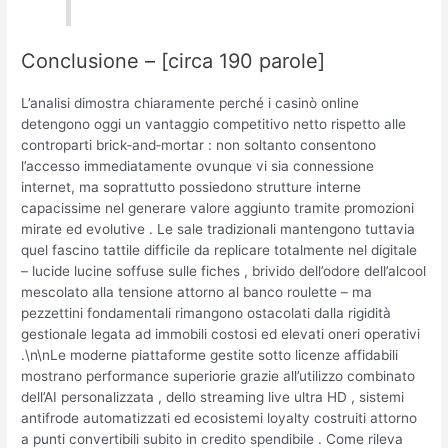
Conclusione – [circa 190 parole]
L’analisi dimostra chiaramente perché i casinò online
detengono oggi un vantaggio competitivo netto rispetto alle
controparti brick‑and‑mortar : non soltanto consentono
l’accesso immediatamente ovunque vi sia connessione
internet, ma soprattutto possiedono strutture interne
capacissime nel generare valore aggiunto tramite promozioni
mirate ed evolutive . Le sale tradizionali mantengono tuttavia
quel fascino tattile difficile da replicare totalmente nel digitale
– lucide lucine soffuse sulle fiches , brivido dell’odore dell’alcool
mescolato alla tensione attorno al banco roulette – ma
pezzettini fondamentali rimangono ostacolati dalla rigidità
gestionale legata ad immobili costosi ed elevati oneri operativi
.\n\nLe moderne piattaforme gestite sotto licenze affidabili
mostrano performance superiorie grazie all’utilizzo combinato
dell’AI personalizzata , dello streaming live ultra HD , sistemi
antifrode automatizzati ed ecosistemi loyalty costruiti attorno
a punti convertibili subito in credito spendibile . Come rileva