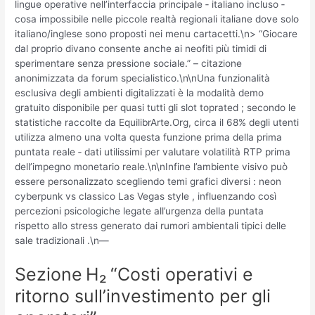
lingue operative nell’interfaccia principale ‑ italiano incluso ‑
cosa impossibile nelle piccole realtà regionali italiane dove solo
italiano/inglese sono proposti nei menu cartacetti.\n> “Giocare
dal proprio divano consente anche ai neofiti più timidi di
sperimentare senza pressione sociale.” – citazione
anonimizzata da forum specialistico.\n\nUna funzionalità
esclusiva degli ambienti digitalizzati è la modalità demo
gratuito disponibile per quasi tutti gli slot top­rated ; secondo le
statistiche raccolte da EquilibrArte.Org, circa il 68%​ degli utenti
utilizza almeno una volta questa funzione prima della prima
puntata reale ‑ dati utilissimi per valutare volatilità RTP prima
dell’impegno monetario reale.\n\nInfine l’ambiente visivo può
essere personalizzato scegliendo temi grafici diversi : neon
cyberpunk vs classico Las Vegas style , influenzando così
percezioni psicologiche legate all’urgenza della puntata
rispetto allo stress generato dai rumori ambientali tipici delle
sale tradizionali .\n—
Sezione H₂ “Costi operativi e
ritorno sull’investimento per gli