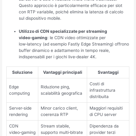
Questo approccio è particolarmente efficace per slot
con RTP variabile, poiché elimina la latenza di calcolo
sul dispositivo mobile.
Utilizzo di CDN specializzate per streaming
video‑gaming
: le CDN video ottimizzate per
low‑latency (ad esempio Fastly Edge Streaming) offrono
buffer dinamico e adattamento in tempo reale,
indispensabili per i giochi live‑dealer 4K.
Soluzione
Vantaggi principali
Svantaggi
Costi di
Edge
Riduzione ping,
infrastruttura
computing
scalabilità geografica
distribuita
Server‑side
Minor carico client,
Maggiori requisiti
rendering
coerenza RTP
di CPU server
CDN
Stream stabile,
Dipendenza da
video‑gaming
supporto multi‑bitrate
provider terzi