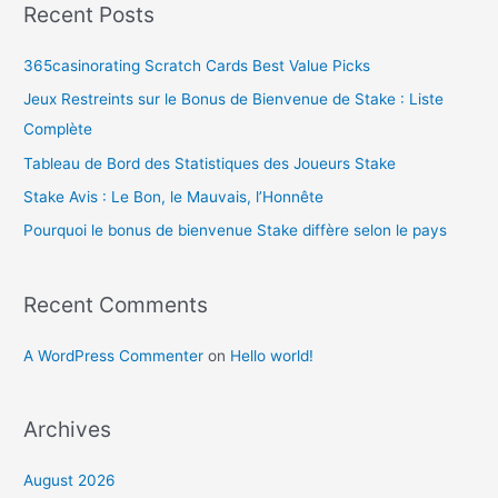
Recent Posts
365casinorating Scratch Cards Best Value Picks
Jeux Restreints sur le Bonus de Bienvenue de Stake : Liste
Complète
Tableau de Bord des Statistiques des Joueurs Stake
Stake Avis : Le Bon, le Mauvais, l’Honnête
Pourquoi le bonus de bienvenue Stake diffère selon le pays
Recent Comments
A WordPress Commenter
on
Hello world!
Archives
August 2026