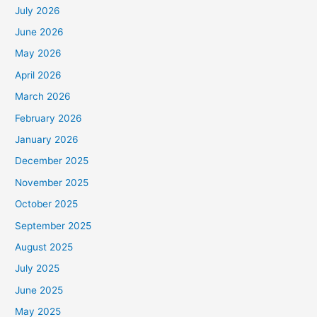
July 2026
June 2026
May 2026
April 2026
March 2026
February 2026
January 2026
December 2025
November 2025
October 2025
September 2025
August 2025
July 2025
June 2025
May 2025