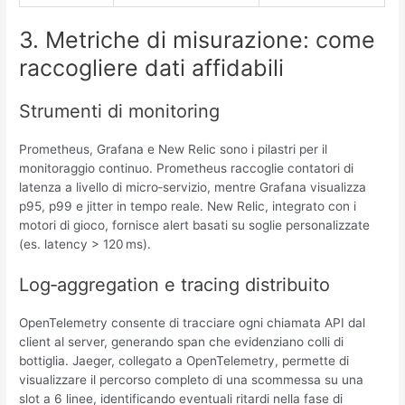
3. Metriche di misurazione: come
raccogliere dati affidabili
Strumenti di monitoring
Prometheus, Grafana e New Relic sono i pilastri per il
monitoraggio continuo. Prometheus raccoglie contatori di
latenza a livello di micro‑servizio, mentre Grafana visualizza
p95, p99 e jitter in tempo reale. New Relic, integrato con i
motori di gioco, fornisce alert basati su soglie personalizzate
(es. latency > 120 ms).
Log‑aggregation e tracing distribuito
OpenTelemetry consente di tracciare ogni chiamata API dal
client al server, generando span che evidenziano colli di
bottiglia. Jaeger, collegato a OpenTelemetry, permette di
visualizzare il percorso completo di una scommessa su una
slot a 6 linee, identificando eventuali ritardi nella fase di