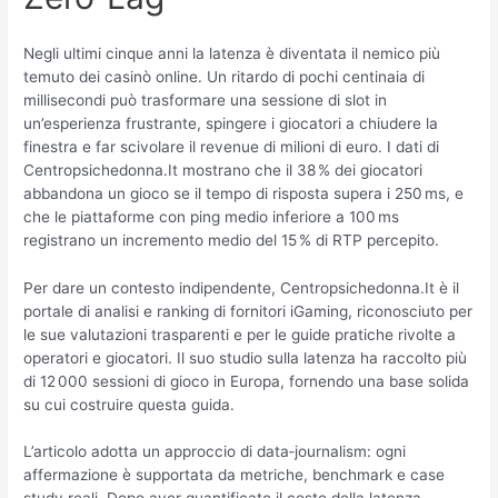
Negli ultimi cinque anni la latenza è diventata il nemico più
temuto dei casinò online. Un ritardo di pochi centinaia di
millisecondi può trasformare una sessione di slot in
un’esperienza frustrante, spingere i giocatori a chiudere la
finestra e far scivolare il revenue di milioni di euro. I dati di
Centropsichedonna.It mostrano che il 38 % dei giocatori
abbandona un gioco se il tempo di risposta supera i 250 ms, e
che le piattaforme con ping medio inferiore a 100 ms
registrano un incremento medio del 15 % di RTP percepito.
Per dare un contesto indipendente, Centropsichedonna.It è il
portale di analisi e ranking di fornitori iGaming, riconosciuto per
le sue valutazioni trasparenti e per le guide pratiche rivolte a
operatori e giocatori. Il suo studio sulla latenza ha raccolto più
di 12 000 sessioni di gioco in Europa, fornendo una base solida
su cui costruire questa guida.
L’articolo adotta un approccio di data‑journalism: ogni
affermazione è supportata da metriche, benchmark e case