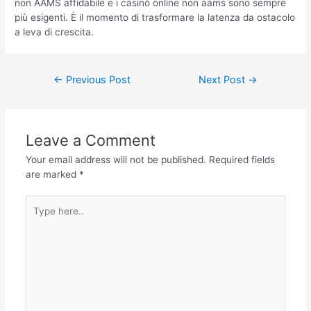
non AAMS affidabile e i casinò online non aams sono sempre
più esigenti. È il momento di trasformare la latenza da ostacolo
a leva di crescita.
Post
←
Previous Post
Next Post
→
navigation
Leave a Comment
Your email address will not be published.
Required fields
are marked
*
Type
here..