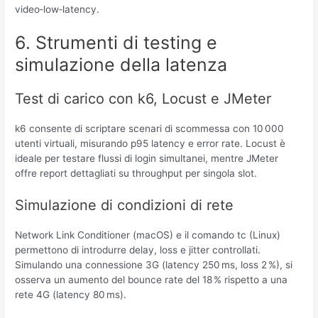
video‑low‑latency.
6. Strumenti di testing e
simulazione della latenza
Test di carico con k6, Locust e JMeter
k6 consente di scriptare scenari di scommessa con 10 000
utenti virtuali, misurando p95 latency e error rate. Locust è
ideale per testare flussi di login simultanei, mentre JMeter
offre report dettagliati su throughput per singola slot.
Simulazione di condizioni di rete
Network Link Conditioner (macOS) e il comando tc (Linux)
permettono di introdurre delay, loss e jitter controllati.
Simulando una connessione 3G (latency 250 ms, loss 2 %), si
osserva un aumento del bounce rate del 18 % rispetto a una
rete 4G (latency 80 ms).