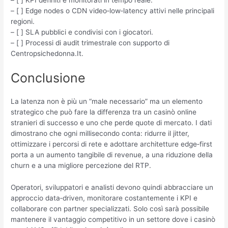
– [ ] KPI definiti e monitorati in tempo reale.
– [ ] Edge nodes o CDN video‑low‑latency attivi nelle principali
regioni.
– [ ] SLA pubblici e condivisi con i giocatori.
– [ ] Processi di audit trimestrale con supporto di
Centropsichedonna.It.
Conclusione
La latenza non è più un “male necessario” ma un elemento
strategico che può fare la differenza tra un casinò online
stranieri di successo e uno che perde quote di mercato. I dati
dimostrano che ogni millisecondo conta: ridurre il jitter,
ottimizzare i percorsi di rete e adottare architetture edge‑first
porta a un aumento tangibile di revenue, a una riduzione della
churn e a una migliore percezione del RTP.
Operatori, sviluppatori e analisti devono quindi abbracciare un
approccio data‑driven, monitorare costantemente i KPI e
collaborare con partner specializzati. Solo così sarà possibile
mantenere il vantaggio competitivo in un settore dove i casinò