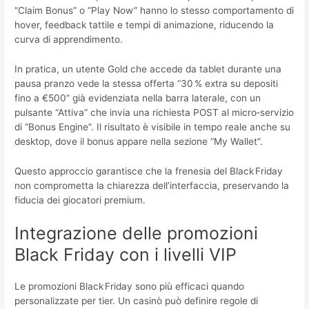
“Claim Bonus” o “Play Now” hanno lo stesso comportamento di
hover, feedback tattile e tempi di animazione, riducendo la
curva di apprendimento.
In pratica, un utente Gold che accede da tablet durante una
pausa pranzo vede la stessa offerta “30 % extra su depositi
fino a €500” già evidenziata nella barra laterale, con un
pulsante “Attiva” che invia una richiesta POST al micro‑servizio
di “Bonus Engine”. Il risultato è visibile in tempo reale anche su
desktop, dove il bonus appare nella sezione “My Wallet”.
Questo approccio garantisce che la frenesia del Black Friday
non comprometta la chiarezza dell’interfaccia, preservando la
fiducia dei giocatori premium.
Integrazione delle promozioni
Black Friday con i livelli VIP
Le promozioni Black Friday sono più efficaci quando
personalizzate per tier. Un casinò può definire regole di