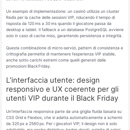
Un esempio di implementazione: un casinò utilizza un cluster
Redis per la cache delle sessioni VIP, riducendo il tempo di
risposta da 120 ms a 30 ms quando il giocatore passa da
desktop a tablet. Il fallback a un database PostgreSQL avviene
solo in caso di cache miss, garantendo persistenza e integrità.
Questa combinazione di micro‑servizi, pattern di consistenza e
crittografia permette di mantenere l’esperienza VIP stabile,
anche sotto carichi estremi come quelli generati dalle
promozioni Black Friday.
L’interfaccia utente: design
responsivo e UX coerente per gli
utenti VIP durante il Black Friday
Un’interfaccia responsiva parte da una griglia fluida basata su
CSS Grid e Flexbox, che si adatta automaticamente a schermi
da 320 px a 2560 px. Per i giocatori VIP, il design non è solo
adattabile, ma anche distintivo: badge dorati, palette di colori