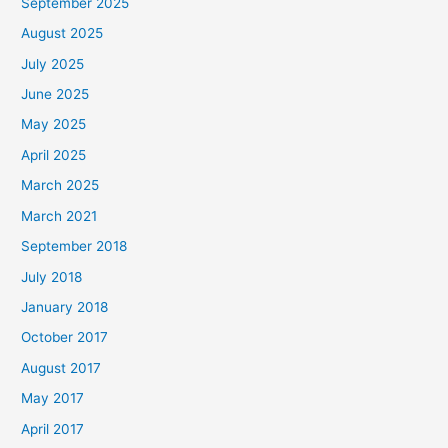
September 2025
August 2025
July 2025
June 2025
May 2025
April 2025
March 2025
March 2021
September 2018
July 2018
January 2018
October 2017
August 2017
May 2017
April 2017