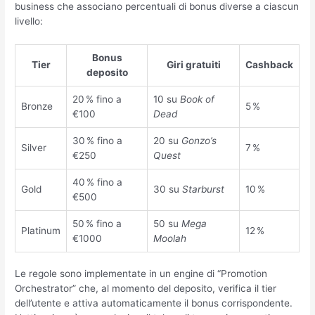
business che associano percentuali di bonus diverse a ciascun
livello:
Bonus
Tier
Giri gratuiti
Cashback
deposito
20 % fino a
10 su
Book of
Bronze
5 %
€100
Dead
30 % fino a
20 su
Gonzo’s
Silver
7 %
€250
Quest
40 % fino a
Gold
30 su
Starburst
10 %
€500
50 % fino a
50 su
Mega
Platinum
12 %
€1000
Moolah
Le regole sono implementate in un engine di “Promotion
Orchestrator” che, al momento del deposito, verifica il tier
dell’utente e attiva automaticamente il bonus corrispondente.