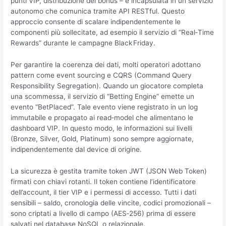
punti VIP, distribuzione dei bonus – è incapsulata in un servizio
autonomo che comunica tramite API RESTful. Questo
approccio consente di scalare indipendentemente le
componenti più sollecitate, ad esempio il servizio di “Real‑Time
Rewards” durante le campagne Black Friday.
Per garantire la coerenza dei dati, molti operatori adottano
pattern come event sourcing e CQRS (Command Query
Responsibility Segregation). Quando un giocatore completa
una scommessa, il servizio di “Betting Engine” emette un
evento “BetPlaced”. Tale evento viene registrato in un log
immutabile e propagato ai read‑model che alimentano le
dashboard VIP. In questo modo, le informazioni sui livelli
(Bronze, Silver, Gold, Platinum) sono sempre aggiornate,
indipendentemente dal device di origine.
La sicurezza è gestita tramite token JWT (JSON Web Token)
firmati con chiavi rotanti. Il token contiene l’identificatore
dell’account, il tier VIP e i permessi di accesso. Tutti i dati
sensibili – saldo, cronologia delle vincite, codici promozionali –
sono criptati a livello di campo (AES‑256) prima di essere
salvati nel database NoSQL o relazionale.