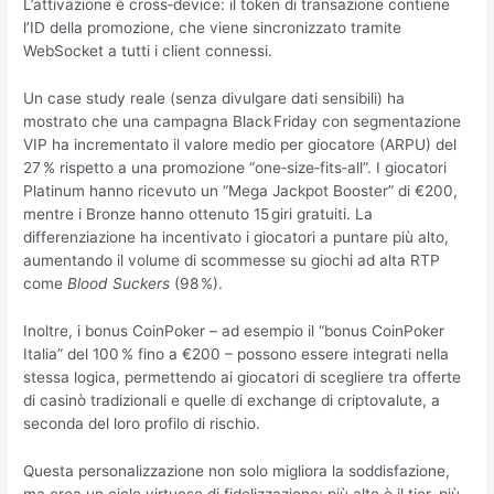
L’attivazione è cross‑device: il token di transazione contiene
l’ID della promozione, che viene sincronizzato tramite
WebSocket a tutti i client connessi.
Un case study reale (senza divulgare dati sensibili) ha
mostrato che una campagna Black Friday con segmentazione
VIP ha incrementato il valore medio per giocatore (ARPU) del
27 % rispetto a una promozione “one‑size‑fits‑all”. I giocatori
Platinum hanno ricevuto un “Mega Jackpot Booster” di €200,
mentre i Bronze hanno ottenuto 15 giri gratuiti. La
differenziazione ha incentivato i giocatori a puntare più alto,
aumentando il volume di scommesse su giochi ad alta RTP
come
Blood Suckers
(98 %).
Inoltre, i bonus CoinPoker – ad esempio il “bonus CoinPoker
Italia” del 100 % fino a €200 – possono essere integrati nella
stessa logica, permettendo ai giocatori di scegliere tra offerte
di casinò tradizionali e quelle di exchange di criptovalute, a
seconda del loro profilo di rischio.
Questa personalizzazione non solo migliora la soddisfazione,