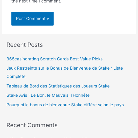
the next time I comment.
Recent Posts
365casinorating Scratch Cards Best Value Picks
Jeux Restreints sur le Bonus de Bienvenue de Stake : Liste
Complète
Tableau de Bord des Statistiques des Joueurs Stake
Stake Avis : Le Bon, le Mauvais, l’Honnête
Pourquoi le bonus de bienvenue Stake diffère selon le pays
Recent Comments