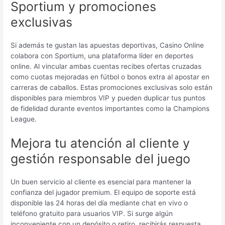
Sportium y promociones
exclusivas
Si además te gustan las apuestas deportivas, Casino Online
colabora con Sportium, una plataforma líder en deportes
online. Al vincular ambas cuentas recibes ofertas cruzadas
como cuotas mejoradas en fútbol o bonos extra al apostar en
carreras de caballos. Estas promociones exclusivas solo están
disponibles para miembros VIP y pueden duplicar tus puntos
de fidelidad durante eventos importantes como la Champions
League.
Mejora tu atención al cliente y
gestión responsable del juego
Un buen servicio al cliente es esencial para mantener la
confianza del jugador premium. El equipo de soporte está
disponible las 24 horas del día mediante chat en vivo o
teléfono gratuito para usuarios VIP. Si surge algún
inconveniente con un depósito o retiro, recibirás respuesta