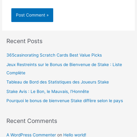
Recent Posts
365casinorating Scratch Cards Best Value Picks
Jeux Restreints sur le Bonus de Bienvenue de Stake : Liste
Complète
Tableau de Bord des Statistiques des Joueurs Stake
Stake Avis : Le Bon, le Mauvais, l’Honnête
Pourquoi le bonus de bienvenue Stake diffère selon le pays
Recent Comments
A WordPress Commenter
on
Hello world!