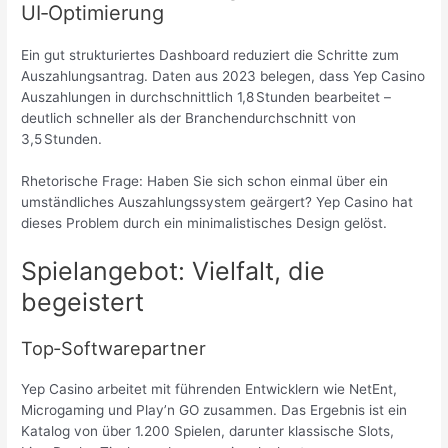
UI‑Optimierung
Ein gut strukturiertes Dashboard reduziert die Schritte zum
Auszahlungsantrag. Daten aus 2023 belegen, dass Yep Casino
Auszahlungen in durchschnittlich 1,8 Stunden bearbeitet –
deutlich schneller als der Branchendurchschnitt von
3,5 Stunden.
Rhetorische Frage: Haben Sie sich schon einmal über ein
umständliches Auszahlungssystem geärgert? Yep Casino hat
dieses Problem durch ein minimalistisches Design gelöst.
Spielangebot: Vielfalt, die
begeistert
Top‑Softwarepartner
Yep Casino arbeitet mit führenden Entwicklern wie NetEnt,
Microgaming und Play’n GO zusammen. Das Ergebnis ist ein
Katalog von über 1.200 Spielen, darunter klassische Slots,