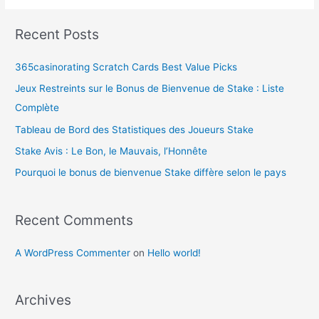
Recent Posts
365casinorating Scratch Cards Best Value Picks
Jeux Restreints sur le Bonus de Bienvenue de Stake : Liste
Complète
Tableau de Bord des Statistiques des Joueurs Stake
Stake Avis : Le Bon, le Mauvais, l’Honnête
Pourquoi le bonus de bienvenue Stake diffère selon le pays
Recent Comments
A WordPress Commenter
on
Hello world!
Archives