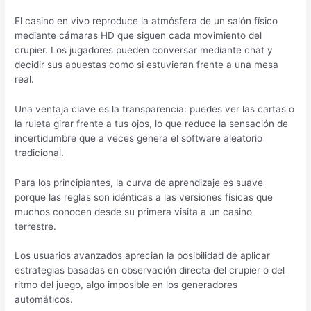
El casino en vivo reproduce la atmósfera de un salón físico
mediante cámaras HD que siguen cada movimiento del
crupier. Los jugadores pueden conversar mediante chat y
decidir sus apuestas como si estuvieran frente a una mesa
real.
Una ventaja clave es la transparencia: puedes ver las cartas o
la ruleta girar frente a tus ojos, lo que reduce la sensación de
incertidumbre que a veces genera el software aleatorio
tradicional.
Para los principiantes, la curva de aprendizaje es suave
porque las reglas son idénticas a las versiones físicas que
muchos conocen desde su primera visita a un casino
terrestre.
Los usuarios avanzados aprecian la posibilidad de aplicar
estrategias basadas en observación directa del crupier o del
ritmo del juego, algo imposible en los generadores
automáticos.