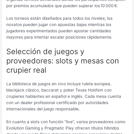
por premios acumulados que pueden superar los 10 000 €.
Los torneos están diseñados para todos los niveles; los
novatos pueden jugar con apuestas bajas mientras los
jugadores experimentados pueden apostar cantidades
mayores para intentar escalar posiciones rápidamente.
Selección de juegos y
proveedores: slots y mesas con
crupier real
La biblioteca de juegos en vivo incluye ruleta europea,
blackjack clásico, baccarat y poker Texas Hold’em con
crupieres hablantes en español e inglés. Cada mesa cuenta
con un dealer profesional certificado por autoridades
internacionales del juego responsable.
En cuanto a slots con función “live”, varios proveedores como
Evolution Gaming y Pragmatic Play ofrecen títulos híbridos