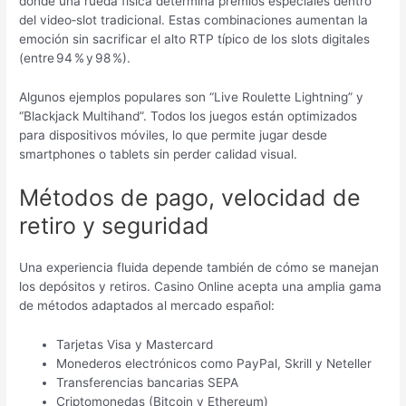
donde una rueda física determina premios especiales dentro
del video‑slot tradicional. Estas combinaciones aumentan la
emoción sin sacrificar el alto RTP típico de los slots digitales
(entre 94 % y 98 %).
Algunos ejemplos populares son “Live Roulette Lightning” y
“Blackjack Multihand”. Todos los juegos están optimizados
para dispositivos móviles, lo que permite jugar desde
smartphones o tablets sin perder calidad visual.
Métodos de pago, velocidad de
retiro y seguridad
Una experiencia fluida depende también de cómo se manejan
los depósitos y retiros. Casino Online acepta una amplia gama
de métodos adaptados al mercado español:
Tarjetas Visa y Mastercard
Monederos electrónicos como PayPal, Skrill y Neteller
Transferencias bancarias SEPA
Criptomonedas (Bitcoin y Ethereum)