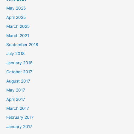
May 2025
April 2025
March 2025
March 2021
September 2018
July 2018
January 2018
October 2017
August 2017
May 2017
April 2017
March 2017
February 2017
January 2017