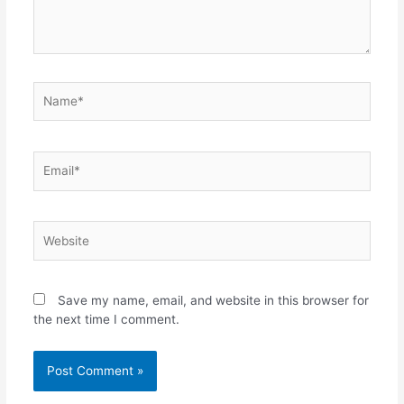
Save my name, email, and website in this browser for
the next time I comment.