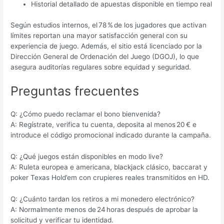
Historial detallado de apuestas disponible en tiempo real
Según estudios internos, el 78 % de los jugadores que activan
límites reportan una mayor satisfacción general con su
experiencia de juego. Además, el sitio está licenciado por la
Dirección General de Ordenación del Juego (DGOJ), lo que
asegura auditorías regulares sobre equidad y seguridad.
Preguntas frecuentes
Q: ¿Cómo puedo reclamar el bono bienvenida?
A: Regístrate, verifica tu cuenta, deposita al menos 20 € e
introduce el código promocional indicado durante la campaña.
Q: ¿Qué juegos están disponibles en modo live?
A: Ruleta europea e americana, blackjack clásico, baccarat y
poker Texas Hold’em con crupieres reales transmitidos en HD.
Q: ¿Cuánto tardan los retiros a mi monedero electrónico?
A: Normalmente menos de 24 horas después de aprobar la
solicitud y verificar tu identidad.