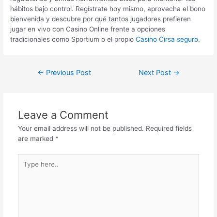
hábitos bajo control. Regístrate hoy mismo, aprovecha el bono
bienvenida y descubre por qué tantos jugadores prefieren
jugar en vivo con Casino Online frente a opciones
tradicionales como Sportium o el propio
Casino Cirsa seguro
.​
←
Previous Post
Next Post
→
Leave a Comment
Your email address will not be published.
Required fields
are marked
*