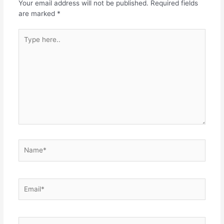
Your email address will not be published.
Required fields
are marked
*