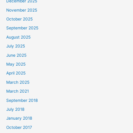
December 2025
November 2025
October 2025
September 2025
August 2025
July 2025
June 2025
May 2025
April 2025
March 2025
March 2021
September 2018
July 2018
January 2018
October 2017