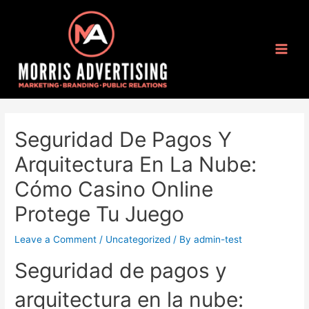
Seguridad De Pagos Y
Arquitectura En La Nube:
Cómo Casino Online
Protege Tu Juego
Leave a Comment
/
Uncategorized
/ By
admin-test
Seguridad de pagos y
arquitectura en la nube: