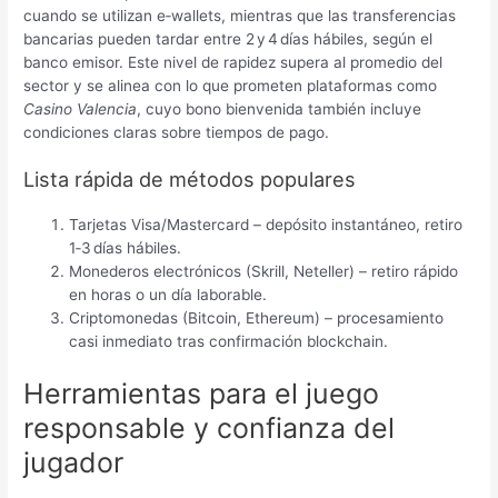
cuando se utilizan e‑wallets, mientras que las transferencias
bancarias pueden tardar entre 2 y 4 días hábiles, según el
banco emisor. Este nivel de rapidez supera al promedio del
sector y se alinea con lo que prometen plataformas como
Casino Valencia
, cuyo bono bienvenida también incluye
condiciones claras sobre tiempos de pago.
Lista rápida de métodos populares
Tarjetas Visa/Mastercard – depósito instantáneo, retiro
1‑3 días hábiles.
Monederos electrónicos (Skrill, Neteller) – retiro rápido
en horas o un día laborable.
Criptomonedas (Bitcoin, Ethereum) – procesamiento
casi inmediato tras confirmación blockchain.
Herramientas para el juego
responsable y confianza del
jugador