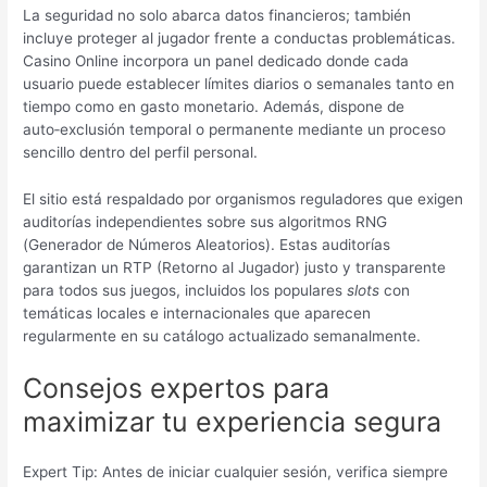
La seguridad no solo abarca datos financieros; también
incluye proteger al jugador frente a conductas problemáticas.
Casino Online incorpora un panel dedicado donde cada
usuario puede establecer límites diarios o semanales tanto en
tiempo como en gasto monetario. Además, dispone de
auto‑exclusión temporal o permanente mediante un proceso
sencillo dentro del perfil personal.
El sitio está respaldado por organismos reguladores que exigen
auditorías independientes sobre sus algoritmos RNG
(Generador de Números Aleatorios). Estas auditorías
garantizan un RTP (Retorno al Jugador) justo y transparente
para todos sus juegos, incluidos los populares
slots
con
temáticas locales e internacionales que aparecen
regularmente en su catálogo actualizado semanalmente.
Consejos expertos para
maximizar tu experiencia segura
Expert Tip: Antes de iniciar cualquier sesión, verifica siempre