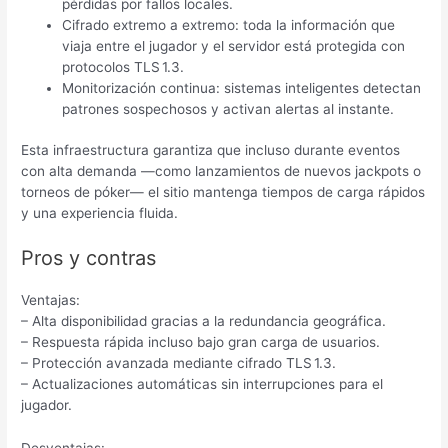
pérdidas por fallos locales.
Cifrado extremo a extremo: toda la información que
viaja entre el jugador y el servidor está protegida con
protocolos TLS 1.3.
Monitorización continua: sistemas inteligentes detectan
patrones sospechosos y activan alertas al instante.
Esta infraestructura garantiza que incluso durante eventos
con alta demanda —como lanzamientos de nuevos jackpots o
torneos de póker— el sitio mantenga tiempos de carga rápidos
y una experiencia fluida.
Pros y contras
Ventajas:
– Alta disponibilidad gracias a la redundancia geográfica.
– Respuesta rápida incluso bajo gran carga de usuarios.
– Protección avanzada mediante cifrado TLS 1.3.
– Actualizaciones automáticas sin interrupciones para el
jugador.
Desventajas: