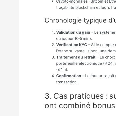
Crypto‑monnaies : Bitcoin et Et
traçabilité blockchain et leurs fra
Chronologie typique d
Validation du gain
– Le système d
du joueur (0‑5 min).
Vérification KYC
– Si le compte 
l’étape suivante ; sinon, une d
Traitement du retrait
– Le choix
portefeuille électronique (≤ 24 h
(≤ 1 h).
Confirmation
– Le joueur reçoit
transaction.
3. Cas pratiques : s
ont combiné bonus 