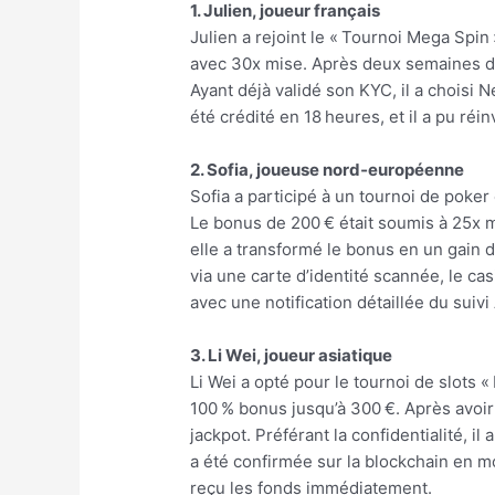
1. Julien, joueur français
Julien a rejoint le « Tournoi Mega Spin
avec 30x mise. Après deux semaines de j
Ayant déjà validé son KYC, il a choisi
été crédité en 18 heures, et il a pu réi
2. Sofia, joueuse nord‑européenne
Sofia a participé à un tournoi de poker
Le bonus de 200 € était soumis à 25x m
elle a transformé le bonus en un gain d
via une carte d’identité scannée, le ca
avec une notification détaillée du suivi
3. Li Wei, joueur asiatique
Li Wei a opté pour le tournoi de slots 
100 % bonus jusqu’à 300 €. Après avoir
jackpot. Préférant la confidentialité, il
a été confirmée sur la blockchain en mo
reçu les fonds immédiatement.