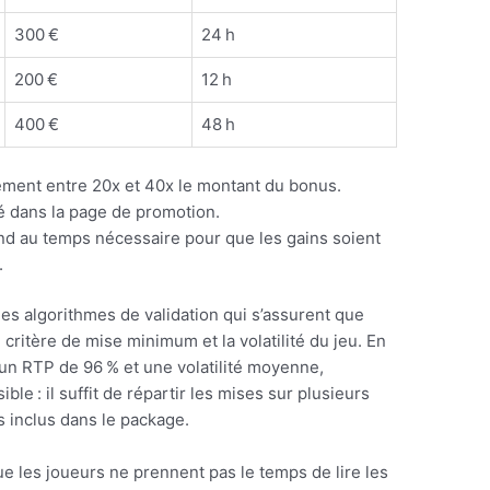
300 €
24 h
200 €
12 h
400 €
48 h
ement entre 20x et 40x le montant du bonus.
é dans la page de promotion.
ond au temps nécessaire pour que les gains soient
.
des algorithmes de validation qui s’assurent que
ritère de mise minimum et la volatilité du jeu. En
 un RTP de 96 % et une volatilité moyenne,
ble : il suffit de répartir les mises sur plusieurs
ts inclus dans le package.
ue les joueurs ne prennent pas le temps de lire les