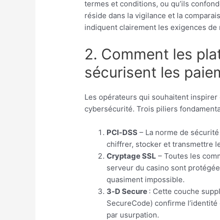
termes et conditions, ou qu’ils confond
réside dans la vigilance et la comparai
indiquent clairement les exigences de 
2. Comment les pla
sécurisent les pai
Les opérateurs qui souhaitent inspirer
cybersécurité. Trois piliers fondament
PCI‑DSS
– La norme de sécurité 
chiffrer, stocker et transmettre
Cryptage SSL
– Toutes les comm
serveur du casino sont protégées
quasiment impossible.
3‑D Secure
: Cette couche suppl
SecureCode) confirme l’identité d
par usurpation.