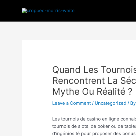
Quand Les Tournois
Rencontrent La Séc
Mythe Ou Réalité ?
Leave a Comment
/
Uncategorized
/ B
Les tournois de casino en ligne connais
tournois de slots, de poker ou de table
d’ingéniosité pour proposer des bonus