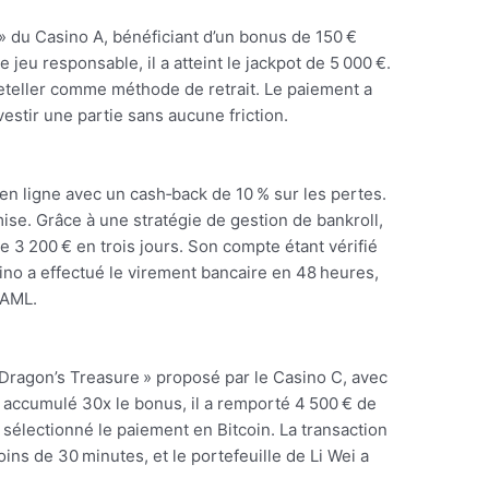
 » du Casino A, bénéficiant d’un bonus de 150 €
eu responsable, il a atteint le jackpot de 5 000 €.
 Neteller comme méthode de retrait. Le paiement a
nvestir une partie sans aucune friction.
 en ligne avec un cash‑back de 10 % sur les pertes.
ise. Grâce à une stratégie de gestion de bankroll,
e 3 200 € en trois jours. Son compte étant vérifié
sino a effectué le virement bancaire en 48 heures,
 AML.
« Dragon’s Treasure » proposé par le Casino C, avec
 accumulé 30x le bonus, il a remporté 4 500 € de
 a sélectionné le paiement en Bitcoin. La transaction
ins de 30 minutes, et le portefeuille de Li Wei a