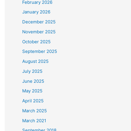
February 2026
January 2026
December 2025
November 2025
October 2025
September 2025
August 2025
July 2025
June 2025
May 2025
April 2025
March 2025
March 2021
September 2018