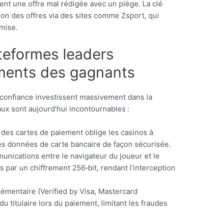
ent une offre mal rédigée avec un piège. La clé
son des offres via des sites comme Zsport, qui
mise.
teformes leaders
ements des gagnants
 confiance investissent massivement dans la
aux sont aujourd’hui incontournables :
des cartes de paiement oblige les casinos à
 les données de carte bancaire de façon sécurisée.
unications entre le navigateur du joueur et le
 par un chiffrement 256‑bit, rendant l’interception
émentaire (Verified by Visa, Mastercard
u titulaire lors du paiement, limitant les fraudes