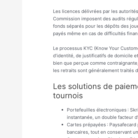
Les licences délivrées par les autorit
Commission imposent des audits régulie
fonds séparés pour les dépôts des joue
payés même en cas de difficultés finan
Le processus KYC (Know Your Customer) 
d’identité, de justificatifs de domicile 
bien que perçue comme contraignante, a
les retraits sont généralement traités
Les solutions de paieme
tournois
Portefeuilles électroniques : Skri
instantanée, un double facteur d’a
Cartes prépayées : Paysafecard 
bancaires, tout en conservant un