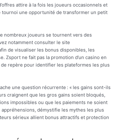
offres attire à la fois les joueurs occasionnels et
e tournoi une opportunité de transformer un petit
 de nombreux joueurs se tournent vers des
ez notamment consulter le site
fin de visualiser les bonus disponibles, les
e. Zsport ne fait pas la promotion d’un casino en
t de repère pour identifier les plateformes les plus
ache une question récurrente : « les gains sont-ils
urs craignent que les gros gains soient bloqués,
tions impossibles ou que les paiements ne soient
es appréhensions, démystifie les mythes les plus
urs sérieux allient bonus attractifs et protection