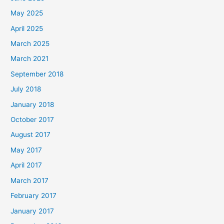
May 2025
April 2025
March 2025
March 2021
September 2018
July 2018
January 2018
October 2017
August 2017
May 2017
April 2017
March 2017
February 2017
January 2017