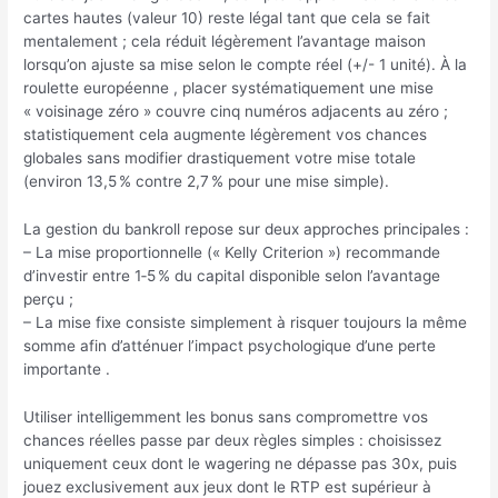
cartes hautes (valeur 10) reste légal tant que cela se fait
mentalement ; cela réduit légèrement l’avantage maison
lorsqu’on ajuste sa mise selon le compte réel (+/- 1 unité). À la
roulette européenne , placer systématiquement une mise
« voisinage zéro » couvre cinq numéros adjacents au zéro ;
statistiquement cela augmente légèrement vos chances
globales sans modifier drastiquement votre mise totale
(environ 13,5 % contre 2,7 % pour une mise simple).
La gestion du bankroll repose sur deux approches principales :
– La mise proportionnelle (« Kelly Criterion ») recommande
d’investir entre 1‑5 % du capital disponible selon l’avantage
perçu ;
– La mise fixe consiste simplement à risquer toujours la même
somme afin d’atténuer l’impact psychologique d’une perte
importante .
Utiliser intelligemment les bonus sans compromettre vos
chances réelles passe par deux règles simples : choisissez
uniquement ceux dont le wagering ne dépasse pas 30x, puis
jouez exclusivement aux jeux dont le RTP est supérieur à