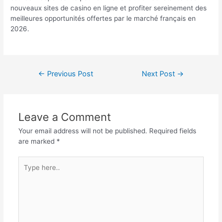
nouveaux sites de casino en ligne et profiter sereinement des
meilleures opportunités offertes par le marché français en
2026.
←
Previous Post
Next Post
→
Leave a Comment
Your email address will not be published.
Required fields
are marked
*