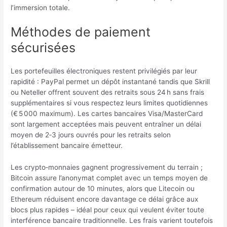
l’immersion totale.
Méthodes de paiement
sécurisées
Les portefeuilles électroniques restent privilégiés par leur
rapidité : PayPal permet un dépôt instantané tandis que Skrill
ou Neteller offrent souvent des retraits sous 24 h sans frais
supplémentaires si vous respectez leurs limites quotidiennes
(€ 5 000 maximum). Les cartes bancaires Visa/MasterCard
sont largement acceptées mais peuvent entraîner un délai
moyen de 2‑3 jours ouvrés pour les retraits selon
l’établissement bancaire émetteur.
Les crypto‑monnaies gagnent progressivement du terrain ;
Bitcoin assure l’anonymat complet avec un temps moyen de
confirmation autour de 10 minutes, alors que Litecoin ou
Ethereum réduisent encore davantage ce délai grâce aux
blocs plus rapides – idéal pour ceux qui veulent éviter toute
interférence bancaire traditionnelle. Les frais varient toutefois