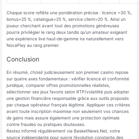
Chaque score reflète une pondération précise : licence =30 %,
bonus=25 %, catalogue=25 %, service client=20 %. Ainsi un
joueur cherchant avant tout des promotions généreuses
pourra privilégier le rang deux tandis qu’un amateur exigeant
une expérience live haut‑de‑gamme ira naturellement vers
NovaPlay au rang premier.
Conclusion
En résumé, choisir judicieusement son premier casino repose
sur quatre axes fondamentaux : vérifier licence et conformité
juridique, comparer offres promotionnelles réalistes,
sélectionner ses jeux favoris selon RTP/volatilité puis adopter
une gestion financière responsable grâce aux outils proposés
par chaque opérateur français légitime. Appliquer ces critères
avant toute inscription maximise non seulement vos chances
de gains mais assure également une protection optimale
contre fraudes ou pratiques douteuses.
Restez informé régulièrement via BasketNews.Net, votre
source indépendante pour suivre l’évolution constante des