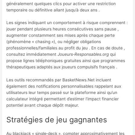
généralement quelques clics pour activer une restriction
temporaire ou définitive allant jusqu’à deux ans .
Les signes indiquant un comportement à risque comprennent :
jouer pendant plusieurs heures consécutives sans pause ,
augmenter constamment ses mises après chaque perte
(phénomène « chasing »), ou négliger obligations
professionnelles/familiales au profit du jeu . En cas de doute ,
consultez immédiatement
Joueurs‑Responsables.org
qui
propose lignes téléphoniques gratuites ainsi que programmes
thérapeutiques adaptés aux joueurs compulsifs français .
Les outils recommandés par BasketNews.Net incluent
également des notifications personnalisables rappelant aux
utilisateurs leur temps passé sur la plateforme ainsi qu’un
calculateur intégré permettant d’estimer l’impact financier
potentiel avant chaque dépôt majeur.
Stratégies de jeu gagnantes
Au blackjack « single‑deck », compter approximativement les