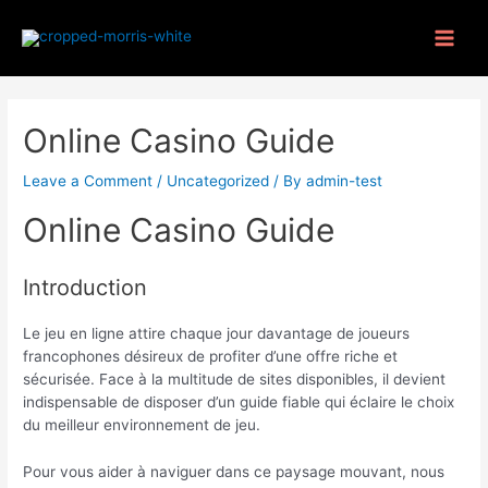
Online Casino Guide
Leave a Comment
/
Uncategorized
/ By
admin-test
Online Casino Guide
Introduction
Le jeu en ligne attire chaque jour davantage de joueurs
francophones désireux de profiter d’une offre riche et
sécurisée. Face à la multitude de sites disponibles, il devient
indispensable de disposer d’un guide fiable qui éclaire le choix
du meilleur environnement de jeu.
Pour vous aider à naviguer dans ce paysage mouvant, nous