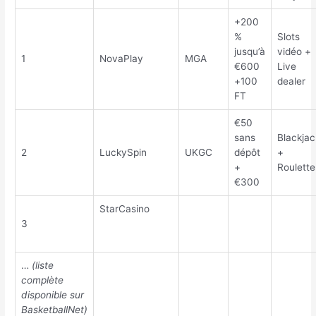
+200
%
Slots
jusqu’à
vidéo +
1
NovaPlay
MGA
€600
Live
+100
dealer
FT
€50
sans
Blackjac
2
LuckySpin
UKGC
dépôt
+
+
Roulette
€300
StarCasino
3
…
(liste
complète
disponible sur
BasketballNet)