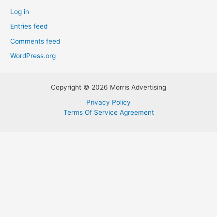
Log in
Entries feed
Comments feed
WordPress.org
Copyright © 2026 Morris Advertising
Privacy Policy
Terms Of Service Agreement