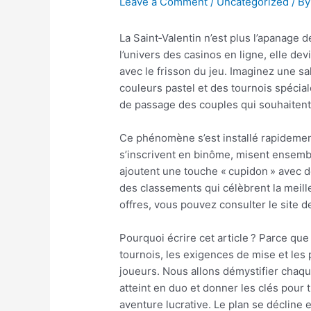
Leave a Comment
/
Uncategorized
/ B
La Saint‑Valentin n’est plus l’apanage
l’univers des casinos en ligne, elle de
avec le frisson du jeu. Imaginez une s
couleurs pastel et des tournois spécial
de passage des couples qui souhaitent a
Ce phénomène s’est installé rapidemen
s’inscrivent en binôme, misent ensembl
ajoutent une touche « cupidon » avec 
des classements qui célèbrent la meill
offres, vous pouvez consulter le site d
Pourquoi écrire cet article ? Parce que
tournois, les exigences de mise et le
joueurs. Nous allons démystifier chaqu
atteint en duo et donner les clés pour
aventure lucrative. Le plan se décline e