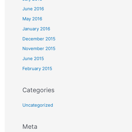
June 2016
May 2016
January 2016
December 2015
November 2015
June 2015
February 2015
Categories
Uncategorized
Meta