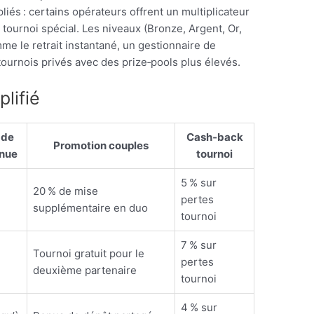
liés : certains opérateurs offrent un multiplicateur
n tournoi spécial. Les niveaux (Bronze, Argent, Or,
e le retrait instantané, un gestionnaire de
tournois privés avec des prize‑pools plus élevés.
lifié
 de
Cash‑back
Promotion couples
nue
tournoi
5 % sur
20 % de mise
pertes
supplémentaire en duo
tournoi
7 % sur
Tournoi gratuit pour le
pertes
deuxième partenaire
tournoi
4 % sur