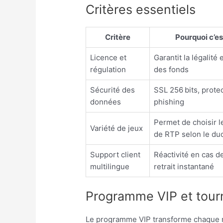
Critères essentiels
Critère
Pourquoi c’es
Licence et
Garantit la légalité 
régulation
des fonds
Sécurité des
SSL 256 bits, protec
données
phishing
Permet de choisir l
Variété de jeux
de RTP selon le du
Support client
Réactivité en cas 
multilingue
retrait instantané
Programme VIP et tour
Le programme VIP transforme chaque mi