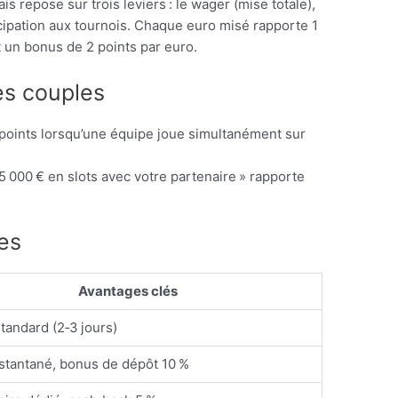
s repose sur trois leviers : le wager (mise totale),
icipation aux tournois. Chaque euro misé rapporte 1
t un bonus de 2 points par euro.
es couples
es points lorsqu’une équipe joue simultanément sur
5 000 € en slots avec votre partenaire » rapporte
es
Avantages clés
standard (2‑3 jours)
nstantané, bonus de dépôt 10 %