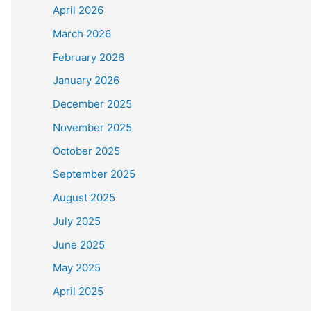
April 2026
March 2026
February 2026
January 2026
December 2025
November 2025
October 2025
September 2025
August 2025
July 2025
June 2025
May 2025
April 2025