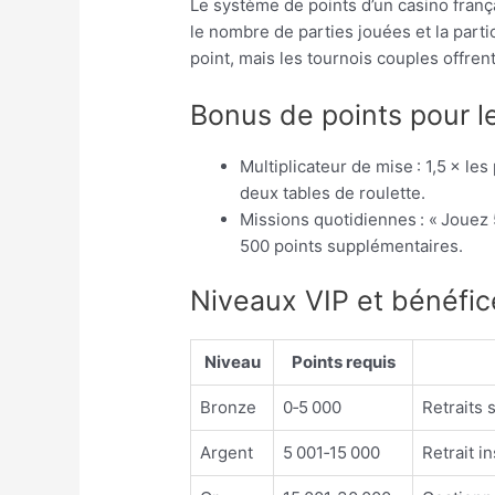
Le système de points d’un casino françai
le nombre de parties jouées et la part
point, mais les tournois couples offren
Bonus de points pour l
Multiplicateur de mise : 1,5 × l
deux tables de roulette.
Missions quotidiennes : « Jouez 
500 points supplémentaires.
Niveaux VIP et bénéfic
Niveau
Points requis
Bronze
0‑5 000
Retraits 
Argent
5 001‑15 000
Retrait i