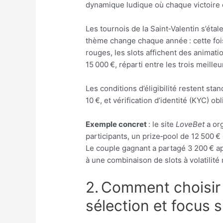
dynamique ludique où chaque victoire 
Les tournois de la Saint‑Valentin s’étale
thème change chaque année : cette fois
rouges, les slots affichent des animatio
15 000 €, réparti entre les trois meille
Les conditions d’éligibilité restent s
10 €, et vérification d’identité (KYC) ob
Exemple concret
: le site
LoveBet
a org
participants, un prize‑pool de 12 500 
Le couple gagnant a partagé 3 200 € a
à une combinaison de slots à volatilité
2. Comment choisir l
sélection et focus 