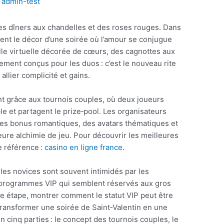
y
admin-test
 des dîners aux chandelles et des roses rouges. Dans
vient le décor d’une soirée où l’amour se conjugue
alle virtuelle décorée de cœurs, des cagnottes aux
ement conçus pour les duos : c’est le nouveau rite
llier complicité et gains.
t grâce aux tournois couples, où deux joueurs
e et partagent le prize‑pool. Les organisateurs
des bonus romantiques, des avatars thématiques et
eure alchimie de jeu. Pour découvrir les meilleures
e référence :
casino en ligne france
.
 les novices sont souvent intimidés par les
s programmes VIP qui semblent réservés aux gros
e étape, montrer comment le statut VIP peut être
 transformer une soirée de Saint‑Valentin en une
n cinq parties : le concept des tournois couples, le