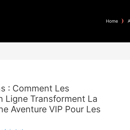
Home
ns : Comment Les
n Ligne Transforment La
ne Aventure VIP Pour Les