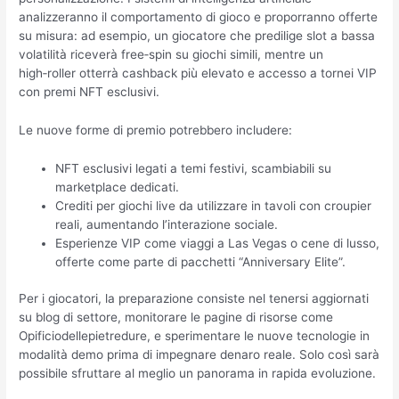
analizzeranno il comportamento di gioco e proporranno offerte
su misura: ad esempio, un giocatore che predilige slot a bassa
volatilità riceverà free‑spin su giochi simili, mentre un
high‑roller otterrà cashback più elevato e accesso a tornei VIP
con premi NFT esclusivi.
Le nuove forme di premio potrebbero includere:
NFT esclusivi legati a temi festivi, scambiabili su
marketplace dedicati.
Crediti per giochi live da utilizzare in tavoli con croupier
reali, aumentando l’interazione sociale.
Esperienze VIP come viaggi a Las Vegas o cene di lusso,
offerte come parte di pacchetti “Anniversary Elite”.
Per i giocatori, la preparazione consiste nel tenersi aggiornati
su blog di settore, monitorare le pagine di risorse come
Opificiodellepietredure, e sperimentare le nuove tecnologie in
modalità demo prima di impegnare denaro reale. Solo così sarà
possibile sfruttare al meglio un panorama in rapida evoluzione.