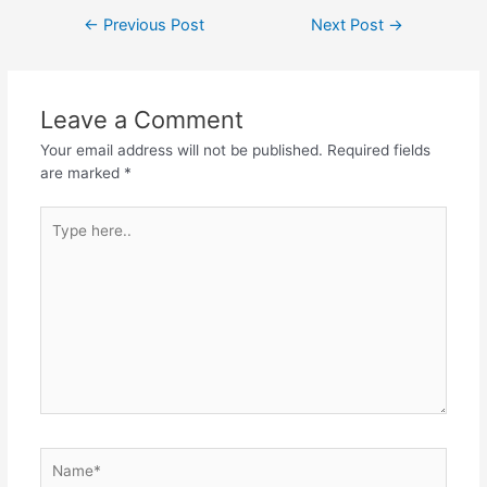
←
Previous Post
Next Post
→
Leave a Comment
Your email address will not be published.
Required fields
are marked
*