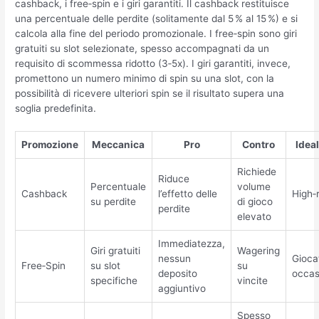
cashback, i free‑spin e i giri garantiti. Il cashback restituisce
una percentuale delle perdite (solitamente dal 5 % al 15 %) e si
calcola alla fine del periodo promozionale. I free‑spin sono giri
gratuiti su slot selezionate, spesso accompagnati da un
requisito di scommessa ridotto (3‑5x). I giri garantiti, invece,
promettono un numero minimo di spin su una slot, con la
possibilità di ricevere ulteriori spin se il risultato supera una
soglia predefinita.
Promozione
Meccanica
Pro
Contro
Idea
Richiede
Riduce
Percentuale
volume
Cashback
l’effetto delle
High‑r
su perdite
di gioco
perdite
elevato
Immediatezza,
Giri gratuiti
Wagering
nessun
Gioca
Free‑Spin
su slot
su
deposito
occas
specifiche
vincite
aggiuntivo
Spesso