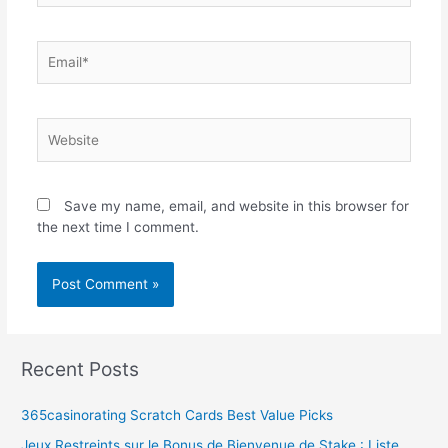
Save my name, email, and website in this browser for
the next time I comment.
Recent Posts
365casinorating Scratch Cards Best Value Picks
Jeux Restreints sur le Bonus de Bienvenue de Stake : Liste