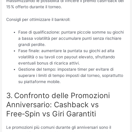
massimizzando le possibilità di vincere il premio cash‑back del
15 % offerto durante il torneo.
Consigli per ottimizzare il bankroll:
Fase di qualificazione: puntare piccole somme su giochi
a bassa volatilità per accumulare punti senza rischiare
grandi perdite.
Fase finale: aumentare la puntata su giochi ad alta
volatilità o su tavoli con payout elevato, sfruttando
eventuali bonus di ricarica attivi.
Gestione del tempo: impostare timer per evitare di
superare i limiti di tempo imposti dal torneo, soprattutto
su piattaforme mobile.
3. Confronto delle Promozioni
Anniversario: Cashback vs
Free‑Spin vs Giri Garantiti
Le promozioni più comuni durante gli anniversari sono il