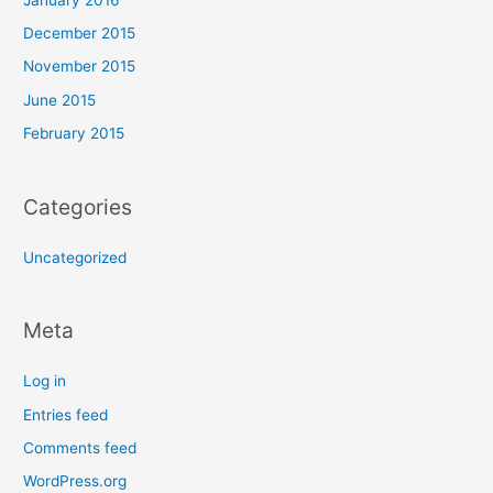
December 2015
November 2015
June 2015
February 2015
Categories
Uncategorized
Meta
Log in
Entries feed
Comments feed
WordPress.org