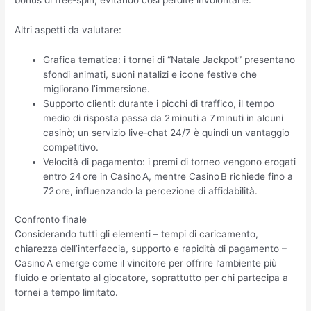
bonus di free‑spin, evitando così perdite involontarie.
Altri aspetti da valutare:
Grafica tematica: i tornei di “Natale Jackpot” presentano
sfondi animati, suoni natalizi e icone festive che
migliorano l’immersione.
Supporto clienti: durante i picchi di traffico, il tempo
medio di risposta passa da 2 minuti a 7 minuti in alcuni
casinò; un servizio live‑chat 24/7 è quindi un vantaggio
competitivo.
Velocità di pagamento: i premi di torneo vengono erogati
entro 24 ore in Casino A, mentre Casino B richiede fino a
72 ore, influenzando la percezione di affidabilità.
Confronto finale
Considerando tutti gli elementi – tempi di caricamento,
chiarezza dell’interfaccia, supporto e rapidità di pagamento –
Casino A emerge come il vincitore per offrire l’ambiente più
fluido e orientato al giocatore, soprattutto per chi partecipa a
tornei a tempo limitato.